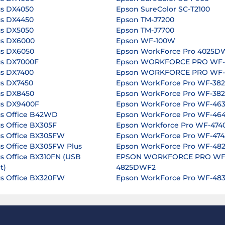
us DX4050
Epson SureColor SC-T2100
us DX4450
Epson TM-J7200
us DX5050
Epson TM-J7700
us DX6000
Epson WF-100W
us DX6050
Epson WorkForce Pro 4025D
us DX7000F
Epson WORKFORCE PRO WF
us DX7400
Epson WORKFORCE PRO WF
us DX7450
Epson WorkForce Pro WF-3
us DX8450
Epson WorkForce Pro WF-3
us DX9400F
Epson WorkForce Pro WF-4
us Office B42WD
Epson WorkForce Pro WF-4
s Office BX305F
Epson Workforce Pro WF-47
us Office BX305FW
Epson WorkForce Pro WF-47
us Office BX305FW Plus
Epson WorkForce Pro WF-4
us Office BX310FN (USB
EPSON WORKFORCE PRO WF
t)
4825DWF2
us Office BX320FW
Epson WorkForce Pro WF-4