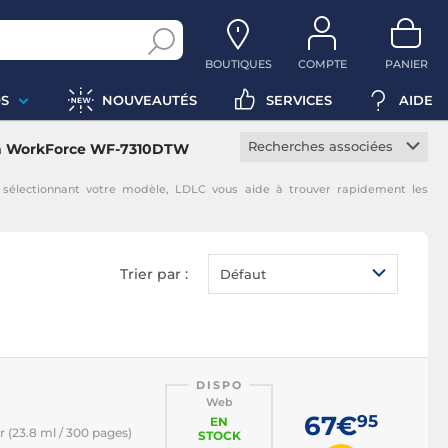
BOUTIQUES
COMPTE
PANIER
S
NOUVEAUTÉS
SERVICES
AIDE
Recherches associées
on WorkForce WF-7310DTW
Cartouche constructeur
lectionnant votre modèle, LDLC vous aide à trouver rapidement les
Cartouche noire
Cartouche magenta
Cartouche jaune
Trier par :
Défaut
Cartouche cyan
DISPO
Web
67€
95
EN
 (23.8 ml / 300 pages)
STOCK