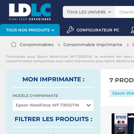
TOUS LES UNIVERS
CONFIGURATEUR PC
TOUS NOS PRODUITS
Consommables
Consommable imprimante
Cartouches pour Epson WorkForce WF-7310DTW, le moment est venu d
consommables compatibles avec votre imprimante pour Epson WorkForc
MON IMPRIMANTE :
7 PROD
Epson Wo
MODÈLE D'IMPRIMANTE
Epson WorkForce WF-7310DTW
FILTRER
LES PRODUITS
: