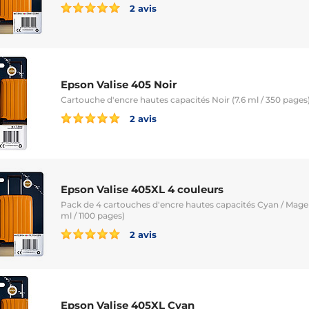
2 avis
Epson Valise 405 Noir
Cartouche d'encre hautes capacités Noir (7.6 ml / 350 pages
2 avis
Epson Valise 405XL 4 couleurs
Pack de 4 cartouches d'encre hautes capacités Cyan / Magen
ml / 1100 pages)
2 avis
Epson Valise 405XL Cyan