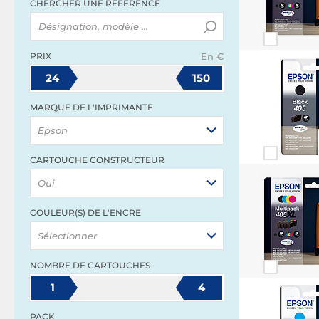
CHERCHER UNE RÉFÉRENCE
PRIX
En €
24
150
MARQUE DE L'IMPRIMANTE
Epson
CARTOUCHE CONSTRUCTEUR
Oui
COULEUR(S) DE L'ENCRE
Sélectionner
NOMBRE DE CARTOUCHES
1
4
PACK