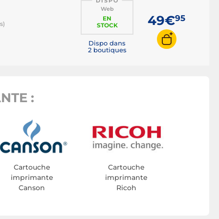
DISPO
Web
49€
95
EN
s)
STOCK
Dispo dans
2 boutiques
NTE :
Cartouche
Cartouche
imprimante
imprimante
Canson
Ricoh