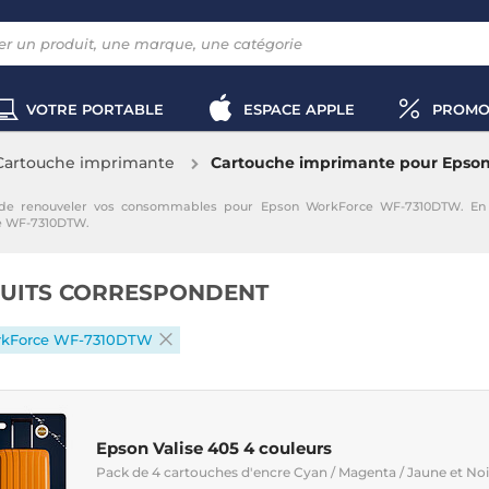
VOTRE PORTABLE
ESPACE APPLE
PROMO
Cartouche imprimante
Cartouche imprimante pour Eps
e renouveler vos consommables pour Epson WorkForce WF-7310DTW. En sé
e WF-7310DTW.
UITS CORRESPONDENT
rkForce WF-7310DTW
Epson Valise 405 4 couleurs
Pack de 4 cartouches d'encre Cyan / Magenta / Jaune et Noir