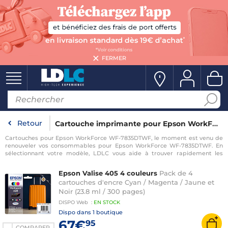
FERMER
Retour
Cartouche imprimante pour Epson WorkForce WF-7835DTWF
Cartouches pour Epson WorkForce WF-7835DTWF, le moment est venu de
renouveler vos consommables pour Epson WorkForce WF-7835DTWF. En
sélectionnant votre modèle, LDLC vous aide à trouver rapidement les
consommables compatibles avec votre imprimante pour Epson
WorkForce WF-7835DTWF.
Epson Valise 405 4 couleurs
Pack de 4
cartouches d'encre Cyan / Magenta / Jaune et
Noir (23.8 ml / 300 pages)
DISPO
Web
:
EN
STOCK
Dispo dans
1 boutique
67€
95
COMPARER