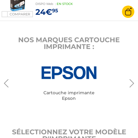
WorkForce WF-3820DWF / WF-3825DWF / WF-
DISPO
Web
:
EN
STOCK
4820DWF / WF-4825DWF / WF-4830DTWF /
24€
95
WF-7830DTWF / WF-7835DTWF / WF-
COMPARER
7840DTWF
NOS MARQUES CARTOUCHE
IMPRIMANTE :
Cartouche imprimante
Epson
SÉLECTIONNEZ VOTRE MODÈLE