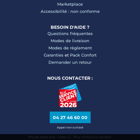
Marketplace
Accessibilité : non conforme
BESOIN D'AIDE ?
Questions fréquentes
Modes de livraison
Modes de règlement
Garanties
et
Pack Confort
Demander un retour
NOUS CONTACTER :
04 27 46 60 00
Appel non surtaxé
*Étude Ipsos bva - Viséo CI - Plus d’infos sur escda.fr