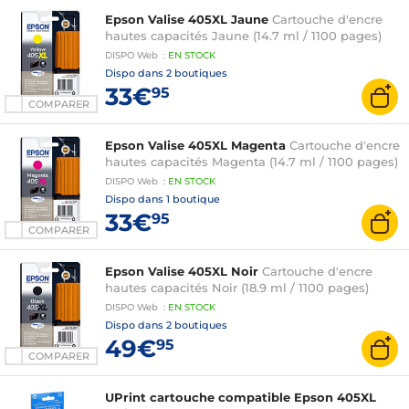
Epson Valise 405XL Jaune
Cartouche d'encre
hautes capacités Jaune (14.7 ml / 1100 pages)
DISPO
Web
:
EN
STOCK
Dispo dans
2 boutiques
33€
95
COMPARER
Epson Valise 405XL Magenta
Cartouche d'encre
hautes capacités Magenta (14.7 ml / 1100 pages)
DISPO
Web
:
EN
STOCK
Dispo dans
1 boutique
33€
95
COMPARER
Epson Valise 405XL Noir
Cartouche d'encre
hautes capacités Noir (18.9 ml / 1100 pages)
DISPO
Web
:
EN
STOCK
Dispo dans
2 boutiques
49€
95
COMPARER
UPrint cartouche compatible Epson 405XL