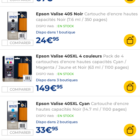
Epson Valise 405 Noir
Cartouche d'encre hautes
capacités Noir (7.6 ml / 350 pages)
DISPO
Web
:
EN
STOCK
Dispo dans
1 boutique
24€
95
COMPARER
Epson Valise 405XL 4 couleurs
Pack de 4
cartouches d'encre hautes capacités Cyan /
Magenta / Jaune et Noir (63 ml / 1100 pages)
DISPO
Web
:
EN
STOCK
Dispo dans
3 boutiques
149€
95
COMPARER
Epson Valise 405XL Cyan
Cartouche d'encre
hautes capacités Noir (14.7 ml / 1100 pages)
DISPO
Web
:
EN
STOCK
Dispo dans
2 boutiques
33€
95
COMPARER