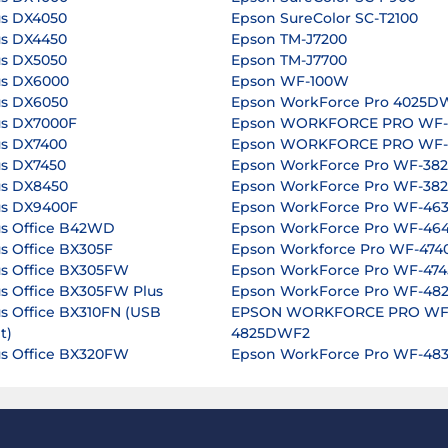
us DX4050
Epson SureColor SC-T2100
us DX4450
Epson TM-J7200
us DX5050
Epson TM-J7700
us DX6000
Epson WF-100W
us DX6050
Epson WorkForce Pro 4025D
us DX7000F
Epson WORKFORCE PRO WF
us DX7400
Epson WORKFORCE PRO WF
us DX7450
Epson WorkForce Pro WF-3
us DX8450
Epson WorkForce Pro WF-3
us DX9400F
Epson WorkForce Pro WF-4
us Office B42WD
Epson WorkForce Pro WF-4
s Office BX305F
Epson Workforce Pro WF-47
us Office BX305FW
Epson WorkForce Pro WF-47
us Office BX305FW Plus
Epson WorkForce Pro WF-4
us Office BX310FN (USB
EPSON WORKFORCE PRO WF
t)
4825DWF2
us Office BX320FW
Epson WorkForce Pro WF-4