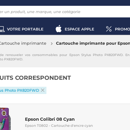
VOTRE PORTABLE
ESPACE APPLE
PROMO
Cartouche imprimante
Cartouche imprimante pour Epso
e renouveler vos consommables pour Epson Stylus Photo PX820FWD. En s
oto PX820FWD.
UITS CORRESPONDENT
lus Photo PX820FWD
Epson Colibri 08 Cyan
Epson T0802 - Cartouche d'encre cyan