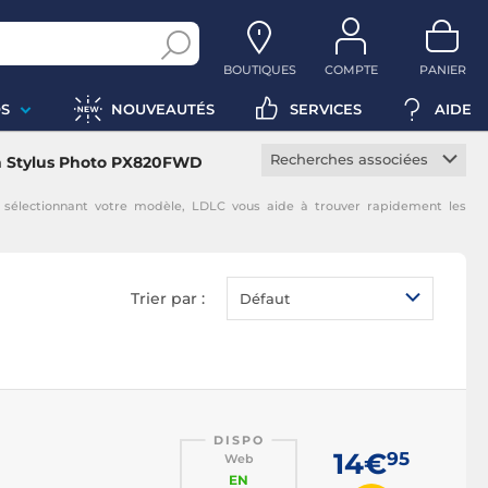
BOUTIQUES
COMPTE
PANIER
S
NOUVEAUTÉS
SERVICES
AIDE
Recherches associées
n Stylus Photo PX820FWD
Cartouche constructeur
électionnant votre modèle, LDLC vous aide à trouver rapidement les
Cartouche noire
Cartouche magenta
Cartouche jaune
Trier par :
Défaut
Cartouche cyan
DISPO
14€
95
Web
EN