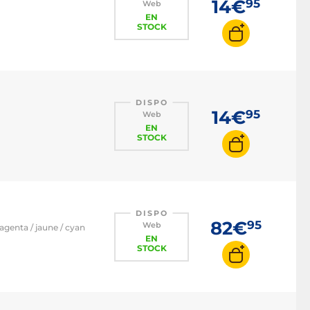
14€
95
Web
EN
STOCK
DISPO
14€
95
Web
EN
STOCK
DISPO
82€
95
Web
agenta / jaune / cyan
EN
STOCK