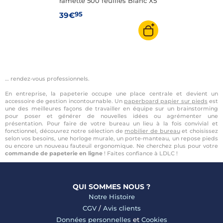
ramette 500 feuilles Blanc X5
95
39€
… rendez-vous professionnels.
En entreprise, la papeterie occupe une place centrale et devient un
accessoire de gestion incontournable. Un
paperboard papier sur pieds
est
une des meilleures façons de travailler en équipe sur un brainstorming
pour poser et générer de nouvelles idées ou agrémenter une
présentation. Pour faire de votre bureau un lieu à la fois convivial et
fonctionnel, découvrez notre sélection de
mobilier de bureau
et choisissez
selon vos besoins, une horloge murale, un porte-manteau, un repose pieds
ou encore un nouveau fauteuil ergonomique. Ne cherchez plus pour votre
commande de papeterie en ligne
! Faites confiance à LDLC !
QUI SOMMES NOUS ?
Notre Histoire
CGV
/
Avis clients
Données personnelles
et
Cookies