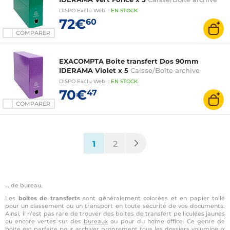
DISPO
Exclu Web
:
EN
STOCK
72€
60
COMPARER
EXACOMPTA Boite transfert Dos 90mm
IDERAMA Violet x 5
Caisse/Boîte archive
DISPO
Exclu Web
:
EN
STOCK
70€
47
COMPARER
(current)
1
2
… de bureau.
Les
boites de transferts
sont généralement colorées et en papier toilé
pour un classement ou un transport en toute sécurité de vos documents.
Ainsi, il n’est pas rare de trouver des boites de transfert pelliculées jaunes
ou encore vertes sur des
bureaux
ou pour du home office. Ce genre de
boite est parfaite pour archiver proprement tous les dossiers volumineux