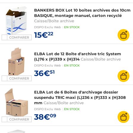
BANKERS BOX Lot 10 boîtes archives dos 10cm
BASIQUE, montage manuel, carton recyclé
Caisse/Boîte archive
DISPO
Exclu Web
:
EN
STOCK
15€
22
COMPARER
ELBA Lot de 12 Boîte d'archive tric System
(L)76 x (P)339 x (H)314
Caisse/Boîte archive
DISPO
Exclu Web
:
EN
STOCK
36€
51
COMPARER
ELBA Lot de 6 Boîtes d'archivage dossier
suspendu TRIC maxi (L)236 x (P)333 x (H)308
mm
Caisse/Boîte archive
DISPO
Exclu Web
:
EN
STOCK
38€
09
COMPARER