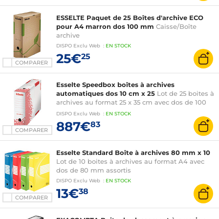
ESSELTE Paquet de 25 Boîtes d'archive ECO
pour A4 marron dos 100 mm
Caisse/Boîte
archive
DISPO
Exclu Web
:
EN
STOCK
25€
25
COMPARER
Esselte Speedbox boîtes à archives
automatiques dos 10 cm x 25
Lot de 25 boites à
archives au format 25 x 35 cm avec dos de 100
mm
DISPO
Exclu Web
:
EN
STOCK
887€
83
COMPARER
Esselte Standard Boîte à archives 80 mm x 10
Lot de 10 boites à archives au format A4 avec
dos de 80 mm assortis
DISPO
Exclu Web
:
EN
STOCK
13€
38
COMPARER