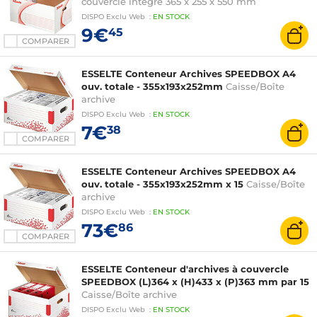
couvercle intégré 365 x 255 x 550 mm
DISPO
Exclu Web
:
EN
STOCK
9€
45
COMPARER
ESSELTE Conteneur Archives SPEEDBOX A4
ouv. totale - 355x193x252mm
Caisse/Boîte
archive
DISPO
Exclu Web
:
EN
STOCK
7€
38
COMPARER
ESSELTE Conteneur Archives SPEEDBOX A4
ouv. totale - 355x193x252mm x 15
Caisse/Boîte
archive
DISPO
Exclu Web
:
EN
STOCK
73€
86
COMPARER
ESSELTE Conteneur d'archives à couvercle
SPEEDBOX (L)364 x (H)433 x (P)363 mm par 15
Caisse/Boîte archive
DISPO
Exclu Web
:
EN
STOCK