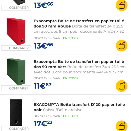
13€
66
COMPARER
Exacompta Boite de transfert en papier toilé
dos 90 mm Rouge
Boîte de transfert 34 x 25.5
cm avec dos 9 cm pour documents A4/24 x 32
cm
DISPO
Exclu Web
:
EN
STOCK
13€
66
COMPARER
Exacompta Boite de transfert en papier toilé
dos 90 mm Vert
Boîte de transfert 34 x 25.5 cm
avec dos 9 cm pour documents A4/24 x 32 cm
DISPO
Exclu Web
:
EN
STOCK
11€
67
COMPARER
EXACOMPTA Boite transfert D120 papier toile
noir
Caisse/Boîte archive
DISPO
Exclu Web
:
EN
STOCK
17€
22
COMPARER