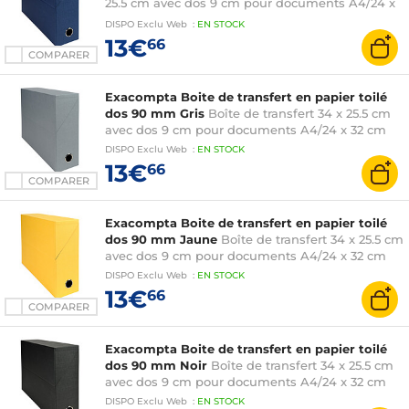
25.5 cm avec dos 9 cm pour documents A4/24 x
32 cm
DISPO
Exclu Web
:
EN
STOCK
13€
66
COMPARER
Exacompta Boite de transfert en papier toilé
dos 90 mm Gris
Boîte de transfert 34 x 25.5 cm
avec dos 9 cm pour documents A4/24 x 32 cm
DISPO
Exclu Web
:
EN
STOCK
13€
66
COMPARER
Exacompta Boite de transfert en papier toilé
dos 90 mm Jaune
Boîte de transfert 34 x 25.5 cm
avec dos 9 cm pour documents A4/24 x 32 cm
DISPO
Exclu Web
:
EN
STOCK
13€
66
COMPARER
Exacompta Boite de transfert en papier toilé
dos 90 mm Noir
Boîte de transfert 34 x 25.5 cm
avec dos 9 cm pour documents A4/24 x 32 cm
DISPO
Exclu Web
:
EN
STOCK