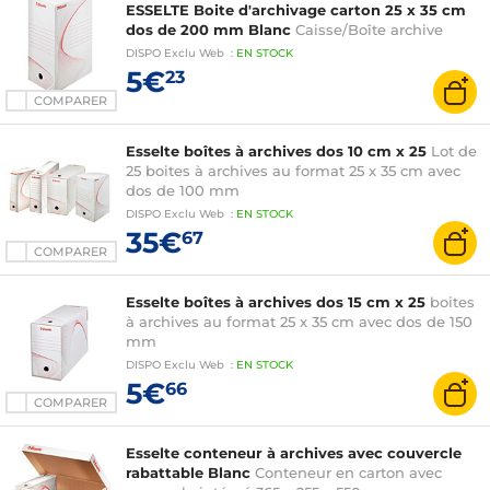
ESSELTE Boite d'archivage carton 25 x 35 cm
dos de 200 mm Blanc
Caisse/Boîte archive
DISPO
Exclu Web
:
EN
STOCK
5€
23
COMPARER
Esselte boîtes à archives dos 10 cm x 25
Lot de
25 boites à archives au format 25 x 35 cm avec
dos de 100 mm
DISPO
Exclu Web
:
EN
STOCK
35€
67
COMPARER
Esselte boîtes à archives dos 15 cm x 25
boites
à archives au format 25 x 35 cm avec dos de 150
mm
DISPO
Exclu Web
:
EN
STOCK
5€
66
COMPARER
Esselte conteneur à archives avec couvercle
rabattable Blanc
Conteneur en carton avec