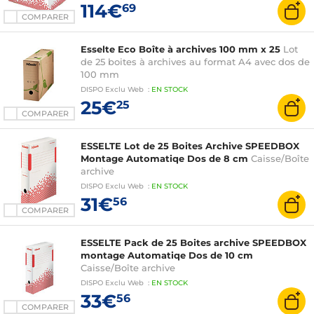
114€
69
COMPARER
Esselte Eco Boîte à archives 100 mm x 25
Lot
de 25 boites à archives au format A4 avec dos de
100 mm
DISPO
Exclu Web
:
EN
STOCK
25€
25
COMPARER
ESSELTE Lot de 25 Boites Archive SPEEDBOX
Montage Automatiqe Dos de 8 cm
Caisse/Boîte
archive
DISPO
Exclu Web
:
EN
STOCK
31€
56
COMPARER
ESSELTE Pack de 25 Boites archive SPEEDBOX
montage Automatiqe Dos de 10 cm
Caisse/Boîte archive
DISPO
Exclu Web
:
EN
STOCK
33€
56
COMPARER