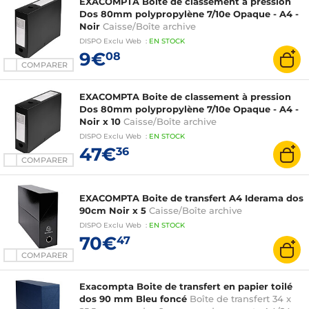
EXACOMPTA Boite de classement à pression
Dos 80mm polypropylène 7/10e Opaque - A4 -
Noir
Caisse/Boîte archive
DISPO
Exclu Web
:
EN
STOCK
9€
08
COMPARER
EXACOMPTA Boite de classement à pression
Dos 80mm polypropylène 7/10e Opaque - A4 -
Noir x 10
Caisse/Boîte archive
DISPO
Exclu Web
:
EN
STOCK
47€
36
COMPARER
EXACOMPTA Boite de transfert A4 Iderama dos
90cm Noir x 5
Caisse/Boîte archive
DISPO
Exclu Web
:
EN
STOCK
70€
47
COMPARER
Exacompta Boite de transfert en papier toilé
dos 90 mm Bleu foncé
Boîte de transfert 34 x