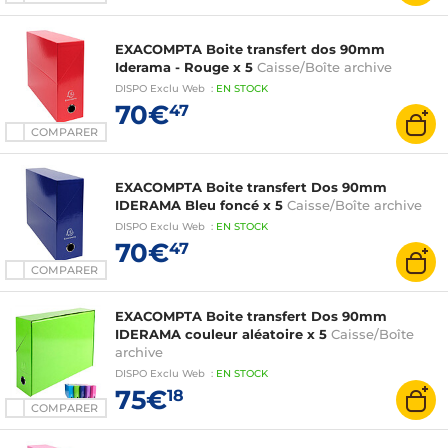
EXACOMPTA Boite transfert dos 90mm
Iderama - Rouge x 5
Caisse/Boîte archive
DISPO
Exclu Web
:
EN
STOCK
70€
47
COMPARER
EXACOMPTA Boite transfert Dos 90mm
IDERAMA Bleu foncé x 5
Caisse/Boîte archive
DISPO
Exclu Web
:
EN
STOCK
70€
47
COMPARER
EXACOMPTA Boite transfert Dos 90mm
IDERAMA couleur aléatoire x 5
Caisse/Boîte
archive
DISPO
Exclu Web
:
EN
STOCK
75€
18
COMPARER