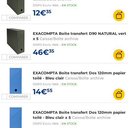
DISPO
Exclu Web
:
EN
STOCK
12€
35
COMPARER
EXACOMPTA Boite transfert D90 NATURAL vert
x 5
Caisse/Boîte archive
DISPO
Exclu Web
:
EN
STOCK
46€
35
COMPARER
EXACOMPTA Boite transfert Dos 120mm papier
toilé - Bleu clair
Caisse/Boîte archive
DISPO
Exclu Web
:
EN
STOCK
14€
55
COMPARER
EXACOMPTA Boite transfert Dos 120mm papier
toilé - Bleu clair x 5
Caisse/Boîte archive
DISPO
Exclu Web
:
EN
STOCK