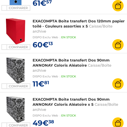
61€
57
COMPARER
EXACOMPTA Boite transfert Dos 120mm papier
toilé - Couleurs assorties x 5
Caisse/Boîte
archive
DISPO
Exclu Web
:
EN
STOCK
60€
13
COMPARER
EXACOMPTA Boite transfert Dos 90mm
ANNONAY Coloris Aléatoire
Caisse/Boîte
archive
DISPO
Exclu Web
:
EN
STOCK
11€
81
COMPARER
EXACOMPTA Boite transfert Dos 90mm
ANNONAY Coloris Aléatoire x 5
Caisse/Boîte
archive
DISPO
Exclu Web
:
EN
STOCK
49€
38
COMPARER