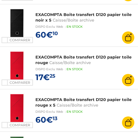
EXACOMPTA Boite transfert D120 papier toile
noir x 5
Caisse/Boîte archive
DISPO
Exclu Web
:
EN
STOCK
60€
10
COMPARER
EXACOMPTA Boite transfert D120 papier toile
rouge
Caisse/Boîte archive
DISPO
Exclu Web
:
EN
STOCK
17€
25
COMPARER
EXACOMPTA Boite transfert D120 papier toile
rouge x 5
Caisse/Boîte archive
DISPO
Exclu Web
:
EN
STOCK
60€
13
COMPARER