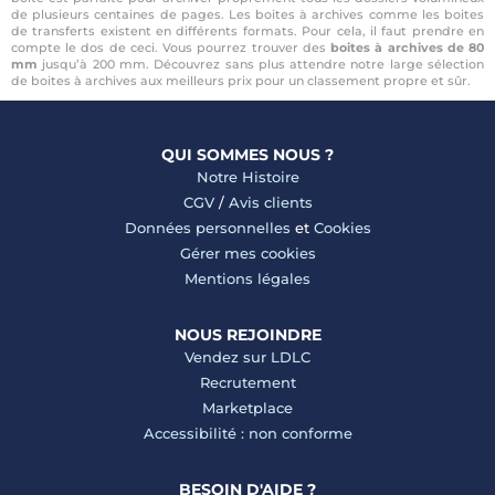
de plusieurs centaines de pages. Les boites à archives comme les boites
de transferts existent en différents formats. Pour cela, il faut prendre en
compte le dos de ceci. Vous pourrez trouver des
boites à archives de 80
mm
jusqu’à 200 mm. Découvrez sans plus attendre notre large sélection
de boites à archives aux meilleurs prix pour un classement propre et sûr.
QUI SOMMES NOUS ?
Notre Histoire
CGV
/
Avis clients
Données personnelles
et
Cookies
Gérer mes cookies
Mentions légales
NOUS REJOINDRE
Vendez sur LDLC
Recrutement
Marketplace
Accessibilité : non conforme
BESOIN D'AIDE ?