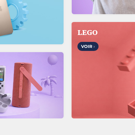
LEGO
VOIR
›