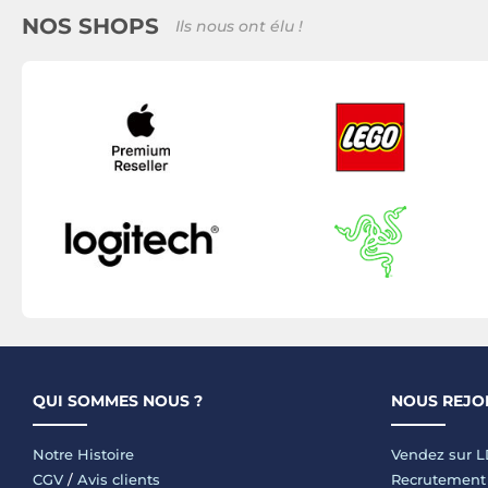
NOS SHOPS
Ils nous ont élu !
QUI SOMMES NOUS ?
NOUS REJO
Notre Histoire
Vendez sur 
CGV
/
Avis clients
Recrutement