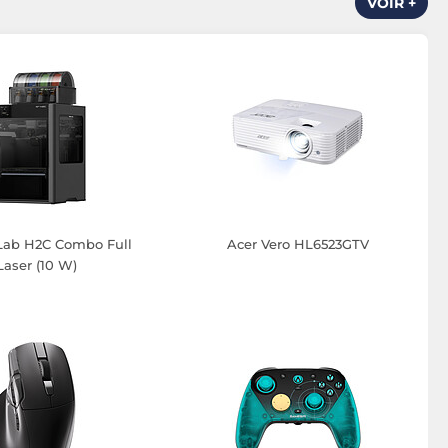
VOIR +
ab H2C Combo Full
Acer Vero HL6523GTV
Laser (10 W)