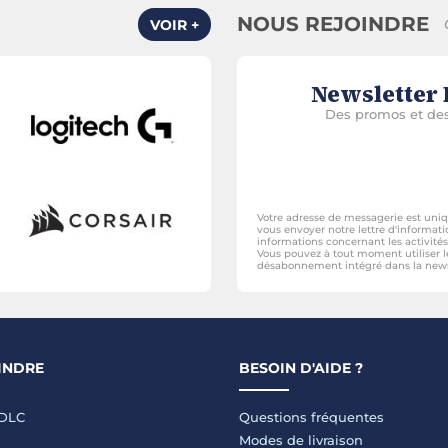
NOUS REJOINDRE
VOIR +
Newsletter
Des promos et des
Votre adresse de messagerie est uni
vous envoyer notre lettre d'informati
informations concernant les activit
Vous pouvez à tout moment utiliser l
désabonnement intégré dans la news
INDRE
BESOIN D'AIDE ?
LDLC
Questions fréquentes
Modes de livraison