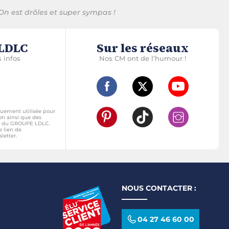
On est drôles et super sympas !
 LDLC
Sur les réseaux
 infos
Nos CM ont de l’humour !
quement utilisée pour
on ainsi que des
és du GROUPE LDLC.
e lien de
letter.
NOUS CONTACTER :
04 27 46 60 00