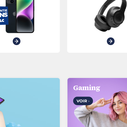
Gaming
VOIR
›