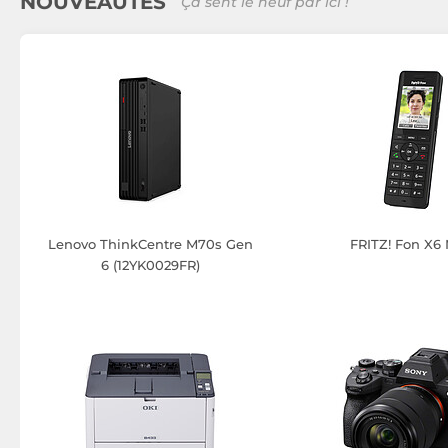
NOUVEAUTÉS
Ça sent le neuf par ici !
Lenovo ThinkCentre M70s Gen
FRITZ! Fon X6 
6 (12YK0029FR)