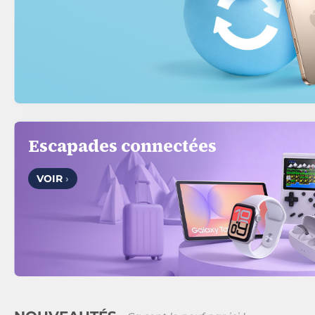
Escapades connectées
VOIR
›