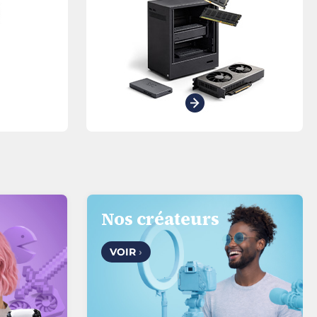
Nos créateurs
VOIR
›