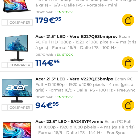
à gris) - 16/9 - Dalle IPS - Portable - mini
HDMI/USB-C - Noir
DISPO
Web
:
EN
STOCK
179€
95
COMPARER
Acer 21.5" LED - Vero B227QE3bmiprxv
Ecran
PC Full HD 1080p - 1920 x 1080 pixels - 4 ms (gris
à gris) - Format 16/9 - Dalle IPS - 100 Hz -
HDMI/DisplayPort/VGA - Pivot - Haut-parleurs -
DISPO
Web
:
EN
STOCK
Noir
114€
95
COMPARER
Acer 21.5" LED - Vero V227QE3bmipx
Ecran PC
Full HD 1080p - 1920 x 1080 pixels - 4 ms (gris à
gris) - Format 16/9 - Dalle IPS - 100 Hz - FreeSync
- HDMI/DisplayPort/VGA - Haut-parleurs - Noir
DISPO
Web
:
EN
STOCK
94€
95
COMPARER
Acer 23.8" LED - SA243YP1wmix
Ecran PC Full
HD 1080p - 1920 x 1080 pixels - 4 ms (gris à gris)
- Format 16/9 - Dalle IPS - 144 Hz - FreeSync -