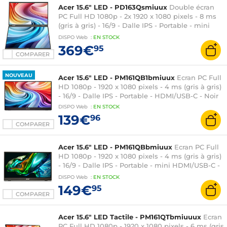
Acer 15.6" LED - PD163Qsmiuux
Double écran
PC Full HD 1080p - 2x 1920 x 1080 pixels - 8 ms
(gris à gris) - 16/9 - Dalle IPS - Portable - mini
HDMI/USB-C - Noir
DISPO
Web
:
EN
STOCK
369€
95
COMPARER
NOUVEAU
Acer 15.6" LED - PM161QB1bmiuux
Ecran PC Full
HD 1080p - 1920 x 1080 pixels - 4 ms (gris à gris)
- 16/9 - Dalle IPS - Portable - HDMI/USB-C - Noir
DISPO
Web
:
EN
STOCK
139€
96
COMPARER
Acer 15.6" LED - PM161QBbmiuux
Ecran PC Full
HD 1080p - 1920 x 1080 pixels - 4 ms (gris à gris)
- 16/9 - Dalle IPS - Portable - mini HDMI/USB-C -
Noir
DISPO
Web
:
EN
STOCK
149€
95
COMPARER
Acer 15.6" LED Tactile - PM161QTbmiuuux
Ecran
PC Full HD 1080p - 1920 x 1080 pixels - 6 ms (gris