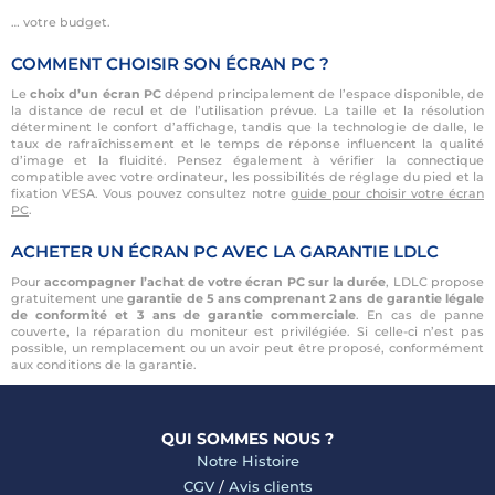
… votre budget.
COMMENT CHOISIR SON ÉCRAN PC ?
Le
choix d’un écran PC
dépend principalement de l’espace disponible, de
la distance de recul et de l’utilisation prévue. La taille et la résolution
déterminent le confort d’affichage, tandis que la technologie de dalle, le
taux de rafraîchissement et le temps de réponse influencent la qualité
d’image et la fluidité. Pensez également à vérifier la connectique
compatible avec votre ordinateur, les possibilités de réglage du pied et la
fixation VESA. Vous pouvez consultez notre
guide pour choisir votre écran
PC
.
ACHETER UN ÉCRAN PC AVEC LA GARANTIE LDLC
Pour
accompagner l’achat de votre écran PC sur la durée
, LDLC propose
gratuitement une
garantie de 5 ans comprenant 2 ans de garantie légale
de conformité et 3 ans de garantie commerciale
. En cas de panne
couverte, la réparation du moniteur est privilégiée. Si celle-ci n’est pas
possible, un remplacement ou un avoir peut être proposé, conformément
aux conditions de la garantie.
QUI SOMMES NOUS ?
Notre Histoire
CGV
/
Avis clients