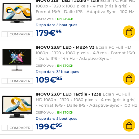
INOVU 21.5" LED Tactile - T215
Ecran PC Full HD
1080p - 1920 x 1080 pixels - 4 ms (gris à gris) -
Format 16/9 - Dalle IPS - Adaptive-Sync - 100 Hz -
HDMI/DisplayPort - Noir
DISPO
Web
:
EN
STOCK
Dispo dans
5 boutiques
179€
95
COMPARER
INOVU 23.8" LED - MB24 V3
Ecran PC Full HD
1080p - 1920 x 1080 pixels - 4.8 ms - Format 16/9
- Dalle IPS - 144 Hz - Adaptive-Sync -
HDMI/DisplayPort - Noir
DISPO
Web
:
EN
STOCK
Dispo dans
32 boutiques
109€
95
COMPARER
INOVU 23.8" LED Tactile - T238
Ecran PC Full
HD 1080p - 1920 x 1080 pixels - 4 ms (gris à gris)
- Format 16/9 - Dalle IPS - Adaptive-Sync - 100 Hz
- HDMI/DisplayPort - Noir
DISPO
Web
:
EN
STOCK
Dispo dans
5 boutiques
199€
95
COMPARER