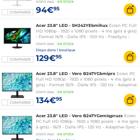
HDMI/VGA - Haut-parleurs - Blanc
DISPO
Web
:
EN
STOCK
94€
95
COMPARER
Acer 23.8" LED - SH242YEbmihux
Ecran PC Full
HD 1080p - 1920 x 1080 pixels - 4 ms (gris à gris)
- Format 16/9 - Dalle IPS - 100 Hz - FreeSync -
HDMI/USB-C - Réglage en hauteur - Noir
DISPO
Web
:
EN
STOCK
Dispo dans
1 boutique
129€
95
COMPARER
Acer 23.8" LED - Vero B247YGbmiprx
Ecran PC
Full HD 1080p - 1920 x 1080 pixels - 4 ms (gris à
gris) - Format 16/9 - Dalle IPS - 120 Hz - Adaptive-
Sync - HDMI/DisplayPort/VGA - Pivot - Noir
DISPO
Web
:
EN
STOCK
134€
95
COMPARER
Acer 23.8" LED - Vero B247YGemiqpruzx
Ecran
PC Full HD 1080p - 1920 x 1080 pixels - 4 ms (gris
à gris) - 16/9 - Dalle IPS - 120 Hz - Adaptive-Sync -
HDMI/DisplayPort/USB-C - Pivot - Dock USB-C -
DISPO
Web
:
EN
STOCK
Ethernet - Noir