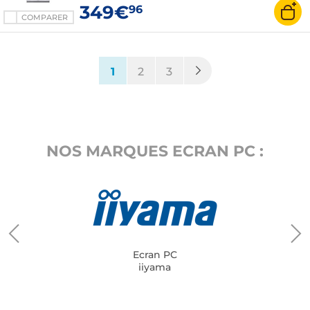
349€
96
COMPARER
(current)
1
2
3
NOS MARQUES ECRAN PC :
Ecran PC
iiyama