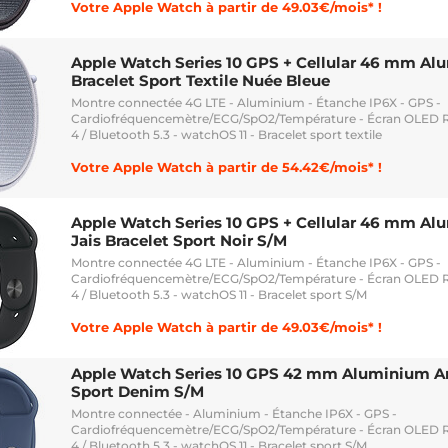
Votre Apple Watch à partir de 49.03€/mois* !
Apple Watch Series 10 GPS + Cellular 46 mm A
Bracelet Sport Textile Nuée Bleue
Montre connectée 4G LTE - Aluminium - Étanche IP6X - GPS -
Cardiofréquencemètre/ECG/SpO2/Température - Écran OLED Re
4 / Bluetooth 5.3 - watchOS 11 - Bracelet sport textile
Votre Apple Watch à partir de 54.42€/mois* !
Apple Watch Series 10 GPS + Cellular 46 mm Al
Jais Bracelet Sport Noir S/M
Montre connectée 4G LTE - Aluminium - Étanche IP6X - GPS -
Cardiofréquencemètre/ECG/SpO2/Température - Écran OLED Re
4 / Bluetooth 5.3 - watchOS 11 - Bracelet sport S/M
Votre Apple Watch à partir de 49.03€/mois* !
Apple Watch Series 10 GPS 42 mm Aluminium Ar
Sport Denim S/M
Montre connectée - Aluminium - Étanche IP6X - GPS -
Cardiofréquencemètre/ECG/SpO2/Température - Écran OLED Re
4 / Bluetooth 5.3 - watchOS 11 - Bracelet sport S/M