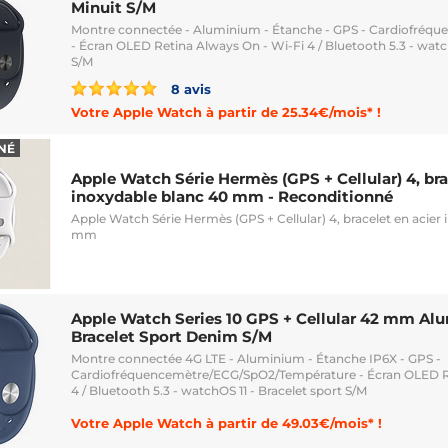
Minuit S/M
Montre connectée - Aluminium - Étanche - GPS - Cardiofréq
- Écran OLED Retina Always On - Wi-Fi 4 / Bluetooth 5.3 - watc
S/M
8 avis
Votre Apple Watch à partir de 25.34€/mois* !
NÉ
Apple Watch Série Hermès (GPS + Cellular) 4, bra
inoxydable blanc 40 mm - Reconditionné
Apple Watch Série Hermès (GPS + Cellular) 4, bracelet en acier
mm
Apple Watch Series 10 GPS + Cellular 42 mm Al
Bracelet Sport Denim S/M
Montre connectée 4G LTE - Aluminium - Étanche IP6X - GPS -
Cardiofréquencemètre/ECG/SpO2/Température - Écran OLED Re
4 / Bluetooth 5.3 - watchOS 11 - Bracelet sport S/M
Votre Apple Watch à partir de 49.03€/mois* !