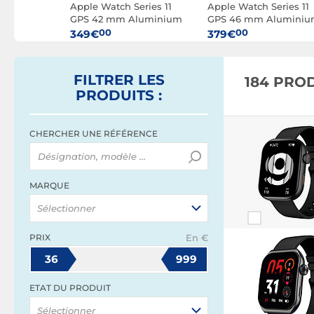
SE 3 GPS
Apple Watch Series 11
Apple Watch Series 11
inium
GPS 42 mm Aluminium
GPS 46 mm Alumini
ire
Noir de Jais Bracelet
Noir de Jais Bracelet
00
00
349€
379€
t Lumière
Sport Noir S/M
Sport Noir M/L
FILTRER
LES
184 PRO
PRODUITS
:
CHERCHER UNE RÉFÉRENCE
MARQUE
Sélectionner
PRIX
En €
36
999
ETAT DU PRODUIT
Sélectionner