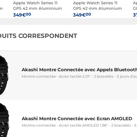
Apple Watch Series 11
Apple Watch Series 11
A
um
GPS 42 mm Aluminium
GPS 42 mm Aluminium
G
Or rose Bracelet Sport
Argent Bracelet Sport
Gr
00
00
349€
349€
3
Rose S/M
Violet S/M
S
DUITS CORRESPONDENT
Akashi Montre Connectée avec Appels Bluetoot
Montre connectée - écran tactile 2.01" - 2 bracelets - 5 jours d
Akashi Montre Connectée avec Ecran AMOLED
Montre connectée - écran tactile AMOLED 1.96" - 2 bracelets - 