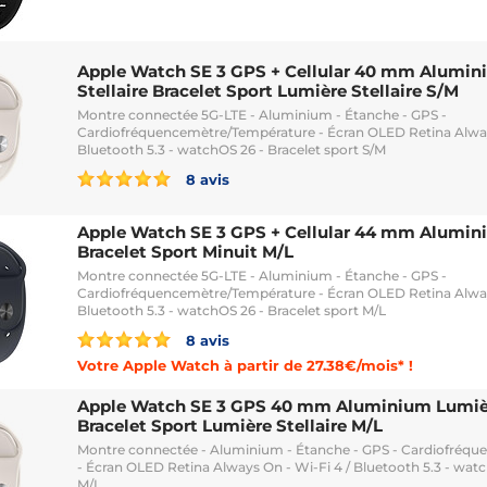
Apple Watch SE 3 GPS + Cellular 40 mm Alumin
Stellaire Bracelet Sport Lumière Stellaire S/M
Montre connectée 5G-LTE - Aluminium - Étanche - GPS -
Cardiofréquencemètre/Température - Écran OLED Retina Alway
Bluetooth 5.3 - watchOS 26 - Bracelet sport S/M
8 avis
Apple Watch SE 3 GPS + Cellular 44 mm Alumin
Bracelet Sport Minuit M/L
Montre connectée 5G-LTE - Aluminium - Étanche - GPS -
Cardiofréquencemètre/Température - Écran OLED Retina Alway
Bluetooth 5.3 - watchOS 26 - Bracelet sport M/L
8 avis
Votre Apple Watch à partir de 27.38€/mois* !
Apple Watch SE 3 GPS 40 mm Aluminium Lumièr
Bracelet Sport Lumière Stellaire M/L
Montre connectée - Aluminium - Étanche - GPS - Cardiofréq
- Écran OLED Retina Always On - Wi-Fi 4 / Bluetooth 5.3 - watc
M/L