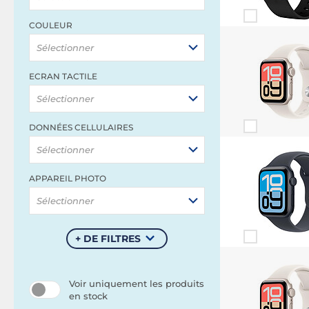
COULEUR
Sélectionner
ECRAN TACTILE
Sélectionner
DONNÉES CELLULAIRES
Sélectionner
APPAREIL PHOTO
Sélectionner
+ DE FILTRES
Voir uniquement les produits
en stock