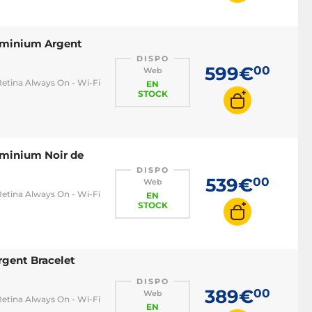
luminium Argent
DISPO
599€
00
Web
tina Always On - Wi-Fi
EN
STOCK
uminium Noir de
DISPO
539€
00
Web
tina Always On - Wi-Fi
EN
STOCK
gent Bracelet
DISPO
389€
00
Web
tina Always On - Wi-Fi
EN