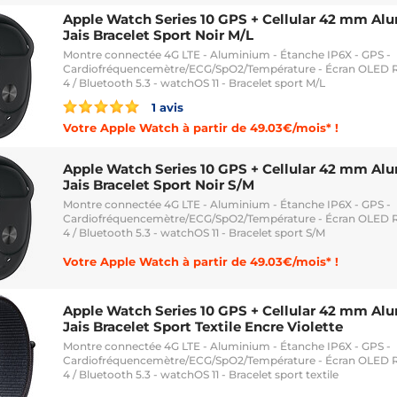
Apple Watch Series 10 GPS + Cellular 42 mm Al
Jais Bracelet Sport Noir M/L
Montre connectée 4G LTE - Aluminium - Étanche IP6X - GPS -
Cardiofréquencemètre/ECG/SpO2/Température - Écran OLED Re
4 / Bluetooth 5.3 - watchOS 11 - Bracelet sport M/L
1 avis
Votre Apple Watch à partir de 49.03€/mois* !
Apple Watch Series 10 GPS + Cellular 42 mm Al
Jais Bracelet Sport Noir S/M
Montre connectée 4G LTE - Aluminium - Étanche IP6X - GPS -
Cardiofréquencemètre/ECG/SpO2/Température - Écran OLED Re
4 / Bluetooth 5.3 - watchOS 11 - Bracelet sport S/M
Votre Apple Watch à partir de 49.03€/mois* !
Apple Watch Series 10 GPS + Cellular 42 mm Al
Jais Bracelet Sport Textile Encre Violette
Montre connectée 4G LTE - Aluminium - Étanche IP6X - GPS -
Cardiofréquencemètre/ECG/SpO2/Température - Écran OLED Re
4 / Bluetooth 5.3 - watchOS 11 - Bracelet sport textile