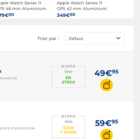
pple Watch Series 11
Apple Watch Series 11
Apple Watc
PS 46 mm Aluminium
GPS 42 mm Aluminium
GPS 42 m
is sidéral Bracelet
Noir de Jais Bracelet
Gris sidéra
00
00
00
79€
349€
349€
port Noir M/L
Sport Noir M/L
Sport Noir
Trier par :
Défaut
DISPO
h
49€
95
Web
EN
'autonomie
STOCK
DISPO
59€
95
Web
SOUS
5 jours d'autonomie
7 JOURS