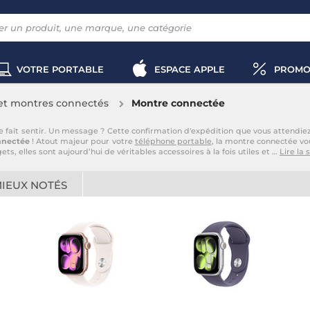
VOTRE PORTABLE
ESPACE APPLE
PROMO
 et montres connectés
Montre connectée
e fait sentir. Un message ? Cette confirmation d'expédition que vous attendie
nnectée
! Atout majeur pour votre
téléphone portable
, la montre connectée vo
elles sont aujourd’hui de véritables accessoires à la fois utiles et
…
Lire la 
MIEUX NOTÉS