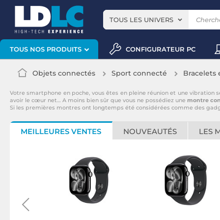
TOUS LES UNIVERS
CONFIGURATEUR PC
TOUS NOS PRODUITS
Objets connectés
Sport connecté
Bracelets
Votre smartphone en poche, vous êtes en pleine réunion et une vibration s
avoir le cœur net… A moins bien sûr que vous ne possédiez une
montre co
Si les premières montres ont longtemps été considérées comme des gadgets, 
MEILLEURES VENTES
NOUVEAUTÉS
LES 