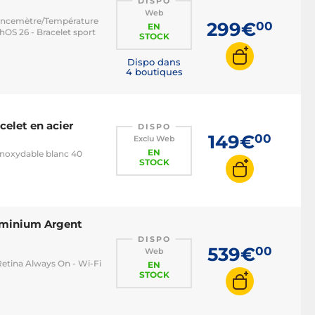
DISPO
Web
uencemètre/Température
299€
00
EN
hOS 26 - Bracelet sport
STOCK
Dispo dans
4 boutiques
celet en acier
DISPO
149€
00
Exclu Web
EN
 inoxydable blanc 40
STOCK
uminium Argent
DISPO
539€
00
Web
tina Always On - Wi-Fi
EN
STOCK