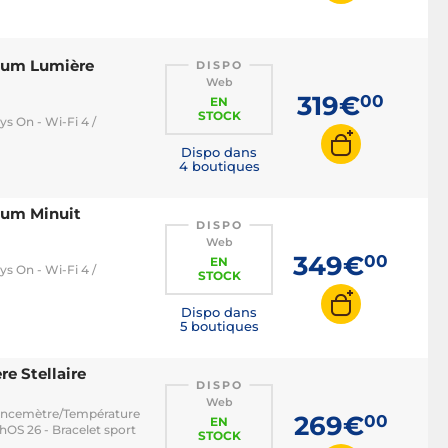
ium Lumière
DISPO
Web
319€
00
EN
STOCK
s On - Wi-Fi 4 /
Dispo dans
4 boutiques
ium Minuit
DISPO
Web
349€
00
EN
s On - Wi-Fi 4 /
STOCK
Dispo dans
5 boutiques
e Stellaire
DISPO
Web
uencemètre/Température
269€
00
EN
hOS 26 - Bracelet sport
STOCK