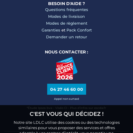
BESOIN D'AIDE ?
Questions fréquentes
Modes de livraison
Modes de règlement
Garanties
et
Pack Confort
Demander un retour
NOUS CONTACTER :
04 27 46 60 00
Appel non surtaxé
*Étude Ipsos bva - Viséo CI - Plus d’infos sur escda.fr
C'EST VOUS QUI DÉCIDEZ !
Notre site LDLC utilise des cookies ou des technologies
similaires pour vous proposer des services et offres