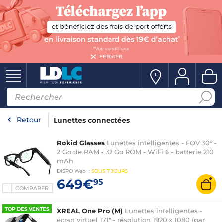
FERMER
Retour
Lunettes connectées
Rokid Glasses
Lunettes intelligentes - FOV 30° -
2 Go de RAM - 32 Go ROM - WiFi 6 - batterie 210
mAh
DISPO
Web
:
SOUS
7 JOURS
649€
95
COMPARER
TOP DES VENTES
XREAL One Pro (M)
Lunettes intelligentes -
écran virtuel 171" - résolution 1920 x 1080 (par