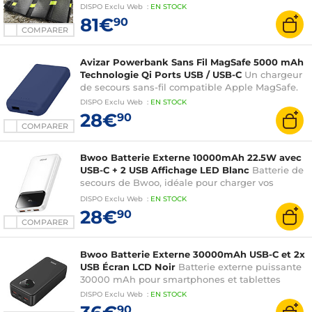
smartphone et un autre appareil mobile
DISPO
Exclu Web
:
EN
STOCK
81€
90
COMPARER
Avizar Powerbank Sans Fil MagSafe 5000 mAh
Technologie Qi Ports USB / USB-C
Un chargeur
de secours sans-fil compatible Apple MagSafe.
DISPO
Exclu Web
:
EN
STOCK
28€
90
COMPARER
Bwoo Batterie Externe 10000mAh 22.5W avec
USB-C + 2 USB Affichage LED Blanc
Batterie de
secours de Bwoo, idéale pour charger vos
appareils lors de vos déplacements
DISPO
Exclu Web
:
EN
STOCK
28€
90
COMPARER
Bwoo Batterie Externe 30000mAh USB-C et 2x
USB Écran LCD Noir
Batterie externe puissante
30000 mAh pour smartphones et tablettes
DISPO
Exclu Web
:
EN
STOCK
90