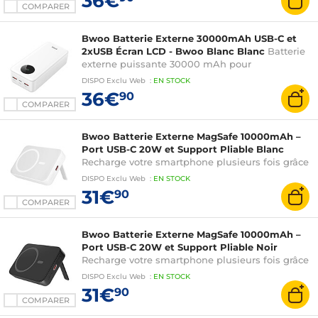
36€
COMPARER
Bwoo Batterie Externe 30000mAh USB-C et
2xUSB Écran LCD - Bwoo Blanc Blanc
Batterie
externe puissante 30000 mAh pour
smartphones et tablettes
DISPO
Exclu Web
:
EN
STOCK
36€
90
COMPARER
Bwoo Batterie Externe MagSafe 10000mAh –
Port USB-C 20W et Support Pliable Blanc
Recharge votre smartphone plusieurs fois grâce
à sa grande capacité de 10000mAh
DISPO
Exclu Web
:
EN
STOCK
31€
90
COMPARER
Bwoo Batterie Externe MagSafe 10000mAh –
Port USB-C 20W et Support Pliable Noir
Recharge votre smartphone plusieurs fois grâce
à sa grande capacité de 10000mAh
DISPO
Exclu Web
:
EN
STOCK
31€
90
COMPARER