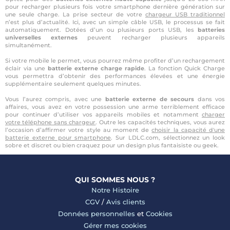
pour recharger plusieurs fois votre smartphone dernière génération sur
une seule charge. La prise secteur de votre
chargeur USB traditionnel
n’est plus d’actualité. Ici, avec un simple câble USB, le processus se fait
automatiquement. Dotées d’un ou plusieurs ports USB, les
batteries
universelles
externes
peuvent recharger plusieurs appareils
simultanément.
Si votre mobile le permet, vous pourrez même profiter d’un rechargement
éclair via une
batterie externe charge rapide
. La fonction Quick Charge
vous permettra d’obtenir des performances élevées et une énergie
supplémentaire seulement quelques minutes.
Vous l’aurez compris, avec une
batterie externe de secours
dans vos
affaires, vous avez en votre possession une arme terriblement efficace
pour continuer d’utiliser vos appareils mobiles et notamment
charger
votre téléphone sans chargeur
. Outre les capacités techniques, vous aurez
l’occasion d’affirmer votre style au moment de
choisir la capacité d'une
batterie externe pour smartphone
. Sur LDLC.com, sélectionnez un look
sobre et discret ou bien craquez pour un design plus fantaisiste ou geek.
QUI SOMMES NOUS ?
Notre Histoire
CGV
/
Avis clients
Données personnelles
et
Cookies
Gérer mes cookies