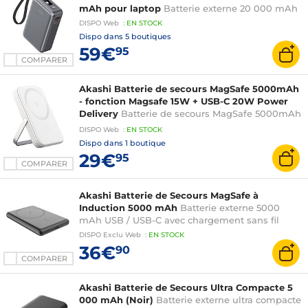
mAh pour laptop
Batterie externe 20 000 mAh
DISPO
Web
:
EN
STOCK
Dispo dans
5 boutiques
59€
95
COMPARER
Akashi Batterie de secours MagSafe 5000mAh
- fonction Magsafe 15W + USB-C 20W Power
Delivery
Batterie de secours MagSafe 5000mAh
- fonction Magsafe 15W + USB-C 20W Power
DISPO
Web
:
EN
STOCK
Delivery
Dispo dans
1 boutique
29€
95
COMPARER
Akashi Batterie de Secours MagSafe à
Induction 5000 mAh
Batterie externe 5000
mAh USB / USB-C avec chargement sans fil
DISPO
Exclu Web
:
EN
STOCK
36€
90
COMPARER
Akashi Batterie de Secours Ultra Compacte 5
000 mAh (Noir)
Batterie externe ultra compacte