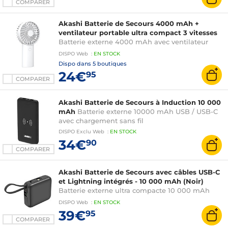
COMPARER
Akashi Batterie de Secours 4000 mAh +
ventilateur portable ultra compact 3 vitesses
Batterie externe 4000 mAh avec ventilateur
portable ultra compact 3 vitesses - 2x USB-C
DISPO
Web
:
EN
STOCK
Dispo dans
5 boutiques
24€
95
COMPARER
Akashi Batterie de Secours à Induction 10 000
mAh
Batterie externe 10000 mAh USB / USB-C
avec chargement sans fil
DISPO
Exclu Web
:
EN
STOCK
34€
90
COMPARER
Akashi Batterie de Secours avec câbles USB-C
et Lightning intégrés - 10 000 mAh (Noir)
Batterie externe ultra compacte 10 000 mAh
avec câbles USB-C et Lightning intégrés
DISPO
Web
:
EN
STOCK
39€
95
COMPARER