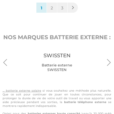
(current)
1
2
3
NOS MARQUES BATTERIE EXTERNE :
SWISSTEN
Batterie externe
SWISSTEN
… batterie externe solaire
si vous souhaitez une méthode plus naturelle.
Que ce soit pour continuer de jouer en toutes circonstances, pour
prolonger la durée de vie de votre outil de travail ou vous apporter une
aide précieuse pendant vos sorties, la
batterie téléphone externe
se
montrera rapidement indispensable.
Optez pour des
batteries externes haute capacité
jusqu’à 20 000 mAh