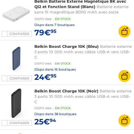
Belkin Batterie Externe Magnétique 8K avec
Qi2 et Fonction Stand (Blanc)
Batterie externe
sans fil magnétique 8000 mAh avec socle
intégré
DISPO
Web
:
EN
STOCK
Dispo dans
7 boutiques
79€
95
COMPARER
Belkin Boost Charge 10K (Bleu)
Batterie externe
3 ports 10 000 mAh avec câble USB-A vers USB-
C
DISPO
Web
:
EN
STOCK
Dispo dans
16 boutiques
24€
95
COMPARER
Belkin Boost Charge 10K (Noir)
Batterie externe
3 ports 10 000 mAh avec câble USB-A vers USB-
C
DISPO
Web
:
EN
STOCK
Dispo dans
38 boutiques
25€
94
COMPARER