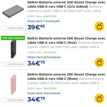
Belkin Batterie externe 20K Boost Charge avec
câble USB-A vers USB-C (Gris Sidéral)
Batterie
externe 2 ports USB-A 20 000 mAh avec câble
USB-A vers USB-C
DISPO
Web
:
EN
STOCK
Dispo dans
7 boutiques
39€
95
COMPARER
Belkin Batterie externe 20K Boost Charge avec
TOP DES VENTES
câble USB-A vers USB-C (Noir)
Batterie externe
2 ports USB-A 20 000 mAh avec câble USB-A
vers USB-C
DISPO
Web
:
EN
STOCK
Dispo dans
52 boutiques
34€
75
COMPARER
Belkin Batterie externe 20K Boost Charge avec
câble USB-A vers USB-C (Rose)
Batterie externe
2 ports USB-A 20 000 mAh avec câble USB-A
vers USB-C
DISPO
Web
:
EN
STOCK
Dispo dans
12 boutiques
34€
75
COMPARER