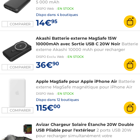
5 000 mAh
DISPO
Web
:
EN
STOCK
Dispo dans
4 boutiques
14€
95
COMPARER
Akashi Batterie externe MagSafe 15W
10000mAh avec Sortie USB C 20W Noir
Batterie
externe Akashi 10000 mAh pour recharger
plusieurs fois votre smartphone, partout où vous
DISPO
Exclu Web
:
EN
STOCK
allez
36€
90
COMPARER
Apple MagSafe pour Apple iPhone Air
Batterie
externe MagSafe magnétique pour iPhone Air
DISPO
Web
:
EN
STOCK
Dispo dans
12 boutiques
115€
00
COMPARER
Avizar Chargeur Solaire Étanche 20W Double
USB Pliable pour l'extérieur
2 ports USB 20W
pour recharger simultanément votre