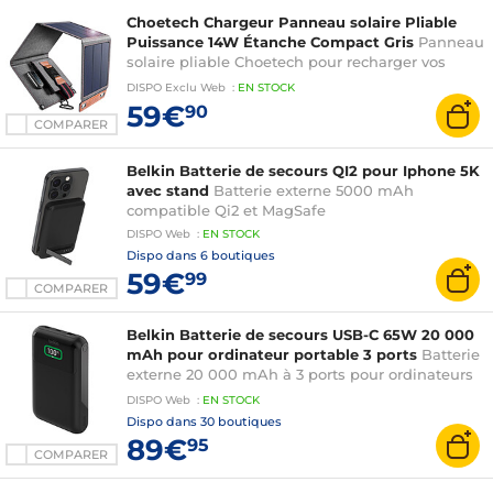
Choetech Chargeur Panneau solaire Pliable
Puissance 14W Étanche Compact Gris
Panneau
solaire pliable Choetech pour recharger vos
appareils mobiles de manière respectueuse de
DISPO
Exclu Web
:
EN
STOCK
l'environnement
59€
90
COMPARER
Belkin Batterie de secours QI2 pour Iphone 5K
avec stand
Batterie externe 5000 mAh
compatible Qi2 et MagSafe
DISPO
Web
:
EN
STOCK
Dispo dans
6 boutiques
59€
99
COMPARER
Belkin Batterie de secours USB-C 65W 20 000
mAh pour ordinateur portable 3 ports
Batterie
externe 20 000 mAh à 3 ports pour ordinateurs
portables
DISPO
Web
:
EN
STOCK
Dispo dans
30 boutiques
89€
95
COMPARER