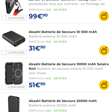
powerbank rêvé, par 4smarts : un florilège de
fonctionnalités pour venir en aide dans les
DISPO
Exclu Web
:
EN
STOCK
moments inopportuns
99€
90
COMPARER
Akashi Batterie de Secours 10 000 mAh
Batterie externe 10 000 mAh
DISPO
Exclu Web
:
EN
STOCK
31€
90
COMPARER
Akashi Batterie de Secours 10000 mAh Solaire
Noir
Batterie de secours solaire 10 000 mAh
anti-chocs
DISPO
Exclu Web
:
EN
STOCK
51€
90
COMPARER
Akashi Batterie de Secours 20000 mAh
Batterie externe 20000 mAh
DISPO
Exclu Web
:
EN
STOCK