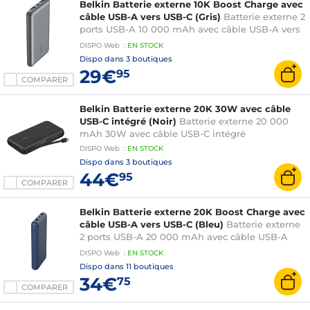
Belkin Batterie externe 10K Boost Charge avec
câble USB-A vers USB-C (Gris)
Batterie externe 2
ports USB-A 10 000 mAh avec câble USB-A vers
USB-C
DISPO
Web
:
EN
STOCK
Dispo dans
3 boutiques
29€
95
COMPARER
Belkin Batterie externe 20K 30W avec câble
USB-C intégré (Noir)
Batterie externe 20 000
mAh 30W avec câble USB-C intégré
DISPO
Web
:
EN
STOCK
Dispo dans
3 boutiques
44€
95
COMPARER
Belkin Batterie externe 20K Boost Charge avec
câble USB-A vers USB-C (Bleu)
Batterie externe
2 ports USB-A 20 000 mAh avec câble USB-A
vers USB-C
DISPO
Web
:
EN
STOCK
Dispo dans
11 boutiques
34€
75
COMPARER