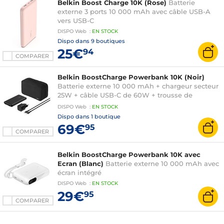
Belkin Boost Charge 10K (Rose)
Batterie
externe 3 ports 10 000 mAh avec câble USB-A
vers USB-C
DISPO
Web
:
EN
STOCK
Dispo dans
9 boutiques
25€
94
COMPARER
Belkin BoostCharge Powerbank 10K (Noir)
Batterie externe 10 000 mAh + chargeur secteur
25W + câble USB-C de 60W + trousse de
rangement
DISPO
Web
:
EN
STOCK
Dispo dans
1 boutique
69€
95
COMPARER
Belkin BoostCharge Powerbank 10K avec
Ecran (Blanc)
Batterie externe 10 000 mAh avec
écran intégré
DISPO
Web
:
EN
STOCK
29€
95
COMPARER