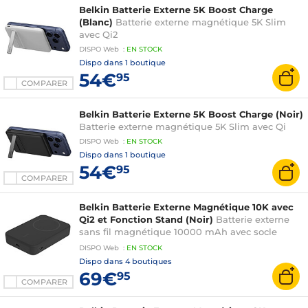
Belkin Batterie Externe 5K Boost Charge
(Blanc)
Batterie externe magnétique 5K Slim
avec Qi2
DISPO
Web
:
EN
STOCK
Dispo dans
1 boutique
54€
95
COMPARER
Belkin Batterie Externe 5K Boost Charge (Noir)
Batterie externe magnétique 5K Slim avec Qi
DISPO
Web
:
EN
STOCK
Dispo dans
1 boutique
54€
95
COMPARER
Belkin Batterie Externe Magnétique 10K avec
Qi2 et Fonction Stand (Noir)
Batterie externe
sans fil magnétique 10000 mAh avec socle
intégré
DISPO
Web
:
EN
STOCK
Dispo dans
4 boutiques
69€
95
COMPARER