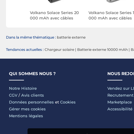
ank
Volkano Solace Series 20
Volkano Solace Series 
5W avec
000 mAh avec câbles
000 mAh avec câbles
és
USB-C et Lightning
USB-C et Lightning
SB-C et
intégrés (Noir)
intégrés (Blanc et
anc
Argent)
Dans la même thématique :
batterie externe
Tendances actuelles :
Chargeur solaire
|
Batterie externe 10000 mAh
|
B
QUI SOMMES NOUS ?
NOUS REJO
Notre Histoire
Vendez sur 
CGV
/
Avis clients
Recrutement
Données personnelles
et
Cookies
Marketplace
Gérer mes cookies
Accessibilité
Mentions légales