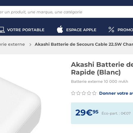
VOTRE PORTABLE
ESPACE APPLE
PROMO
erie externe
Akashi Batterie de Secours Cable 22.5W Cha
Akashi Batterie d
Rapide (Blanc)
Batterie externe 10 000 mAh
Donner votre a
29€
95
Éco-part. : 0€
07