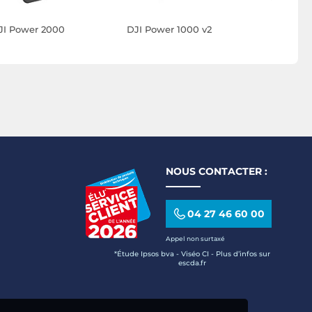
JI Power 2000
DJI Power 1000 v2
LinQ Pow
MagSafe 
15W et Fil
avec 4 Té
Charge Gr
NOUS CONTACTER :
04 27 46 60 00
Appel non surtaxé
*Étude Ipsos bva - Viséo CI - Plus d’infos sur
escda.fr