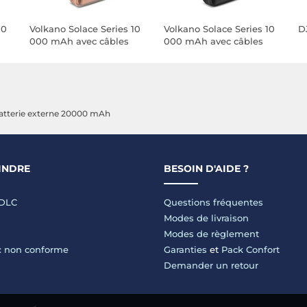
10
Volkano Solace Series 10
Volkano Solace Series 10
D
000 mAh avec câbles
000 mAh avec câbles
USB-C et Lightning
USB-C et Lightning
intégrés (Rose et Or)
intégrés (Noir)
atterie externe 20000 mAh
INDRE
BESOIN D'AIDE ?
LDLC
Questions fréquentes
Modes de livraison
Modes de règlement
 : non conforme
Garanties
et
Pack Confort
Demander un retour