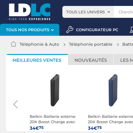
TOUS LES UNIVERS
CONFIGURATEUR PC
TOUS NOS PRODUITS
Téléphonie & Auto
Téléphonie portable
Batt
MEILLEURES VENTES
NOUVEAUTÉS
LES 
Charge 10K
Belkin Batterie externe
Belkin Batterie extern
20K Boost Charge avec
20K Boost Charge ave
câble USB-A vers USB-C
câble USB-A vers USB
75
75
34€
34€
(Noir)
(Bleu)