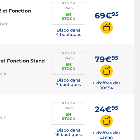
DISPO
Web
2 et Fonction
69€
95
EN
STOCK
égré
Dispo dans
4 boutiques
DISPO
79€
95
Web
 et Fonction Stand
EN
STOCK
égré
Dispo dans
+ d'offres dès
7 boutiques
90€
54
DISPO
24€
95
Web
EN
SB-C
STOCK
Dispo dans
+ d'offres dès
16 boutiques
41€
90