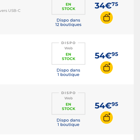
34€
75
EN
STOCK
 vers USB-C
Dispo dans
12 boutiques
DISPO
Web
54€
95
EN
STOCK
Dispo dans
1 boutique
DISPO
Web
54€
95
EN
STOCK
Dispo dans
1 boutique