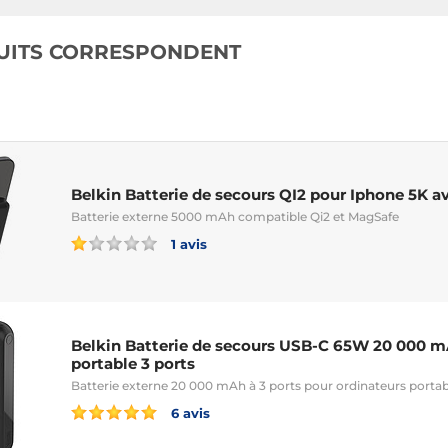
ports
UITS CORRESPONDENT
Belkin Batterie de secours QI2 pour Iphone 5K a
Batterie externe 5000 mAh compatible Qi2 et MagSafe
1 avis
Belkin Batterie de secours USB-C 65W 20 000 m
portable 3 ports
Batterie externe 20 000 mAh à 3 ports pour ordinateurs portab
6 avis