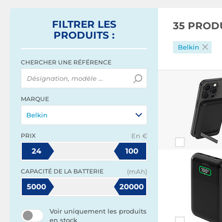
FILTRER
LES
35 PROD
PRODUITS
:
Belkin
CHERCHER UNE RÉFÉRENCE
MARQUE
Belkin
PRIX
En €
24
100
CAPACITÉ DE LA BATTERIE
(mAh)
5000
20000
Voir uniquement les produits
en stock