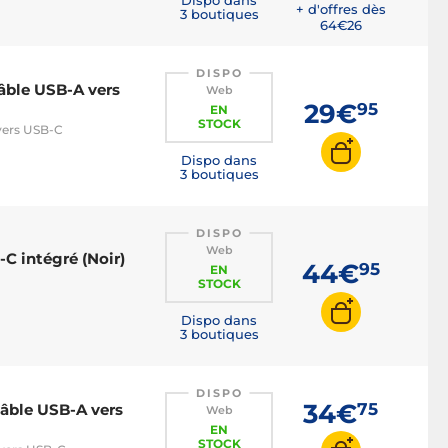
+ d'offres dès
3 boutiques
64€
26
DISPO
âble USB-A vers
Web
29€
95
EN
STOCK
vers USB-C
Dispo dans
3 boutiques
DISPO
Web
C intégré (Noir)
44€
95
EN
STOCK
Dispo dans
3 boutiques
DISPO
34€
75
câble USB-A vers
Web
EN
STOCK