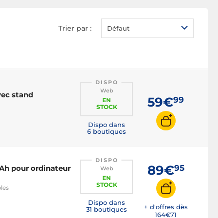
Trier par :
Défaut
DISPO
Web
vec stand
59€
99
EN
STOCK
Dispo dans
6 boutiques
DISPO
89€
95
Ah pour ordinateur
Web
EN
STOCK
les
Dispo dans
+ d'offres dès
31 boutiques
164€
71