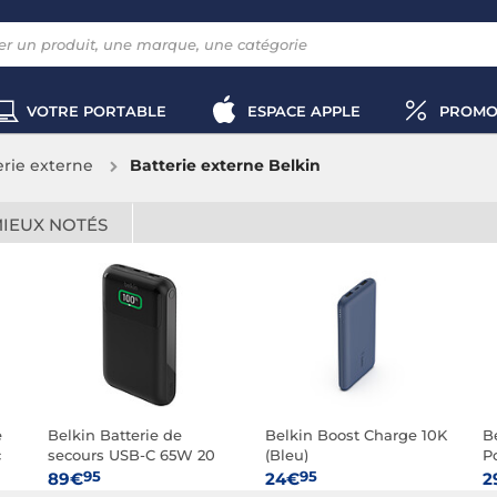
VOTRE PORTABLE
ESPACE APPLE
PROMO
erie externe
Batterie externe Belkin
MIEUX NOTÉS
e
Belkin Batterie de
Belkin Boost Charge 10K
B
c
secours USB-C 65W 20
(Bleu)
P
-C
000 mAh pour
E
95
95
89€
24€
2
ordinateur portable 3