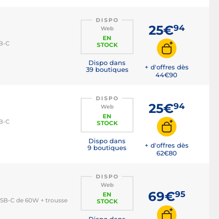
DISPO
25€
94
Web
EN
SB-C
STOCK
Dispo dans
+ d'offres dès
39 boutiques
44€
90
DISPO
25€
94
Web
EN
SB-C
STOCK
Dispo dans
+ d'offres dès
9 boutiques
62€
80
DISPO
Web
69€
95
EN
USB-C de 60W + trousse
STOCK
Dispo dans