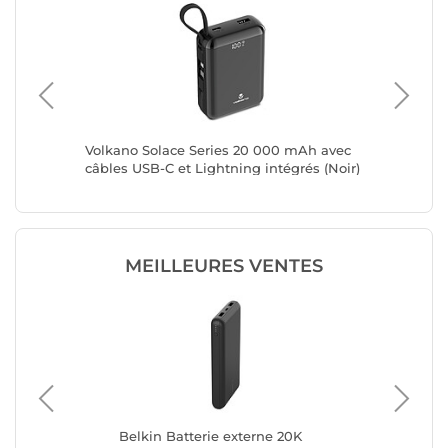
W Charge
Volkano Solace Series 20 000 mAh avec
Volkano
câbles USB-C et Lightning intégrés (Noir)
câbles U
(Blanc e
MEILLEURES VENTES
Belkin Batterie externe 20K
Bel