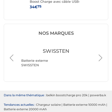
B-
Boost Charge avec câble USB-
Bo
A vers USB-C (Noir)
A v
75
34€
34
NOS MARQUES
SWISSTEN
Batterie externe
SWISSTEN
Batterie
Belkin
Dans la même thématique :
belkin boostcharge pro 20k
|
powerba.k
Tendances actuelles :
Chargeur solaire
|
Batterie externe 10000 mAh
|
Batterie externe 20000 mAh