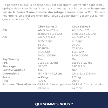
Ne pensez pas que la Xbox Series S est seulement une version sans lecteur
optique de la Xbox Series X car il y a un réel gap sur la partie technique qui
fait de
la Series S une console davantage conçue pour la 2K
. Elle sera
néanmoins un excellent choix pour ceux qui souhaitent passer sur la next-
gen à moindre coût.
Xbox Series X
Xbox Series S
CPU
AMD Zen 2 7 nm
AMD Zen 2 7 nm
8 cœurs à 3,8 Ghz
8 cœurs à 3,6 Ghz
GPU
AMD RDNA2
AMD RDNA2
12,15 Tflops
4 Tflops
52 UC
20 UC
80 ROPs
32 ROPs
1,825 Ghz
1,565 Ghz
10 Go GDDR6
8 Go GDDR6
Ray Tracing
Oui
Oui
FPS
Jusqu’à 120 fps
Jusqu’à 120 fps
Stockage
SSD 1To
SSD 512 Go
Lecteur optique
Oui
Non
Dimensions
15,1 x 15,1 x 30,1 cm
7,6 x 15,1 x 27,5 cm
Poids
4,45 kg
1,92 kg
Prix
499 €
299 €
Prix avec Xbox All Access
32,99 € / mois pendant
24,99 € / mois pendant
24 mois
24 mois
QUI SOMMES NOUS ?