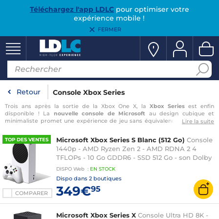
Téléchargez l'app LDLC
pour optimiser votre
expérience mobile !
FERMER
Retour
Console Xbox Series
Trois ans après la sortie de la Xbox One X, la
Xbox Series
est enfin
disponible ! La
nouvelle console de Microsoft
au design cubique et
minimaliste promet une expérience de jeu sans équivalence grâce à des
Lire la suite
caractéristiques techniques proches de celles d’un PC récent.
AMD est
toujours aux commandes du couple CPU/GPU de la console et remet le
Microsoft Xbox Series S Blanc (512 Go)
Console
TOP DES VENTES
couvert avec les architectures Zen 2 et RDNA2
qui visent le
jeu en 4K à 60
1440p - AMD Ryzen Zen 2 - AMD RDNA 2 4
fps
. Plus rapide et plus puissante, c’est aussi au niveau du catalogue de
TFLOPs - 10 Go GDDR6 - SSD 512 Go - son Dolby
jeux Xbox Series que la console de Microsoft se démarque en offrant
…
Digital 5.1 - manette sans fil
DISPO
Web
:
EN
STOCK
Dispo dans
2 boutiques
349€
95
COMPARER
Microsoft Xbox Series X
Console Ultra HD 8K -