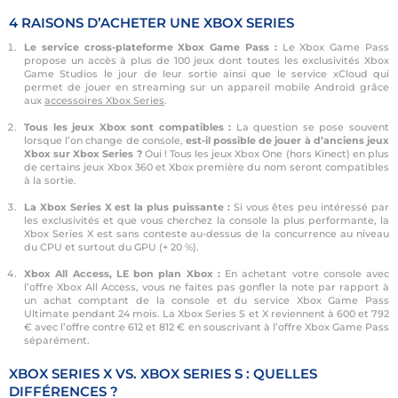
4 RAISONS D’ACHETER UNE XBOX SERIES
Le service cross-plateforme Xbox Game Pass :
Le Xbox Game Pass
propose un accès à plus de 100 jeux dont toutes les exclusivités Xbox
Game Studios le jour de leur sortie ainsi que le service xCloud qui
permet de jouer en streaming sur un appareil mobile Android grâce
aux
accessoires Xbox Series
.
Tous les jeux Xbox sont compatibles :
La question se pose souvent
lorsque l’on change de console,
est-il possible de jouer à d’anciens jeux
Xbox sur Xbox Series ?
Oui ! Tous les jeux Xbox One (hors Kinect) en plus
de certains jeux Xbox 360 et Xbox première du nom seront compatibles
à la sortie.
La Xbox Series X est la plus puissante :
Si vous êtes peu intéressé par
les exclusivités et que vous cherchez la console la plus performante, la
Xbox Series X est sans conteste au-dessus de la concurrence au niveau
du CPU et surtout du GPU (+ 20 %).
Xbox All Access, LE bon plan Xbox :
En achetant votre console avec
l’offre Xbox All Access, vous ne faites pas gonfler la note par rapport à
un achat comptant de la console et du service Xbox Game Pass
Ultimate pendant 24 mois. La Xbox Series S et X reviennent à 600 et 792
€ avec l’offre contre 612 et 812 € en souscrivant à l’offre Xbox Game Pass
séparément.
XBOX SERIES X VS. XBOX SERIES S : QUELLES
DIFFÉRENCES ?