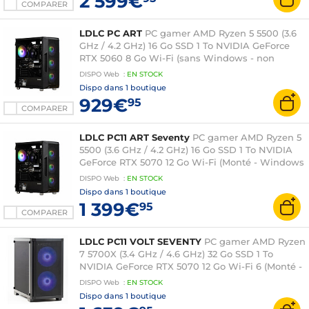
2 599€
COMPARER
LDLC PC ART
PC gamer AMD Ryzen 5 5500 (3.6
GHz / 4.2 GHz) 16 Go SSD 1 To NVIDIA GeForce
RTX 5060 8 Go Wi-Fi (sans Windows - non
monté)
DISPO
Web
:
EN
STOCK
Dispo dans
1 boutique
929€
95
COMPARER
LDLC PC11 ART Seventy
PC gamer AMD Ryzen 5
5500 (3.6 GHz / 4.2 GHz) 16 Go SSD 1 To NVIDIA
GeForce RTX 5070 12 Go Wi-Fi (Monté - Windows
11 en version d'essai)
DISPO
Web
:
EN
STOCK
Dispo dans
1 boutique
1 399€
95
COMPARER
LDLC PC11 VOLT SEVENTY
PC gamer AMD Ryzen
7 5700X (3.4 GHz / 4.6 GHz) 32 Go SSD 1 To
NVIDIA GeForce RTX 5070 12 Go Wi-Fi 6 (Monté -
Windows 11 en version d'essai)
DISPO
Web
:
EN
STOCK
Dispo dans
1 boutique