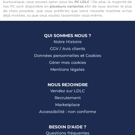
bureautique, vous pouvez opter pour les
PC LDLC
! De plus, la majorité de
nos PC sont disponible en
plusieurs variantes
afin de vous donner le plus
de choix possible, que vous préfériez que votre nouvelle machine arrive
déjà montée, ou que vous vouliez l'assembler vous-même.
QUI SOMMES NOUS ?
Notre Histoire
CGV
/
Avis clients
Données personnelles
et
Cookies
Gérer mes cookies
Mentions légales
NOUS REJOINDRE
Vendez sur LDLC
Recrutement
Marketplace
Accessibilité : non conforme
BESOIN D'AIDE ?
Questions fréquentes