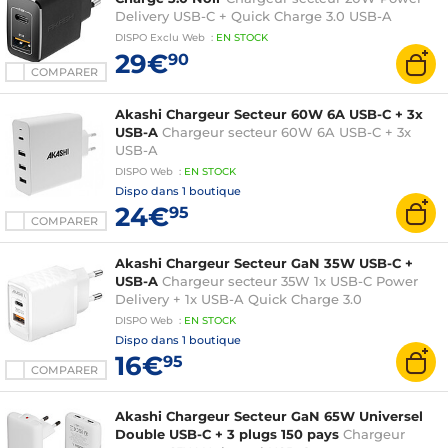
Delivery USB-C + Quick Charge 3.0 USB-A
DISPO
Exclu Web
:
EN
STOCK
29€
90
COMPARER
Akashi Chargeur Secteur 60W 6A USB-C + 3x
USB-A
Chargeur secteur 60W 6A USB-C + 3x
USB-A
DISPO
Web
:
EN
STOCK
Dispo dans
1 boutique
24€
95
COMPARER
Akashi Chargeur Secteur GaN 35W USB-C +
USB-A
Chargeur secteur 35W 1x USB-C Power
Delivery + 1x USB-A Quick Charge 3.0
DISPO
Web
:
EN
STOCK
Dispo dans
1 boutique
16€
95
COMPARER
Akashi Chargeur Secteur GaN 65W Universel
Double USB-C + 3 plugs 150 pays
Chargeur