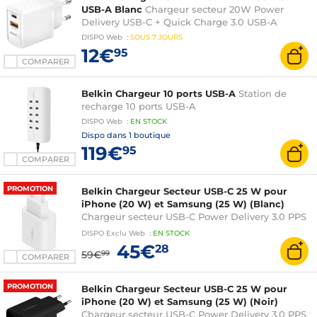
USB-A Blanc
Chargeur secteur 20W Power
Delivery USB-C + Quick Charge 3.0 USB-A
DISPO
Web
:
SOUS
7 JOURS
12€
95
COMPARER
Belkin Chargeur 10 ports USB-A
Station de
recharge 10 ports USB-A
DISPO
Web
:
EN
STOCK
Dispo dans
1 boutique
119€
95
COMPARER
PROMOTION
Belkin Chargeur Secteur USB-C 25 W pour
iPhone (20 W) et Samsung (25 W) (Blanc)
Chargeur secteur USB-C Power Delivery 3.0 PPS
(25 W)
DISPO
Exclu Web
:
EN
STOCK
45€
28
59€
99
COMPARER
PROMOTION
Belkin Chargeur Secteur USB-C 25 W pour
iPhone (20 W) et Samsung (25 W) (Noir)
Chargeur secteur USB-C Power Delivery 3.0 PPS