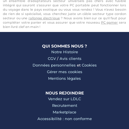
un ensemble d'adaptateurs secteur universels pas chers avec fusible
intégré qui sauront s'assurer que votre PC portable peut fonctionner lors
du voyage dans le pays exotique ou vous vous rendez ! Vous n'avez besoin
de rien de si spécialisé, vous cherchez juste un câble secteur type cordon
secteur ou une
rallonge électrique
? Nous avons bien sur ce qu'il faut pour
compléter votre panier et vous assurer que votre nouveau
PC gamer
sera
bien livré clef en main !
QUI SOMMES NOUS ?
Notre Histoire
CGV
/
Avis clients
Données personnelles
et
Cookies
Gérer mes cookies
Mentions légales
NOUS REJOINDRE
Vendez sur LDLC
Recrutement
Marketplace
Accessibilité : non conforme