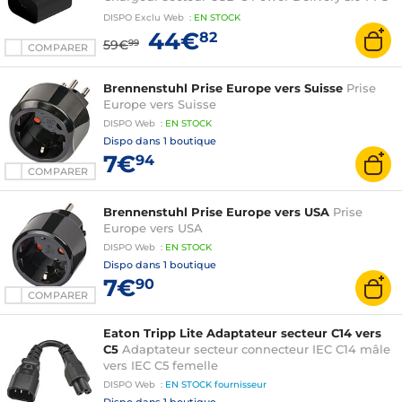
(25 W)
DISPO
Exclu Web
:
EN
STOCK
44€
82
59€
99
COMPARER
Brennenstuhl Prise Europe vers Suisse
Prise
Europe vers Suisse
DISPO
Web
:
EN
STOCK
Dispo dans
1 boutique
7€
94
COMPARER
Brennenstuhl Prise Europe vers USA
Prise
Europe vers USA
DISPO
Web
:
EN
STOCK
Dispo dans
1 boutique
7€
90
COMPARER
Eaton Tripp Lite Adaptateur secteur C14 vers
C5
Adaptateur secteur connecteur IEC C14 mâle
vers IEC C5 femelle
DISPO
Web
:
EN STOCK
fournisseur