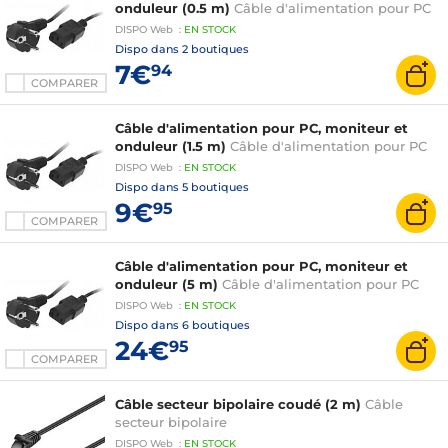
onduleur (0.5 m)
Câble d'alimentation pour PC
DISPO
Web
:
EN
STOCK
Dispo dans
2 boutiques
7€
94
COMPARER
Câble d'alimentation pour PC, moniteur et
onduleur (1.5 m)
Câble d'alimentation pour PC
DISPO
Web
:
EN
STOCK
Dispo dans
5 boutiques
9€
95
COMPARER
Câble d'alimentation pour PC, moniteur et
onduleur (5 m)
Câble d'alimentation pour PC
DISPO
Web
:
EN
STOCK
Dispo dans
6 boutiques
24€
95
COMPARER
Câble secteur bipolaire coudé (2 m)
Câble
secteur bipolaire
DISPO
Web
:
EN
STOCK