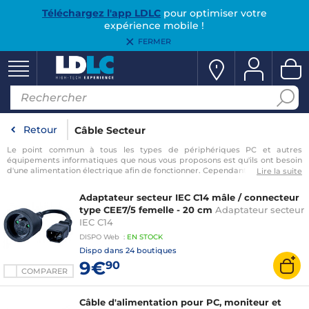
Téléchargez l'app LDLC
pour optimiser votre
expérience mobile !
FERMER
Retour
Câble Secteur
Le point commun à tous les types de périphériques PC et autres
équipements informatiques que nous vous proposons est qu'ils ont besoin
d'une alimentation électrique afin de fonctionner. Cependant il peut arriver
Lire la suite
que vous n'ayez pas le bon format d'alimentation ou que vous ayez besoin
d'accessoires afin de brancher votre nouvelle acquisition ! Explorez le rayon
Adaptateur secteur IEC C14 mâle / connecteur
câble secteur
de LDLC et découvrez votre parfait compagnon de voyage
type CEE7/5 femelle - 20 cm
Adaptateur secteur
électrique ou bien la rallonge pas chère qui vous permettra de brancher
IEC C14
où bon vous semble votre nouveau PC ! Vous disposez d'un équipement
dont le transformateur ne fonctionne plus ? Nous vous
…
DISPO
Web
:
EN
STOCK
Dispo dans
24 boutiques
9€
90
COMPARER
Câble d'alimentation pour PC, moniteur et