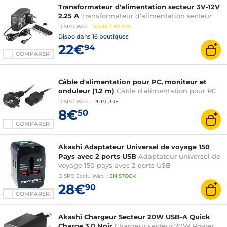
Transformateur d'alimentation secteur 3V-12V
2.25 A
Transformateur d'alimentation secteur
DISPO
Web
:
SOUS
7 JOURS
Dispo dans
16 boutiques
22€
94
COMPARER
Câble d'alimentation pour PC, moniteur et
onduleur (1.2 m)
Câble d'alimentation pour PC
DISPO
Web
:
RUPTURE
8€
50
COMPARER
Akashi Adaptateur Universel de voyage 150
Pays avec 2 ports USB
Adaptateur universel de
voyage 150 pays avec 2 ports USB
DISPO
Exclu Web
:
EN
STOCK
28€
90
COMPARER
Akashi Chargeur Secteur 20W USB-A Quick
Charge 3.0 Noir
Chargeur secteur 20W Power