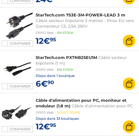
COMPARER
StarTech.com 753E-3M-POWER-LEAD 3 m
Câble secteur tripolaire 3 mètres - Prise EU vers
Connecteur C5, 2,5A 250V
DISPO
Web
:
EN
STOCK
12€
95
COMPARER
StarTech.com PXTNB2SEU1M
Câble secteur
bipolaire (1 m)
DISPO
Web
:
EN
STOCK
Dispo dans
1 boutique
6€
90
COMPARER
Câble d'alimentation pour PC, moniteur et
onduleur (1.8 m)
Câble d'alimentation pour PC
DISPO
Web
:
SOUS
7 JOURS
Dispo dans
33 boutiques
12€
95
COMPARER