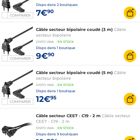
Dispo dans
2 boutiques
7€
90
COMPARER
Câble secteur bipolaire coudé (3 m)
Câble
secteur bipolaire
DISPO
Web
:
EN
STOCK
Dispo dans
1 boutique
9€
90
COMPARER
Câble secteur bipolaire coudé (5 m)
Câble
secteur bipolaire
DISPO
Web
:
EN
STOCK
Dispo dans
1 boutique
12€
95
COMPARER
Câble secteur CEE7 - C19 - 2 m
Câble secteur
CEE7 - C19 - 2 m
DISPO
Web
:
EN
STOCK
Dispo dans
9 boutiques