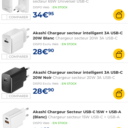
secteur 65W Universel USB-C
DISPO
Web
:
EN
STOCK
34€
95
COMPARER
Akashi Chargeur secteur intelligent 3A USB-C
20W Blanc
Chargeur secteur 20W 3A USB-C
DISPO
Exclu Web
:
EN
STOCK
28€
90
COMPARER
Akashi Chargeur secteur intelligent 3A USB-C
20W Noir
Chargeur secteur 20W 3A USB-C
DISPO
Exclu Web
:
EN
STOCK
28€
90
COMPARER
Akashi Chargeur Secteur USB-C 15W + USB-A
(Blanc)
Chargeur secteur 15W USB-C + USB-A
DISPO
Web
:
EN
STOCK