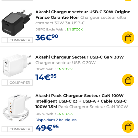
Akashi Chargeur secteur USB-C 30W Origine
France Garantie Noir
Chargeur secteur ultra
compact 30W 3A USB-C
DISPO
Exclu Web
:
EN
STOCK
36€
90
COMPARER
Akashi Chargeur Secteur USB-C GaN 30W
Chargeur secteur USB-C 30W
DISPO
Web
:
EN
STOCK
14€
95
COMPARER
Akashi Pack Chargeur Secteur GaN 100W
Intelligent USB-C x3 + USB-A + Cable USB-C
100W 1.5M
Pack Chargeur Secteur GaN 100W
Intelligent USB-C x3 + USB-A + Cable USB-C
DISPO
Web
:
EN
STOCK
100W 1.5M
Dispo dans
2 boutiques
49€
95
COMPARER