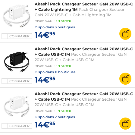
Akashi Pack Chargeur Secteur GaN 20W USB-C
+ Cable Lightning 1M
Pack Chargeur Secteur
GaN 20W USB-C + Cable Lightning 1M
DISPO
Web
:
EN
STOCK
Dispo dans
3 boutiques
14€
95
COMPARER
Akashi Pack Chargeur Secteur GaN 20W USB-C
+ Cable USB-C 1M
Pack Chargeur Secteur GaN
20W USB-C + Cable USB-C 1M
DISPO
Web
:
EN
STOCK
Dispo dans
11 boutiques
14€
95
COMPARER
Akashi Pack Chargeur Secteur GaN 20W USB-C
+ Cable USB-C 1M
Pack Chargeur Secteur GaN
20W USB-C + Cable USB-C 1M
DISPO
Web
:
EN
STOCK
Dispo dans
2 boutiques
14€
95
COMPARER