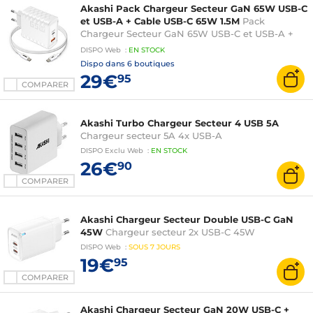
Akashi Pack Chargeur Secteur GaN 65W USB-C
et USB-A + Cable USB-C 65W 1.5M
Pack
Chargeur Secteur GaN 65W USB-C et USB-A +
Cable USB-C 65W 1.5M
DISPO
Web
:
EN
STOCK
Dispo dans
6 boutiques
29€
95
COMPARER
Akashi Turbo Chargeur Secteur 4 USB 5A
Chargeur secteur 5A 4x USB-A
DISPO
Exclu Web
:
EN
STOCK
26€
90
COMPARER
Akashi Chargeur Secteur Double USB-C GaN
45W
Chargeur secteur 2x USB-C 45W
DISPO
Web
:
SOUS
7 JOURS
19€
95
COMPARER
Akashi Chargeur Secteur GaN 20W USB-C +