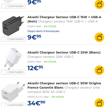
9€
95
COMPARER
Akashi Chargeur Secteur USB-C 15W + USB-A
(Noir)
Chargeur secteur 15W USB-C + USB-A
DISPO
Web
:
EN
STOCK
Dispo dans
5 boutiques
9€
95
COMPARER
Akashi Chargeur Secteur USB-C 25W (Blanc)
Chargeur secteur 25W USB-C
DISPO
Web
:
EN
STOCK
12€
95
COMPARER
Akashi Chargeur secteur USB-C 30W Origine
France Garantie Blanc
Chargeur secteur ultra
compact 30W 3A USB-C
DISPO
Exclu Web
:
EN
STOCK
34€
90
COMPARER