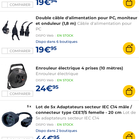
19€
94
COMPARER
Double câble d'alimentation pour PC, moniteur
et onduleur (1,8 m)
Câble d'alimentation pour
PC
DISPO
Web
:
EN
STOCK
Dispo dans
6 boutiques
19€
95
COMPARER
Enrouleur électrique 4 prises (10 mètres)
Enrouleur électrique
DISPO
Web
:
EN
STOCK
24€
95
COMPARER
Lot de 5x Adaptateurs secteur IEC C14 mâle /
connecteur type CEE7/5 femelle - 20 cm
Lot de
5x adaptateurs secteur IEC C14
DISPO
Web
:
EN
STOCK
Dispo dans
2 boutiques
44€
95