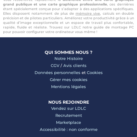
grand publique et une carte graphique professionnelle
, ces dernières
étant spécialement conçue pour s’adapter à des applications spécifiques.
Elles disposent notamment de plus de
mémoire vive
, calculs en double
précision et de pilotes particuliers. Améliorez votre productivité grâce à un
qualité d’image exceptionnelle et un espace de travail plus confortable,
rapide, fluide et réaliste. Trouvez sur LDLC notre guide de montage PC
pour pouvoir configurer votre ordinateur vous même !
QUI SOMMES NOUS ?
Notre Histoire
CGV
/
Avis clients
Données personnelles
et
Cookies
Gérer mes cookies
Mentions légales
NOUS REJOINDRE
Vendez sur LDLC
Recrutement
Marketplace
Accessibilité : non conforme