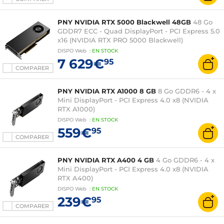
PNY NVIDIA RTX 5000 Blackwell 48GB
48 Go
GDDR7 ECC - Quad DisplayPort - PCI Express 5.0
x16 (NVIDIA RTX PRO 5000 Blackwell)
DISPO
Web
:
EN
STOCK
7 629€
95
COMPARER
PNY NVIDIA RTX A1000 8 GB
8 Go GDDR6 - 4 x
Mini DisplayPort - PCI Express 4.0 x8 (NVIDIA
RTX A1000)
DISPO
Web
:
EN
STOCK
559€
95
COMPARER
PNY NVIDIA RTX A400 4 GB
4 Go GDDR6 - 4 x
Mini DisplayPort - PCI Express 4.0 x8 (NVIDIA
RTX A400)
DISPO
Web
:
EN
STOCK
239€
95
COMPARER