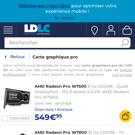
Téléchargez l'app LDLC
pour optimiser votre
expérience mobile !
FERMER
Retour
Carte graphique pro
Votre activité vous demande de trouver une
c
arte graphique pro de CAO
3D
ou DAO avec des performances optimisées pour ce type de
logiciel
professionnel
? Vous avez besoin d'une carte graphique multi-affichage
Lire la suite
adaptée à l'industrie financière ou une
carte graphique pro
pour le
montage vidéo 4K
? Votre travail d'imagerie médicale impose des
AMD Radeon Pro W7500
8 Go GDDR6 - Quad
résolutions exceptionnelles et des niveaux de gris très fins ? Accédez à un
DisplayPort - PCI-Express 4.0 x16 (AMD Radeon
flux de travail fluide grâce aux
cartes graphiques pro
optimisées pour
Pro W7500)
SolidWorks
, Adobe CS6, AutoCAD, CATIA, Siemens NX, PTC Creo et bien
d’autres ! Que vous optiez pour une
carte graphique professionnelle PNY
DISPO
Web
:
EN
STOCK
ou un
…
Dispo dans
1 boutique
549€
95
COMPARER
AMD Radeon Pro W7800
32 Go GDDR6 - Tri