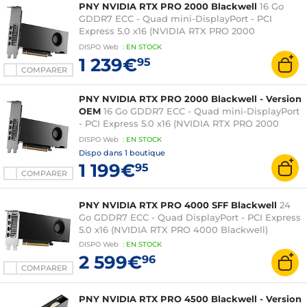
PNY NVIDIA RTX PRO 2000 Blackwell
16 Go
GDDR7 ECC - Quad mini-DisplayPort - PCI
Express 5.0 x16 (NVIDIA RTX PRO 2000
Blackwell)
DISPO
Web
:
EN
STOCK
1 239€
95
COMPARER
PNY NVIDIA RTX PRO 2000 Blackwell - Version
OEM
16 Go GDDR7 ECC - Quad mini-DisplayPort
- PCI Express 5.0 x16 (NVIDIA RTX PRO 2000
Blackwell)
DISPO
Web
:
EN
STOCK
Dispo dans
1 boutique
1 199€
95
COMPARER
PNY NVIDIA RTX PRO 4000 SFF Blackwell
24
Go GDDR7 ECC - Quad DisplayPort - PCI Express
5.0 x16 (NVIDIA RTX PRO 4000 Blackwell)
DISPO
Web
:
EN
STOCK
2 599€
96
COMPARER
PNY NVIDIA RTX PRO 4500 Blackwell - Version