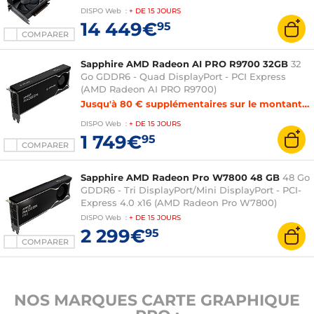
x16 (NVIDIA RTX PRO 6000 Blackwell)
DISPO
Web
:
+ DE
15 JOURS
14 449€
95
COMPARER
Sapphire AMD Radeon AI PRO R9700 32GB
32
Go GDDR6 - Quad DisplayPort - PCI Express
(AMD Radeon AI PRO R9700)
Jusqu'à 80 € supplémentaires sur le montant de reprise de votre carte graphique
DISPO
Web
:
+ DE
15 JOURS
1 749€
95
COMPARER
Sapphire AMD Radeon Pro W7800 48 GB
48 Go
GDDR6 - Tri DisplayPort/Mini DisplayPort - PCI-
Express 4.0 x16 (AMD Radeon Pro W7800)
DISPO
Web
:
+ DE
15 JOURS
2 299€
95
COMPARER
NOS MARQUES CARTE GRAPHIQUE