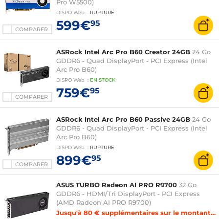
Pro W5500)
DISPO
Web
:
RUPTURE
599€
95
COMPARER
ASRock Intel Arc Pro B60 Creator 24GB
24 Go
GDDR6 - Quad DisplayPort - PCI Express (Intel
Arc Pro B60)
DISPO
Web
:
EN
STOCK
759€
95
COMPARER
ASRock Intel Arc Pro B60 Passive 24GB
24 Go
GDDR6 - Quad DisplayPort - PCI Express (Intel
Arc Pro B60)
DISPO
Web
:
RUPTURE
899€
95
COMPARER
ASUS TURBO Radeon AI PRO R9700
32 Go
GDDR6 - HDMI/Tri DisplayPort - PCI Express
(AMD Radeon AI PRO R9700)
Jusqu'à 80 € supplémentaires sur le montant de reprise de votre carte graphique