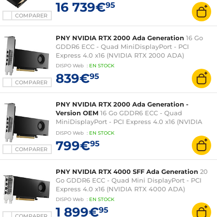
16 739€
95
COMPARER
PNY NVIDIA RTX 2000 Ada Generation
16 Go
GDDR6 ECC - Quad MiniDisplayPort - PCI
Express 4.0 x16 (NVIDIA RTX 2000 ADA)
DISPO
Web
:
EN
STOCK
839€
95
COMPARER
PNY NVIDIA RTX 2000 Ada Generation -
Version OEM
16 Go GDDR6 ECC - Quad
MiniDisplayPort - PCI Express 4.0 x16 (NVIDIA
RTX 2000 ADA)
DISPO
Web
:
EN
STOCK
799€
95
COMPARER
PNY NVIDIA RTX 4000 SFF Ada Generation
20
Go GDDR6 ECC - Quad Mini DisplayPort - PCI
Express 4.0 x16 (NVIDIA RTX 4000 ADA)
DISPO
Web
:
EN
STOCK
1 899€
95
COMPARER