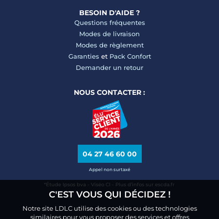
BESOIN D'AIDE ?
Questions fréquentes
Modes de livraison
Modes de règlement
Garanties
et
Pack Confort
Demander un retour
NOUS CONTACTER :
04 27 46 60 00
Appel non surtaxé
*Étude Ipsos bva - Viséo CI - Plus d’infos sur escda.fr
C'EST VOUS QUI DÉCIDEZ !
Notre site LDLC utilise des cookies ou des technologies
similaires pour vous proposer des services et offres