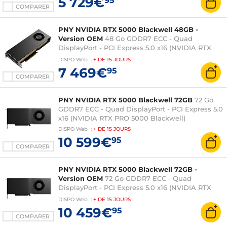
5 729€
95
COMPARER
PNY NVIDIA RTX 5000 Blackwell 48GB -
Version OEM
48 Go GDDR7 ECC - Quad
DisplayPort - PCI Express 5.0 x16 (NVIDIA RTX
PRO 5000 Blackwell)
DISPO
Web
:
+ DE
15 JOURS
7 469€
95
COMPARER
PNY NVIDIA RTX 5000 Blackwell 72GB
72 Go
GDDR7 ECC - Quad DisplayPort - PCI Express 5.0
x16 (NVIDIA RTX PRO 5000 Blackwell)
DISPO
Web
:
+ DE
15 JOURS
10 599€
95
COMPARER
PNY NVIDIA RTX 5000 Blackwell 72GB -
Version OEM
72 Go GDDR7 ECC - Quad
DisplayPort - PCI Express 5.0 x16 (NVIDIA RTX
PRO 5000 Blackwell)
DISPO
Web
:
+ DE
15 JOURS
10 459€
95
COMPARER