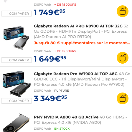
DISPO
Web
:
+ DE
15 JOURS
1 749€
95
COMPARER
Gigabyte Radeon AI PRO R9700 AI TOP 32G
32
Go GDDR6 - HDMI/Tri DisplayPort - PCI Express
(AMD Radeon AI PRO R9700)
Jusqu'à 80 € supplémentaires sur le montant de reprise de votre carte graphique
DISPO
Web
:
+ DE
15 JOURS
1 649€
95
COMPARER
Gigabyte Radeon Pro W7900 AI TOP 48G
48 Go
GDDR6 ECC - Tri DisplayPort/Mini DisplayPort -
PCI-Express 4.0 x16 (AMD Radeon Pro W7900)
DISPO
Web
:
RUPTURE
3 349€
95
COMPARER
PNY NVIDIA A800 40 GB Active
40 Go HBM2 -
PCI Express 4.0 x16 (NVIDIA A800)
DISPO
Web
:
EN
STOCK