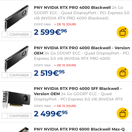
PNY NVIDIA RTX PRO 4000 Blackwell
24 Go
GDDR7 ECC - Quad DisplayPort - PCI Express 5.0
x16 (NVIDIA RTX PRO 4000 Blackwell)
DISPO
Web
:
+ DE
15 JOURS
2 599€
96
COMPARER
PNY NVIDIA RTX PRO 4000 Blackwell - Version
OEM
24 Go GDDR7 ECC - Quad DisplayPort - PCI
Express 5.0 x16 (NVIDIA RTX PRO 4000
Blackwell)
DISPO
Web
:
+ DE
15 JOURS
2 519€
95
COMPARER
PNY NVIDIA RTX PRO 4000 SFF Blackwell -
Version OEM
24 Go GDDR7 ECC - Quad
DisplayPort - PCI Express 5.0 x16 (NVIDIA RTX
PRO 4000 Blackwell)
DISPO
Web
:
+ DE
15 JOURS
2 499€
95
COMPARER
PNY NVIDIA RTX PRO 6000 Blackwell Max-Q