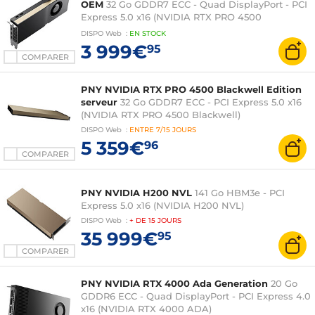
OEM
32 Go GDDR7 ECC - Quad DisplayPort - PCI
Express 5.0 x16 (NVIDIA RTX PRO 4500
Blackwell)
DISPO
Web
:
EN
STOCK
3 999€
95
COMPARER
PNY NVIDIA RTX PRO 4500 Blackwell Edition
serveur
32 Go GDDR7 ECC - PCI Express 5.0 x16
(NVIDIA RTX PRO 4500 Blackwell)
DISPO
Web
:
ENTRE
7/15 JOURS
5 359€
96
COMPARER
PNY NVIDIA H200 NVL
141 Go HBM3e - PCI
Express 5.0 x16 (NVIDIA H200 NVL)
DISPO
Web
:
+ DE
15 JOURS
35 999€
95
COMPARER
PNY NVIDIA RTX 4000 Ada Generation
20 Go
GDDR6 ECC - Quad DisplayPort - PCI Express 4.0
x16 (NVIDIA RTX 4000 ADA)