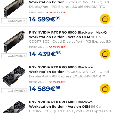
Workstation Edition
96 Go GDDR7 ECC - Quad
DisplayPort - PCI Express 5.0 x16 (NVIDIA RTX
PRO 6000 Blackwell)
DISPO
Web
:
+ DE
15 JOURS
14 599€
95
COMPARER
PNY NVIDIA RTX PRO 6000 Blackwell Max-Q
Workstation Edition - Version OEM
96 Go
GDDR7 ECC - Quad DisplayPort - PCI Express 5.0
x16 (NVIDIA RTX PRO 6000 Blackwell)
DISPO
Web
:
+ DE
15 JOURS
14 439€
95
COMPARER
PNY NVIDIA RTX PRO 6000 Blackwell
Workstation Edition
96 Go GDDR7 ECC - Quad
DisplayPort - PCI Express 5.0 x16 (NVIDIA RTX
PRO 6000 Blackwell)
DISPO
Web
:
+ DE
15 JOURS
14 589€
95
COMPARER
PNY NVIDIA RTX PRO 6000 Blackwell
Workstation Edition - Version OEM
96 Go
GDDR7 ECC - Quad DisplayPort - PCI Express 5.0