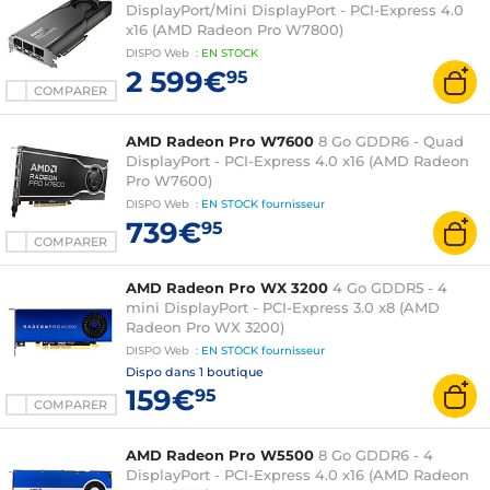
DisplayPort/Mini DisplayPort - PCI-Express 4.0
x16 (AMD Radeon Pro W7800)
DISPO
Web
:
EN
STOCK
2 599€
95
COMPARER
AMD Radeon Pro W7600
8 Go GDDR6 - Quad
DisplayPort - PCI-Express 4.0 x16 (AMD Radeon
Pro W7600)
DISPO
Web
:
EN STOCK
fournisseur
739€
95
COMPARER
AMD Radeon Pro WX 3200
4 Go GDDR5 - 4
mini DisplayPort - PCI-Express 3.0 x8 (AMD
Radeon Pro WX 3200)
DISPO
Web
:
EN STOCK
fournisseur
Dispo dans
1 boutique
159€
95
COMPARER
AMD Radeon Pro W5500
8 Go GDDR6 - 4
DisplayPort - PCI-Express 4.0 x16 (AMD Radeon