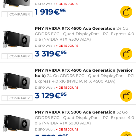
DISPO
Web
:
+ DE
15 JOURS
1 919€
95
COMPARER
PNY NVIDIA RTX 4500 Ada Generation
24 Go
GDDR6 ECC - Quad DisplayPort - PCI Express 4.0
x16 (NVIDIA RTX 4500 ADA)
DISPO
Web
:
+ DE
15 JOURS
3 319€
95
COMPARER
PNY NVIDIA RTX 4500 Ada Generation (version
bulk)
24 Go GDDR6 ECC - Quad DisplayPort - PCI
Express 4.0 x16 (NVIDIA RTX 4500 ADA)
DISPO
Web
:
+ DE
15 JOURS
3 129€
95
COMPARER
PNY NVIDIA RTX 5000 Ada Generation
32 Go
GDDR6 ECC - Quad DisplayPort - PCI Express 4.0
x16 (NVIDIA RTX 5000 ADA)
DISPO
Web
:
+ DE
15 JOURS