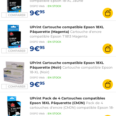
compatible Epson 18-XL Jaune
DISPO
Web
:
EN
STOCK
9€
95
COMPARER
UPrint Cartouche compatible Epson 18XL
Pâquerette (Magenta)
Cartouche d'encre
compatible Epson T1813 Magenta
DISPO
Web
:
EN
STOCK
9€
95
COMPARER
UPrint Cartouche compatible Epson 18XL
Pâquerette (Noir)
Cartouche compatible Epson
18-XL (Noir)
DISPO
Web
:
EN
STOCK
9€
95
COMPARER
UPrint Pack de 4 Cartouches compatibles
Epson 18XL Pâquerette (CMJN)
Pack de 4
cartouches d'encre (CMJN) compatible Epson 18-
XL
DISPO
Web
:
EN
STOCK