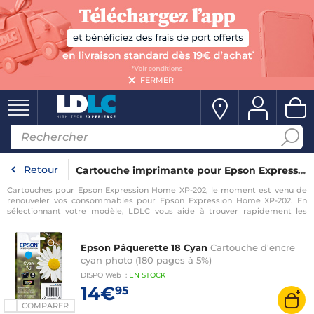
FERMER
Retour
Cartouche imprimante pour Epson Expression Home XP-202
Cartouches pour Epson Expression Home XP-202, le moment est venu de
renouveler vos consommables pour Epson Expression Home XP-202. En
sélectionnant votre modèle, LDLC vous aide à trouver rapidement les
consommables compatibles avec votre imprimante pour Epson
Expression Home XP-202.
Epson Pâquerette 18 Cyan
Cartouche d'encre
cyan photo (180 pages à 5%)
DISPO
Web
:
EN
STOCK
14€
95
COMPARER