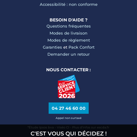
Accessibilité : non conforme
BESOIN D'AIDE ?
Questions fréquentes
Modes de livraison
Modes de règlement
Garanties
et
Pack Confort
Demander un retour
NOUS CONTACTER :
04 27 46 60 00
Appel non surtaxé
*Étude Ipsos bva - Viséo CI - Plus d’infos sur escda.fr
C'EST VOUS QUI DÉCIDEZ !