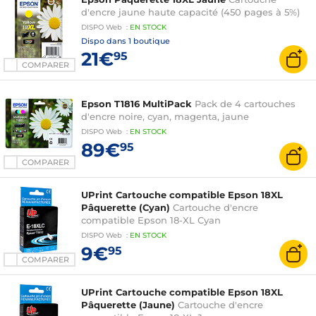
d'encre jaune haute capacité (450 pages à 5%)
DISPO
Web
:
EN
STOCK
Dispo dans
1 boutique
21€
95
COMPARER
Epson T1816 MultiPack
Pack de 4 cartouches
d'encre noire, cyan, magenta, jaune
DISPO
Web
:
EN
STOCK
89€
95
COMPARER
UPrint Cartouche compatible Epson 18XL
Pâquerette (Cyan)
Cartouche d'encre
compatible Epson 18-XL Cyan
DISPO
Web
:
EN
STOCK
9€
95
COMPARER
UPrint Cartouche compatible Epson 18XL
Pâquerette (Jaune)
Cartouche d'encre