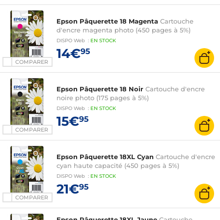
Epson Pâquerette 18 Magenta
Cartouche
d'encre magenta photo (450 pages à 5%)
DISPO
Web
:
EN
STOCK
14€
95
COMPARER
Epson Pâquerette 18 Noir
Cartouche d'encre
noire photo (175 pages à 5%)
DISPO
Web
:
EN
STOCK
15€
95
COMPARER
Epson Pâquerette 18XL Cyan
Cartouche d'encre
cyan haute capacité (450 pages à 5%)
DISPO
Web
:
EN
STOCK
21€
95
COMPARER
Epson Pâquerette 18XL Jaune
Cartouche