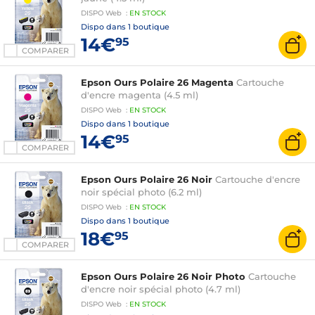
DISPO
Web
:
EN
STOCK
Dispo dans
1 boutique
14€
95
COMPARER
Epson Ours Polaire 26 Magenta
Cartouche
d'encre magenta (4.5 ml)
DISPO
Web
:
EN
STOCK
Dispo dans
1 boutique
14€
95
COMPARER
Epson Ours Polaire 26 Noir
Cartouche d'encre
noir spécial photo (6.2 ml)
DISPO
Web
:
EN
STOCK
Dispo dans
1 boutique
18€
95
COMPARER
Epson Ours Polaire 26 Noir Photo
Cartouche
d'encre noir spécial photo (4.7 ml)
DISPO
Web
:
EN
STOCK