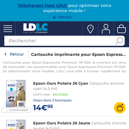
Téléchargez l'app LDLC
pour optimiser votre
expérience mobile !
FERMER
Retour
Cartouche imprimante pour Epson Expression Premium XP-600
Cartouches pour Epson Expression Premium XP-600, le moment est venu
de renouveler vos consommables pour Epson Expression Premium XP-600.
En sélectionnant votre modèle, LDLC vous aide à trouver rapidement les
consommables compatibles avec votre imprimante pour Epson
Expression Premium XP-600.
Epson Ours Polaire 26 Cyan
Cartouche d'encre
cyan (4.5 ml)
DISPO
Web
:
EN
STOCK
Dispo dans
2 boutiques
14€
95
COMPARER
Epson Ours Polaire 26 Jaune
Cartouche d'encre
jaune (4.5 ml)