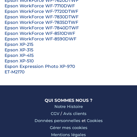
Epson WorkForce WF-7620DTWF
Epson WorkForce WF-7710DWF
Epson WorkForce WF-7720DTWF
Epson WorkForce WF-7830DTWF
Epson WorkForce WF-7835DTWF
Epson WorkForce WF-7840DTWF
Epson WorkForce WF-8510DWF
Epson WorkForce WF-8590DWF
Epson XP-215
Epson XP-315
Epson XP-415
Epson XP-510
Espon Expression Photo XP-970
ET-M2170
QUI SOMMES NOUS ?
Notre Histoire
CGV
/
Avis clients
Données personnelles
et
Cookies
Gérer mes cookies
Mentions légales