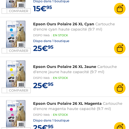
Dispo dans
1 boutique
15€
95
COMPARER
Epson Ours Polaire 26 XL Cyan
Cartouche
d'encre cyan haute capacité (9.7 ml)
DISPO
Web
:
EN
STOCK
Dispo dans
1 boutique
25€
95
COMPARER
Epson Ours Polaire 26 XL Jaune
Cartouche
d'encre jaune haute capacité (9.7 ml)
DISPO
Web
:
EN
STOCK
25€
95
COMPARER
Epson Ours Polaire 26 XL Magenta
Cartouche
d'encre magenta haute capacité (9.7 ml)
DISPO
Web
:
EN
STOCK
Dispo dans
1 boutique
25€
95