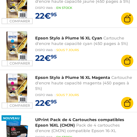
d'encre haute capacité jaune (450 pages à 5%)
DISPO
Web
:
EN
STOCK
22€
95
COMPARER
Epson Stylo à Plume 16 XL Cyan
Cartouche
d'encre haute capacité cyan (450 pages à 5%)
DISPO
Web
:
SOUS
7 JOURS
22€
95
COMPARER
Epson Stylo à Plume 16 XL Magenta
Cartouche
d'encre haute capacité magenta (450 pages à
5%)
DISPO
Web
:
SOUS
7 JOURS
22€
95
COMPARER
NOUVEAU
UPrint Pack de 4 Cartouches compatibles
Epson 16XL (CMJN)
Pack de 4 cartouches
d'encre (CMJN) compatible Epson 16-XL