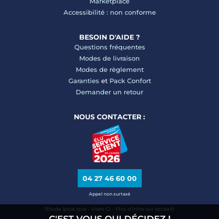
Marketplace
Accessibilité : non conforme
BESOIN D'AIDE ?
Questions fréquentes
Modes de livraison
Modes de règlement
Garanties
et
Pack Confort
Demander un retour
NOUS CONTACTER :
04 27 46 60 00
Appel non surtaxé
*Étude Ipsos bva - Viséo CI - Plus d’infos sur escda.fr