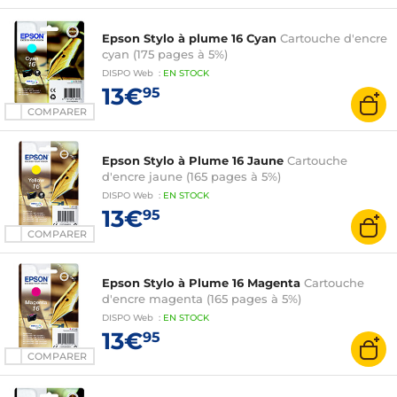
2650DWF, WF2660DWF, WF-2750DWF, WF-
2760DWF
Epson Stylo à plume 16 Cyan
Cartouche d'encre
cyan (175 pages à 5%)
DISPO
Web
:
EN
STOCK
13€
95
COMPARER
Epson Stylo à Plume 16 Jaune
Cartouche
d'encre jaune (165 pages à 5%)
DISPO
Web
:
EN
STOCK
13€
95
COMPARER
Epson Stylo à Plume 16 Magenta
Cartouche
d'encre magenta (165 pages à 5%)
DISPO
Web
:
EN
STOCK
13€
95
COMPARER