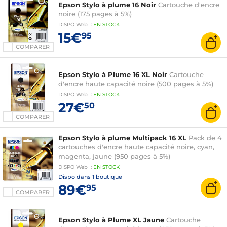
Epson Stylo à plume 16 Noir
Cartouche d'encre
noire (175 pages à 5%)
DISPO
Web
:
EN
STOCK
15€
95
COMPARER
Epson Stylo à Plume 16 XL Noir
Cartouche
d'encre haute capacité noire (500 pages à 5%)
DISPO
Web
:
EN
STOCK
27€
50
COMPARER
Epson Stylo à plume Multipack 16 XL
Pack de 4
cartouches d'encre haute capacité noire, cyan,
magenta, jaune (950 pages à 5%)
DISPO
Web
:
EN
STOCK
Dispo dans
1 boutique
89€
95
COMPARER
Epson Stylo à Plume XL Jaune
Cartouche