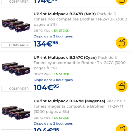
174€
COMPARER
UPrint Multipack B.247B (Noir)
Pack de 3
Toners noir compatible Brother TN-247BK (3000
pages à 5%)
DISPO
Web
:
EN
STOCK
Dispo dans
2 boutiques
134€
95
COMPARER
UPrint Multipack B.247C (Cyan)
Pack de 3
Toners cyan compatible Brother TN-247C (3000
pages à 5%)
DISPO
Web
:
EN
STOCK
Dispo dans
3 boutiques
104€
95
COMPARER
UPrint Multipack B.247M (Magenta)
Pack de 3
Toners magenta compatible Brother TN-247M
(3000 pages à 5%)
DISPO
Web
:
EN
STOCK
Dispo dans
2 boutiques
104€
95