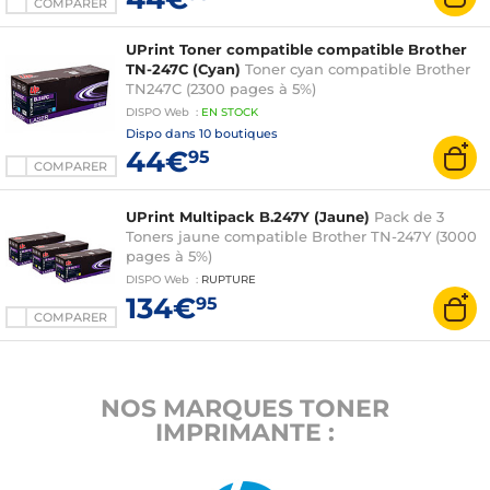
COMPARER
UPrint Toner compatible compatible Brother
TN-247C (Cyan)
Toner cyan compatible Brother
TN247C (2300 pages à 5%)
DISPO
Web
:
EN
STOCK
Dispo dans
10 boutiques
44€
95
COMPARER
UPrint Multipack B.247Y (Jaune)
Pack de 3
Toners jaune compatible Brother TN-247Y (3000
pages à 5%)
DISPO
Web
:
RUPTURE
134€
95
COMPARER
NOS MARQUES TONER
IMPRIMANTE :