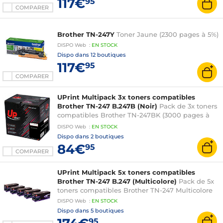
117€
95
COMPARER
Brother TN-247Y
Toner Jaune (2300 pages à 5%)
DISPO
Web
:
EN
STOCK
Dispo dans
12 boutiques
117€
95
COMPARER
UPrint Multipack 3x toners compatibles
Brother TN-247 B.247B (Noir)
Pack de 3x toners
compatibles Brother TN-247BK (3000 pages à
5%) Noir
DISPO
Web
:
EN
STOCK
Dispo dans
2 boutiques
84€
95
COMPARER
UPrint Multipack 5x toners compatibles
Brother TN-247 B.247 (Multicolore)
Pack de 5x
toners compatibles Brother TN-247 Multicolore
DISPO
Web
:
EN
STOCK
Dispo dans
5 boutiques
95