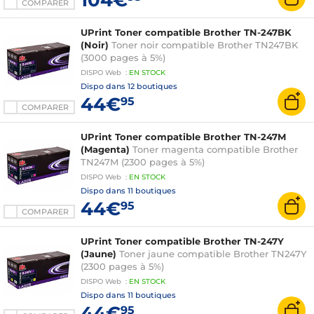
COMPARER
UPrint Toner compatible Brother TN-247BK
(Noir)
Toner noir compatible Brother TN247BK
(3000 pages à 5%)
DISPO
Web
:
EN
STOCK
Dispo dans
12 boutiques
44€
95
COMPARER
UPrint Toner compatible Brother TN-247M
(Magenta)
Toner magenta compatible Brother
TN247M (2300 pages à 5%)
DISPO
Web
:
EN
STOCK
Dispo dans
11 boutiques
44€
95
COMPARER
UPrint Toner compatible Brother TN-247Y
(Jaune)
Toner jaune compatible Brother TN247Y
(2300 pages à 5%)
DISPO
Web
:
EN
STOCK
Dispo dans
11 boutiques
44€
95