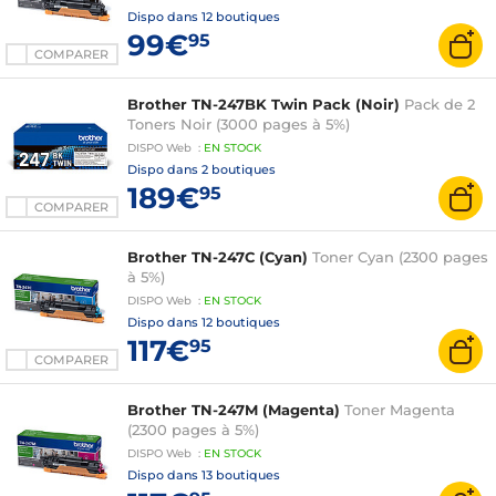
Dispo dans
12 boutiques
99€
95
COMPARER
Brother TN-247BK Twin Pack (Noir)
Pack de 2
Toners Noir (3000 pages à 5%)
DISPO
Web
:
EN
STOCK
Dispo dans
2 boutiques
189€
95
COMPARER
Brother TN-247C (Cyan)
Toner Cyan (2300 pages
à 5%)
DISPO
Web
:
EN
STOCK
Dispo dans
12 boutiques
117€
95
COMPARER
Brother TN-247M (Magenta)
Toner Magenta
(2300 pages à 5%)
DISPO
Web
:
EN
STOCK
Dispo dans
13 boutiques