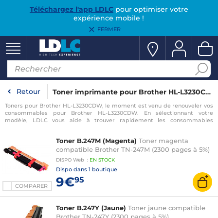
Téléchargez l'app LDLC
pour optimiser votre
expérience mobile !
FERMER
Retour
Toner imprimante pour Brother HL-L3230CDW
Toners pour Brother HL-L3230CDW, le moment est venu de renouveler vos
consommables pour Brother HL-L3230CDW. En sélectionnant votre
modèle, LDLC vous aide à trouver rapidement les consommables
compatibles avec votre imprimante pour Brother HL-L3230CDW.
Toner B.247M (Magenta)
Toner magenta
compatible Brother TN-247M (2300 pages à 5%)
DISPO
Web
:
EN
STOCK
Dispo dans
1 boutique
9€
95
COMPARER
Toner B.247Y (Jaune)
Toner jaune compatible
Brother TN-247Y (2300 pages à 5%)