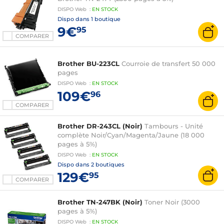
DISPO
Web
:
EN
STOCK
Dispo dans
1 boutique
9€
95
COMPARER
Brother BU-223CL
Courroie de transfert 50 000
pages
DISPO
Web
:
EN
STOCK
109€
96
COMPARER
Brother DR-243CL (Noir)
Tambours - Unité
complète Noir/Cyan/Magenta/Jaune (18 000
pages à 5%)
DISPO
Web
:
EN
STOCK
Dispo dans
2 boutiques
129€
95
COMPARER
Brother TN-247BK (Noir)
Toner Noir (3000
pages à 5%)
DISPO
Web
:
EN
STOCK