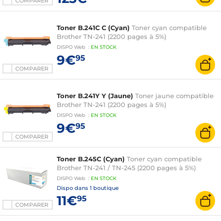
COMPARER
Toner B.241C C (Cyan)
Toner cyan compatible
Brother TN-241 (2200 pages à 5%)
DISPO
Web
:
EN
STOCK
9€
95
COMPARER
Toner B.241Y Y (Jaune)
Toner jaune compatible
Brother TN-241 (2200 pages à 5%)
DISPO
Web
:
EN
STOCK
9€
95
COMPARER
Toner B.245C (Cyan)
Toner cyan compatible
Brother TN-241 / TN-245 (2200 pages à 5%)
DISPO
Web
:
EN
STOCK
Dispo dans
1 boutique
11€
95
COMPARER