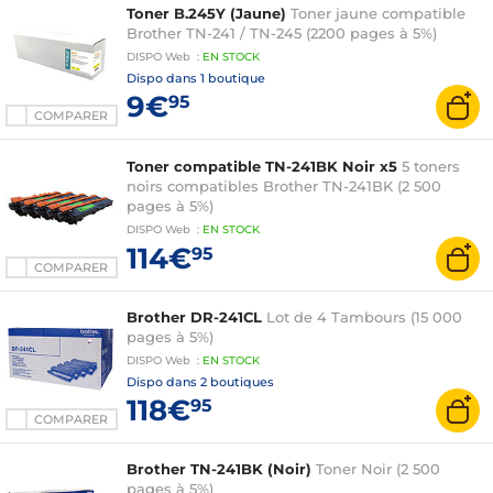
Toner B.245Y (Jaune)
Toner jaune compatible
Brother TN-241 / TN-245 (2200 pages à 5%)
DISPO
Web
:
EN
STOCK
Dispo dans
1 boutique
9€
95
COMPARER
Toner compatible TN-241BK Noir x5
5 toners
noirs compatibles Brother TN-241BK (2 500
pages à 5%)
DISPO
Web
:
EN
STOCK
114€
95
COMPARER
Brother DR-241CL
Lot de 4 Tambours (15 000
pages à 5%)
DISPO
Web
:
EN
STOCK
Dispo dans
2 boutiques
118€
95
COMPARER
Brother TN-241BK (Noir)
Toner Noir (2 500
pages à 5%)