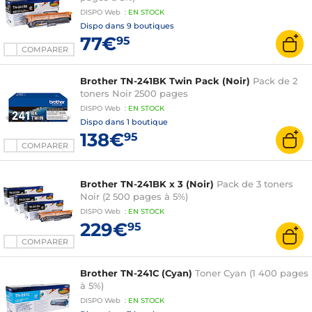
DISPO
Web
:
EN
STOCK
Dispo dans
9 boutiques
77€
95
COMPARER
Brother TN-241BK Twin Pack (Noir)
Pack de 2
toners Noir 2500 pages
DISPO
Web
:
EN
STOCK
Dispo dans
1 boutique
138€
95
COMPARER
Brother TN-241BK x 3 (Noir)
Pack de 3 toners
Noir (2 500 pages à 5%)
DISPO
Web
:
EN
STOCK
229€
95
COMPARER
Brother TN-241C (Cyan)
Toner Cyan (1 400 pages
à 5%)
DISPO
Web
:
EN
STOCK