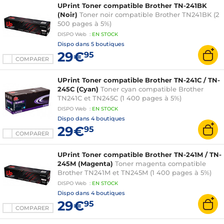
UPrint Toner compatible Brother TN-241BK
(Noir)
Toner noir compatible Brother TN241BK (2
500 pages à 5%)
DISPO
Web
:
EN
STOCK
Dispo dans
5 boutiques
29€
95
COMPARER
UPrint Toner compatible Brother TN-241C / TN-
245C (Cyan)
Toner cyan compatible Brother
TN241C et TN245C (1 400 pages à 5%)
DISPO
Web
:
EN
STOCK
Dispo dans
4 boutiques
29€
95
COMPARER
UPrint Toner compatible Brother TN-241M / TN-
245M (Magenta)
Toner magenta compatible
Brother TN241M et TN245M (1 400 pages à 5%)
DISPO
Web
:
EN
STOCK
Dispo dans
4 boutiques
29€
95
COMPARER