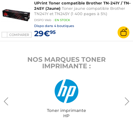
UPrint Toner compatible Brother TN-241Y / TN-
245Y (Jaune)
Toner jaune compatible Brother
TN241Y et TN245Y (1 400 pages à 5%)
DISPO
Web
:
EN
STOCK
Dispo dans
4 boutiques
29€
95
COMPARER
NOS MARQUES TONER
IMPRIMANTE :
Toner imprimante
HP