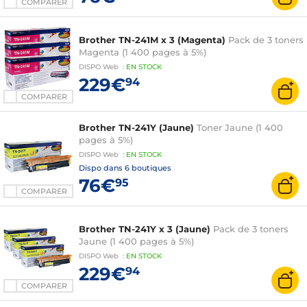
COMPARER
Brother TN-241M x 3 (Magenta)
Pack de 3 toners
Magenta (1 400 pages à 5%)
DISPO
Web
:
EN
STOCK
229€
94
COMPARER
Brother TN-241Y (Jaune)
Toner Jaune (1 400
pages à 5%)
DISPO
Web
:
EN
STOCK
Dispo dans
6 boutiques
76€
95
COMPARER
Brother TN-241Y x 3 (Jaune)
Pack de 3 toners
Jaune (1 400 pages à 5%)
DISPO
Web
:
EN
STOCK
229€
94
COMPARER