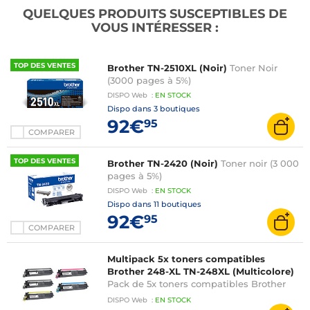
QUELQUES PRODUITS SUSCEPTIBLES DE
VOUS INTÉRESSER :
TOP DES VENTES
Brother TN-2510XL (Noir)
Toner Noir
(3000 pages à 5%)
DISPO
Web
:
EN
STOCK
Dispo dans
3 boutiques
92€
95
COMPARER
TOP DES VENTES
Brother TN-2420 (Noir)
Toner noir (3 000
pages à 5%)
DISPO
Web
:
EN
STOCK
Dispo dans
11 boutiques
92€
95
COMPARER
Multipack 5x toners compatibles
Brother 248-XL TN-248XL (Multicolore)
Pack de 5x toners compatibles Brother
TN-248XL (2x 3000 + 3 x 2300 pages à 5%)
DISPO
Web
:
EN
STOCK
Multicolore