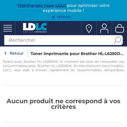
Téléchargez l'app LDLC
pour optimiser votre
expérience mobile !
FERMER
Retour
Toner imprimante pour Brother HL-L6250DW
Toners pour Brother HL-L6250DW, le moment est venu de renouveler vos
consommables pour Brother HL-L6250DW. En sélectionnant votre modèle,
LDLC vous aide à trouver rapidement les consommables compatibles
avec votre imprimante pour Brother HL-L6250DW.
Aucun produit ne correspond à vos
critères