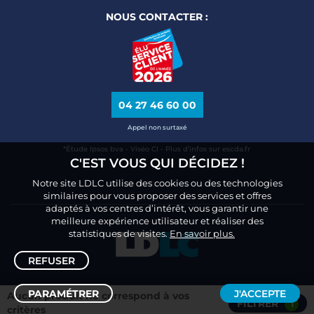
NOUS CONTACTER :
04 27 46 60 00
Appel non surtaxé
*Étude Ipsos bva - Viséo CI - Plus d’infos sur escda.fr
C'EST VOUS QUI DÉCIDEZ !
Notre site LDLC utilise des cookies ou des technologies
similaires pour vous proposer des services et offres
adaptés à vos centres d’intérêt, vous garantir une
meilleure expérience utilisateur et réaliser des
statistiques de visites.
En savoir plus.
REFUSER
PARAMÉTRER
J'ACCEPTE
Aucun produit ne correspond à vos
FILTRER
1
Trier /
Filtrer
critères