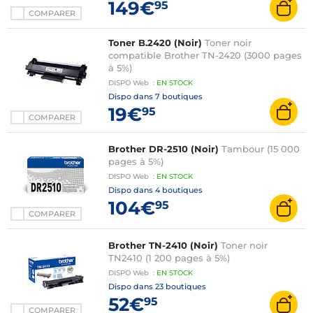
149€
95
COMPARER
Toner B.2420 (Noir)
Toner noir
compatible Brother TN-2420 (3000 pages
à 5%)
DISPO
Web
:
EN
STOCK
Dispo dans
7 boutiques
19€
95
COMPARER
Brother DR-2510 (Noir)
Tambour (15 000
pages à 5%)
DISPO
Web
:
EN
STOCK
Dispo dans
4 boutiques
104€
95
COMPARER
Brother TN-2410 (Noir)
Toner noir
TN2410 (1 200 pages à 5%)
DISPO
Web
:
EN
STOCK
Dispo dans
23 boutiques
52€
95
COMPARER