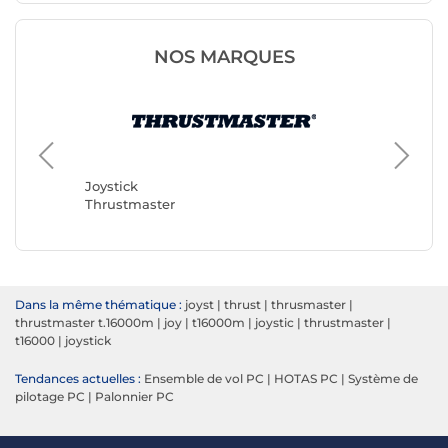
NOS MARQUES
Joystick
Moza Ra
Joystick
Thrustmaster
Dans la même thématique :
joyst
|
thrust
|
thrusmaster
|
thrustmaster t.16000m
|
joy
|
t16000m
|
joystic
|
thrustmaster
|
t16000
|
joystick
Tendances actuelles :
Ensemble de vol PC
|
HOTAS PC
|
Système de
pilotage PC
|
Palonnier PC