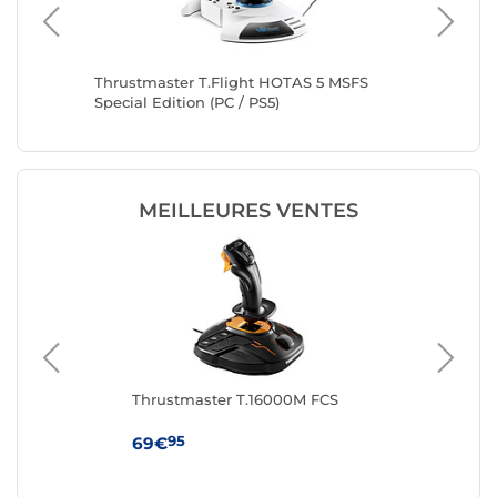
 TPR
Thrustmaster T.Flight HOTAS 5 MSFS
Thrustm
Special Edition (PC / PS5)
MEILLEURES VENTES
r
Thrustmaster T.16000M FCS
Thr
On
95
69€
99