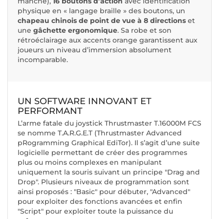
manche),
16 boutons d’action
avec identification
physique en « langage braille » des boutons, un
chapeau chinois de point de vue à 8 directions
et
une
gâchette ergonomique
. Sa robe et son
rétroéclairage aux accents orange garantissent aux
joueurs un niveau d’immersion absolument
incomparable.
UN SOFTWARE INNOVANT ET
PERFORMANT
L’arme fatale du joystick Thrustmaster T.16000M FCS
se nomme T.A.R.G.E.T (
Thrustmaster Advanced
pRogramming Graphical EdiTor
). Il s’agit d’une suite
logicielle permettant de créer des programmes
plus ou moins complexes en manipulant
uniquement la souris suivant un principe "Drag and
Drop". Plusieurs niveaux de programmation sont
ainsi proposés : "Basic" pour débuter, "Advanced"
pour exploiter des fonctions avancées et enfin
"Script" pour exploiter toute la puissance du