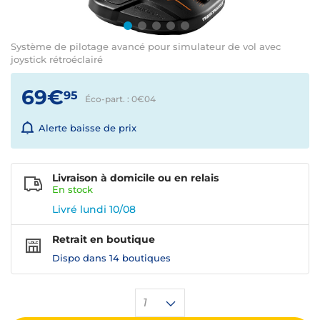
Système de pilotage avancé pour simulateur de vol avec
joystick rétroéclairé
69€
95
Éco-part. : 0€
04
Alerte baisse de prix
Livraison à domicile ou en relais
En
stock
Livré lundi 10/08
Retrait en boutique
Dispo dans
14 boutiques
1