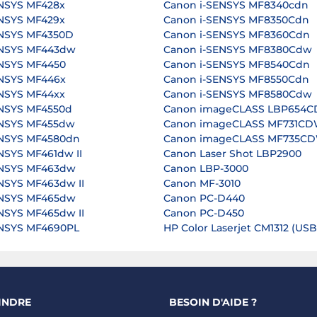
NSYS MF428x
Canon i-SENSYS MF8340cdn
NSYS MF429x
Canon i-SENSYS MF8350Cdn
ENSYS MF4350D
Canon i-SENSYS MF8360Cdn
ENSYS MF443dw
Canon i-SENSYS MF8380Cdw
ENSYS MF4450
Canon i-SENSYS MF8540Cdn
ENSYS MF446x
Canon i-SENSYS MF8550Cdn
NSYS MF44xx
Canon i-SENSYS MF8580Cdw
ENSYS MF4550d
Canon imageCLASS LBP654
ENSYS MF455dw
Canon imageCLASS MF731C
ENSYS MF4580dn
Canon imageCLASS MF735C
NSYS MF461dw II
Canon Laser Shot LBP2900
ENSYS MF463dw
Canon LBP-3000
NSYS MF463dw II
Canon MF-3010
ENSYS MF465dw
Canon PC-D440
NSYS MF465dw II
Canon PC-D450
ENSYS MF4690PL
HP Color Laserjet CM1312 (USB
INDRE
BESOIN D'AIDE ?