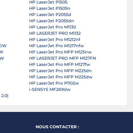
HP LaserJet P1505
HP LaserJet P1505n
HP LaserJet P2055d
HP LaserJet P2055dn
HP LaserJet Pro M1130
HP LASERJET PRO M1132
HP LaserJet Pro M1212nf
CDW
HP LaserJet Pro M1217nfw
DW
HP LaserJet Pro MFP M125nw
DW
HP LASERJET PRO MFP M127FN
HP LaserJet Pro MFP M127fw
HP LaserJet Pro MFP M225dn
HP LaserJet Pro MFP M225dw
HP LaserJet Pro P1102w
i-SENSYS MF269dw
 2.0)
NOUS CONTACTER :