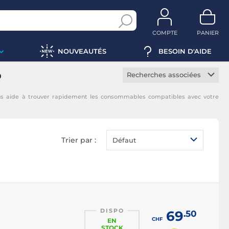
COMPTE
PANIER
NOUVEAUTÉS
BESOIN D'AIDE
Recherches associées
0
Toner constructeur
us aide à trouver rapidement les consommables compatibles avec votre
Toner noir
Toner magenta
Toner jaune
Trier par :
Défaut
Toner cyan
DISPO
69
.50
CHF
EN
STOCK