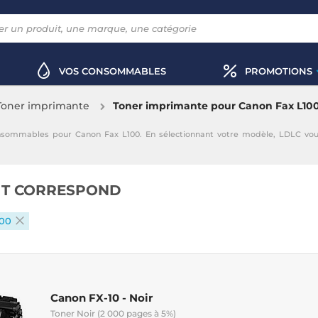
VOS CONSOMMABLES
PROMOTIONS
Toner imprimante
Toner imprimante pour Canon Fax L10
nsommables pour Canon Fax L100. En sélectionnant votre modèle, LDLC vo
IT CORRESPOND
100
Canon FX-10 - Noir
Toner Noir (2 000 pages à 5%)