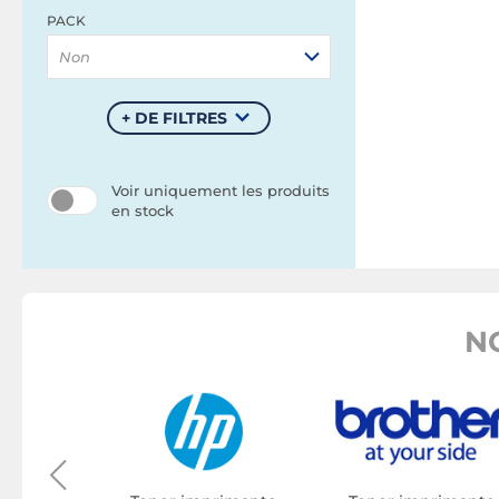
PACK
Non
+ DE FILTRES
Voir uniquement les produits
en stock
N
rimante
on