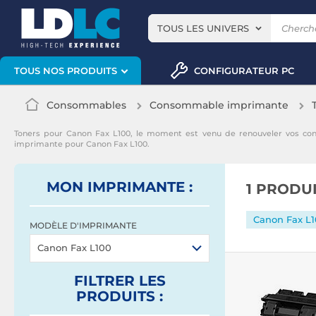
TOUS LES UNIVERS
CONFIGURATEUR PC
TOUS NOS PRODUITS
Consommables
Consommable imprimante
Toners pour Canon Fax L100, le moment est venu de renouveler vos co
imprimante pour Canon Fax L100.
MON IMPRIMANTE :
1 PRODU
Canon Fax L
MODÈLE D'IMPRIMANTE
Canon Fax L100
FILTRER
LES
PRODUITS
: