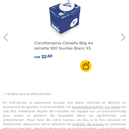
Clairefontaine Clairalfa 80g A4
ramette 500 feuilles Blanc X5
.50
32
CHF
… rendez-vous professionnels.
En entreprise, la papeterie occupe une place centrale et devient un
accessoire de gestion incontournable. Un
paperboard papier sur pieds
est
une des meilleures façons de travailler en équipe sur un brainstorming
pour poser et générer de nouvelles idées ou agrémenter une
présentation. Pour faire de votre bureau un lieu à la fois convivial et
fonctionnel, découvrez notre sélection de
mobilier de bureau
et choisissez
selon vos besoins, une horloge murale, un porte-manteau, un repose pieds