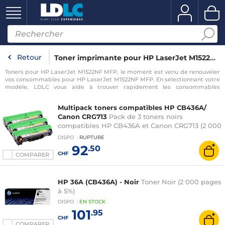
Retour
Toner imprimante pour HP LaserJet M1522NF MFP
Toners pour HP LaserJet M1522NF MFP, le moment est venu de renouveler
vos consommables pour HP LaserJet M1522NF MFP. En sélectionnant votre
modèle, LDLC vous aide à trouver rapidement les consommables
compatibles avec votre imprimante pour HP LaserJet M1522NF MFP.
Multipack toners compatibles HP CB436A/
Canon CRG713
Pack de 3 toners noirs
compatibles HP CB436A et Canon CRG713 (2 000
pages à 5%)
DISPO
:
RUPTURE
92
.50
CHF
COMPARER
HP 36A (CB436A) - Noir
Toner Noir (2 000 pages
à 5%)
DISPO
:
EN
STOCK
101
.95
CHF
COMPARER