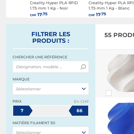
 2.85 mm 1
Creality Hyper PLA RFID
Creality Hyper PLA RF
1.75 mm 1 Kg - Noir
1.75 mm 1 Kg - Blanc
.75
.75
17
17
CHF
CHF
FILTRER
LES
55 PROD
PRODUITS
:
CHERCHER UNE RÉFÉRENCE
MARQUE
Sélectionner
PRIX
En CHF
7
66
MATIÈRE FILAMENT 3D
Sélectionner