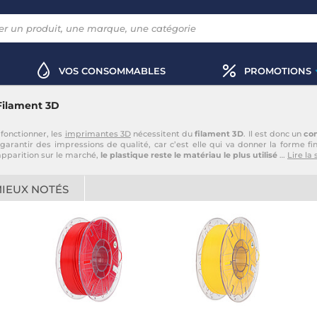
VOS CONSOMMABLES
PROMOTIONS
Filament 3D
fonctionner, les
imprimantes 3D
nécessitent du
filament 3D
. Il est donc un
co
 garantir des impressions de qualité, car c’est elle qui va donner la forme
apparition sur le marché,
le plastique reste le matériau le plus utilisé
…
Lire la 
MIEUX NOTÉS