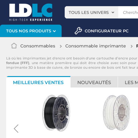
TOUS LES UNIVERS
CONFIGURATEUR PC
TOUS NOS PRODUITS
Consommables
Consommable imprimante
Là où les imprimantes jet d'encre ont besoin d'une cartouche d’encre pour 
fondue (FFF)
, une matière première qui doit être choisie avec soin pour
imprimante 3D à base de cuivre, de bronze ou encore de bois ont fait leur 
MEILLEURES VENTES
NOUVEAUTÉS
LES 