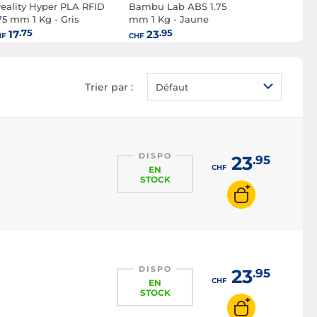
reality Hyper PLA RFID
Bambu Lab ABS 1.75
Ultimaker
75 mm 1 Kg - Gris
mm 1 Kg - Jaune
750g
.75
.95
.75
17
23
36
HF
CHF
CHF
Trier par :
Défaut
DISPO
23
.95
CHF
EN
STOCK
DISPO
23
.95
CHF
EN
STOCK