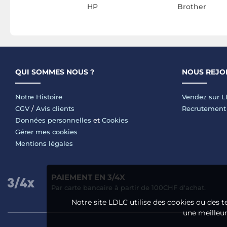
HP
Brother
QUI SOMMES NOUS ?
NOUS REJO
Notre Histoire
Vendez sur 
CGV
/
Avis clients
Recrutement
Données personnelles
et
Cookies
Gérer mes cookies
Mentions légales
PAIEMENT EN 3/4X
Par carte bancaire à partir de 100CHF d'achat.
Notre site LDLC utilise des cookies ou des t
une meilleure