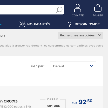
COMPTE
PANIER
NOUVEAUTÉS
BESOIN D'AIDE
Recherches associées
120
Toner constructeur
vous aide à trouver rapidement les consommables compatibles avec votre
Toner noir
Toner magenta
Toner jaune
Trier par :
Défaut
Toner cyan
DISPO
92
.50
on CRG713
CHF
RUPTURE
13 (2 000 pages à 5%)