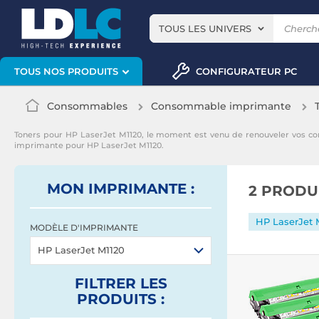
TOUS LES UNIVERS
CONFIGURATEUR PC
TOUS NOS PRODUITS
Consommables
Consommable imprimante
Toners pour HP LaserJet M1120, le moment est venu de renouveler vos c
imprimante pour HP LaserJet M1120.
MON IMPRIMANTE :
2 PRODU
HP LaserJet 
MODÈLE D'IMPRIMANTE
HP LaserJet M1120
FILTRER
LES
PRODUITS
: