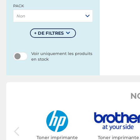
PACK
Non
+ DE FILTRES
Voir uniquement les produits
en stock
N
rimante
on
Toner imprimante
Toner imprimante