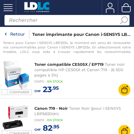
Retour
Toner imprimante pour Canon i-SENSYS LBP253x
Toners pour Canon i-SENSYS LBP253x, le moment est venu de renouveler
vos consommables pour Canon i-SENSYS LBP253x. En sélectionnant votre
modèle, LDLC vous aide à trouver rapidement les consommables
compatibles avec votre imprimante pour Canon i-SENSYS LBP253x.
Toner compatible CE505X / EP719
Toner noir
compatible HP CE505X et Canon 719 - (6 500
pages à 5%)
DISPO
:
EN
STOCK
23
.95
CHF
COMPARER
Canon 719 - Noir
Toner Noir (pour i-SENSYS
LBP6650dn)
DISPO
:
EN
STOCK
82
.95
CHF
COMPARER