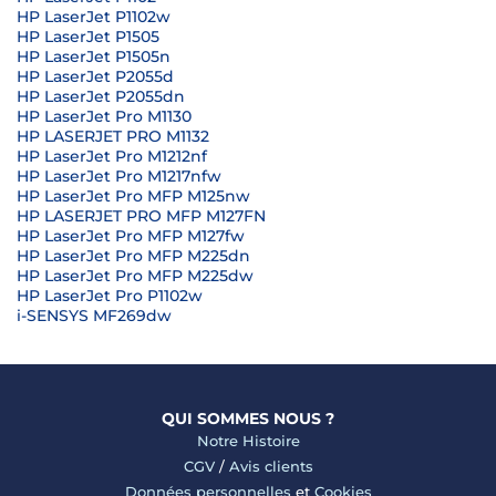
HP LaserJet P1102w
HP LaserJet P1505
HP LaserJet P1505n
HP LaserJet P2055d
HP LaserJet P2055dn
HP LaserJet Pro M1130
HP LASERJET PRO M1132
HP LaserJet Pro M1212nf
HP LaserJet Pro M1217nfw
HP LaserJet Pro MFP M125nw
HP LASERJET PRO MFP M127FN
HP LaserJet Pro MFP M127fw
HP LaserJet Pro MFP M225dn
HP LaserJet Pro MFP M225dw
HP LaserJet Pro P1102w
i-SENSYS MF269dw
QUI SOMMES NOUS ?
Notre Histoire
CGV
/
Avis clients
Données personnelles
et
Cookies