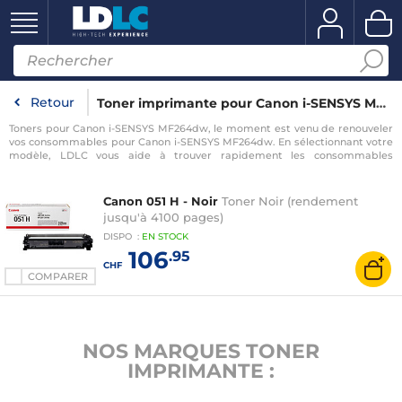
Retour
Toner imprimante pour Canon i-SENSYS MF264dw
Toners pour Canon i-SENSYS MF264dw, le moment est venu de renouveler
vos consommables pour Canon i-SENSYS MF264dw. En sélectionnant votre
modèle, LDLC vous aide à trouver rapidement les consommables
compatibles avec votre imprimante pour Canon i-SENSYS MF264dw.
Canon 051 H - Noir
Toner Noir (rendement
jusqu'à 4100 pages)
DISPO
:
EN
STOCK
106
.95
CHF
COMPARER
NOS MARQUES TONER
IMPRIMANTE :