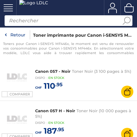
Retour
Toner imprimante pour Canon i-SENSYS MF446x
Toners pour Canon i-SENSYS MF446x, le moment est venu de renouveler
vos consommables pour Canon i-SENSYS MF446x. En sélectionnant votre
modèle, LDLC vous aide à trouver rapidement les consommables
compatibles avec votre imprimante pour Canon i-SENSYS MF446x.
Canon 057 - Noir
Toner Noir (3 100 pages à 5%)
DISPO
:
EN
STOCK
110
.95
CHF
COMPARER
Canon 057 H - Noir
Toner Noir (10 000 pages à
5%)
DISPO
:
EN
STOCK
187
.95
CHF
COMPARER