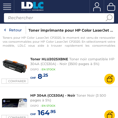
Retour
Toner imprimante pour HP Color LaserJet CP2020
Toners pour HP Color LaserJet CP2020, le moment est venu de renouveler
vos consommables pour HP Color LaserJet CP2020. En sélectionnant votre
modèle, LDLC vous aide à trouver rapidement les consommables
compatibles avec votre imprimante pour HP Color LaserJet CP2020.
Toner HLU2025XBNE
Toner noir compatible HP
304A (CC530A) - Noir (3500 pages à 5%)
DISPO
:
EN
STOCK
8
.25
CHF
COMPARER
HP 304A (CC530A) - Noir
Toner Noir (3 500
pages à 5%)
DISPO
:
EN
STOCK
164
.95
CHF
COMPARER