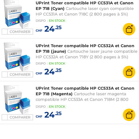
UPrint Toner compatible HP CC531A et Canon
EP 718 (Cyan)
Cartouche laser cyan compatible
HP CC531A et Canon 718C (2 800 pages à 5%)
DISPO
:
EN
STOCK
24
.25
CHF
COMPARER
UPrint Toner compatible HP CC532A et Canon
EP 718 (jaune)
Cartouche laser jaune compatible
HP CC532A et Canon 718Y (2 800 pages à 5%)
DISPO
:
EN
STOCK
24
.25
CHF
COMPARER
UPrint Toner compatible HP CC533A et Canon
EP 718 (Magenta)
Cartouche laser magenta
compatible HP CC533A et Canon 718M (2 800
pages à 5%)
DISPO
:
EN
STOCK
24
.25
CHF
COMPARER