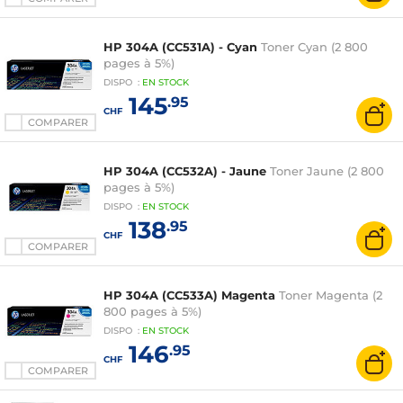
HP 304A (CC531A) - Cyan
Toner Cyan (2 800
pages à 5%)
DISPO
:
EN
STOCK
145
.95
CHF
COMPARER
HP 304A (CC532A) - Jaune
Toner Jaune (2 800
pages à 5%)
DISPO
:
EN
STOCK
138
.95
CHF
COMPARER
HP 304A (CC533A) Magenta
Toner Magenta (2
800 pages à 5%)
DISPO
:
EN
STOCK
146
.95
CHF
COMPARER