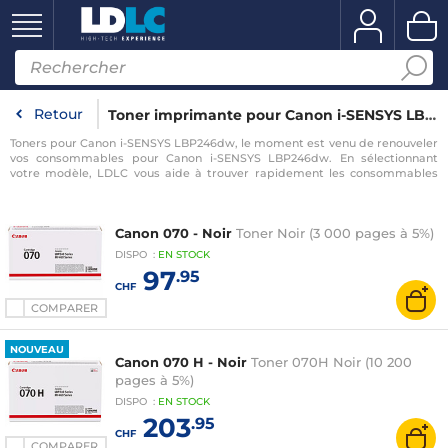
Retour
Toner imprimante pour Canon i-SENSYS LBP246dw
Toners pour Canon i-SENSYS LBP246dw, le moment est venu de renouveler
vos consommables pour Canon i-SENSYS LBP246dw. En sélectionnant
votre modèle, LDLC vous aide à trouver rapidement les consommables
compatibles avec votre imprimante pour Canon i-SENSYS LBP246dw.
Canon 070 - Noir
Toner Noir (3 000 pages à 5%)
DISPO
:
EN
STOCK
97
.95
CHF
COMPARER
NOUVEAU
Canon 070 H - Noir
Toner 070H Noir (10 200
pages à 5%)
DISPO
:
EN
STOCK
203
.95
CHF
COMPARER