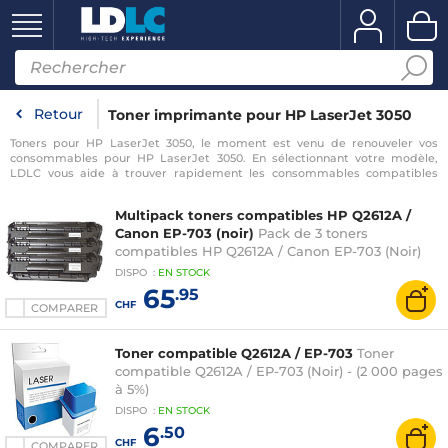
Retour
Toner imprimante pour HP LaserJet 3050
Toners pour HP LaserJet 3050, le moment est venu de renouveler vos
consommables pour HP LaserJet 3050. En sélectionnant votre modèle,
LDLC vous aide à trouver rapidement les consommables compatibles
avec votre imprimante pour HP LaserJet 3050.
Multipack toners compatibles HP Q2612A /
Canon EP-703 (noir)
Pack de 3 toners
compatibles HP Q2612A / Canon EP-703 (Noir)
DISPO
:
EN
STOCK
65
.95
CHF
COMPARER
Toner compatible Q2612A / EP-703
Toner
compatible Q2612A / EP-703 (Noir) - (2 000 pages
à 5%)
DISPO
:
EN
STOCK
6
.50
CHF
COMPARER