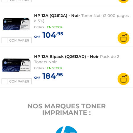
HP 12A (Q2612A) - Noir
Toner Noir (2 000 pages
à 5%)
DISPO
:
EN
STOCK
104
.95
CHF
COMPARER
HP 12A Bipack (Q2612AD) - Noir
Pack de 2
Toners Noir
DISPO
:
EN
STOCK
184
.95
CHF
COMPARER
NOS MARQUES TONER
IMPRIMANTE :