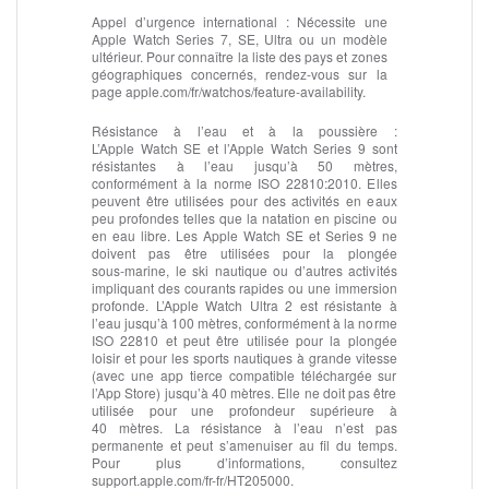
Appel d’urgence international :
Nécessite une
Apple Watch Series 7, SE, Ultra ou un modèle
ultérieur. Pour connaître la liste des pays et zones
géographiques concernés, rendez-vous sur la
page apple.com/fr/watchos/feature‑availability.
Résistance à l’eau et à la poussière :
L’Apple Watch SE et l’Apple Watch Series 9 sont
résistantes à l’eau jusqu’à 50 mètres,
conformément à la norme ISO 22810:2010. Elles
peuvent être utilisées pour des activités en eaux
peu profondes telles que la natation en piscine ou
en eau libre. Les Apple Watch SE et Series 9 ne
doivent pas être utilisées pour la plongée
sous‑marine, le ski nautique ou d’autres activités
impliquant des courants rapides ou une immersion
profonde. L’Apple Watch Ultra 2 est résistante à
l’eau jusqu’à 100 mètres, conformément à la norme
ISO 22810 et peut être utilisée pour la plongée
loisir et pour les sports nautiques à grande vitesse
(avec une app tierce compatible téléchargée sur
l’App Store) jusqu’à 40 mètres. Elle ne doit pas être
utilisée pour une profondeur supérieure à
40 mètres. La résistance à l’eau n’est pas
permanente et peut s’amenuiser au fil du temps.
Pour plus d’informations, consultez
support.apple.com/fr-fr/HT205000.