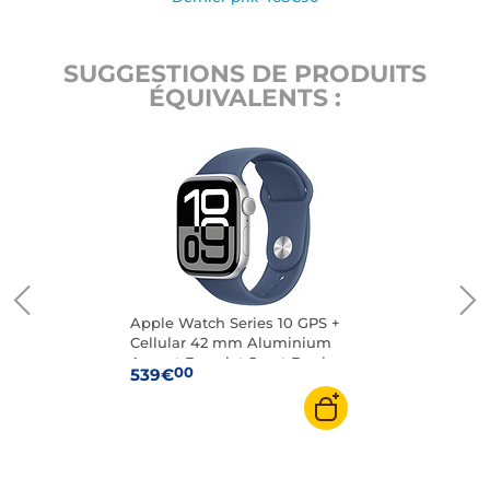
SUGGESTIONS DE PRODUITS
ÉQUIVALENTS :
Apple Watch Series 10 GPS +
Cellular 42 mm Aluminium
Argent Bracelet Sport Denim
00
539€
S/M