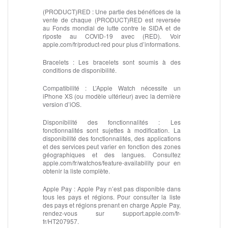
(PRODUCT)RED :
Une partie des bénéfices de la
vente de chaque (PRODUCT)RED est reversée
au Fonds mondial de lutte contre le SIDA et de
riposte au COVID‑19 avec (RED). Voir
apple.com/fr/product-red pour plus d’informations.
Bracelets :
Les bracelets sont soumis à des
conditions de disponibilité.
Compatibilité :
L’Apple Watch nécessite un
iPhone XS (ou modèle ultérieur) avec la dernière
version d’iOS.
Disponibilité des fonctionnalités :
Les
fonctionnalités sont sujettes à modification. La
disponibilité des fonctionnalités, des applications
et des services peut varier en fonction des zones
géographiques et des langues. Consultez
apple.com/fr/watchos/feature‑availability pour en
obtenir la liste complète.
Apple Pay :
Apple Pay n’est pas disponible dans
tous les pays et régions. Pour consulter la liste
des pays et régions prenant en charge Apple Pay,
rendez-vous sur support.apple.com/fr-
fr/HT207957.