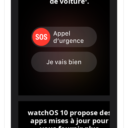
de voiture
Renvoi aux 
.
watchOS 10 propose des
apps mises à jour pour