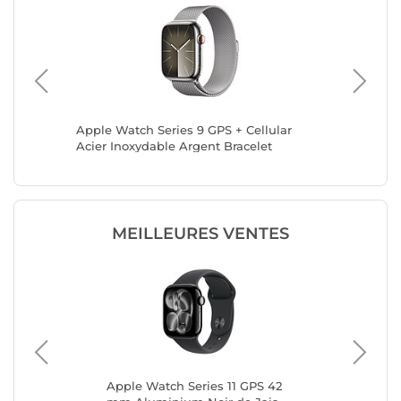
ant -
Apple Watch Series 9 GPS + Cellular
Apple Wa
Acier Inoxydable Argent Bracelet
Acier In
Milanais 45 mm
Band Mi
MEILLEURES VENTES
mm
Apple Watch Series 11 GPS 42
App