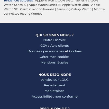
Tendances actuelles :
Apple Watch
|
Apple Watch Series 9
|
Apple
Watch Series 10
|
Apple Watch Series 11
|
Apple Watch Ultra
|
Apple
Watch SE
|
Garmin reconditionnée
|
Samsung Galaxy Watch
|
Montre
connectée reconditionnée
QUI SOMMES NOUS ?
Notre Histoire
CGV
/
Avis clients
Données personnelles
et
Cookies
Gérer mes cookies
Mentions légales
NOUS REJOINDRE
Vendez sur LDLC
Recrutement
Marketplace
Accessibilité : non conforme
BESOIN D'AIDE ?