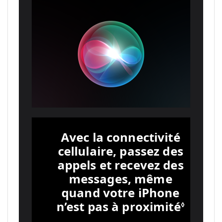
Avec la connectivité
cellulaire, passez des
appels et recevez des
messages, même
quand votre iPhone
n’est pas à proximité
◊
Renvoi aux menti
.