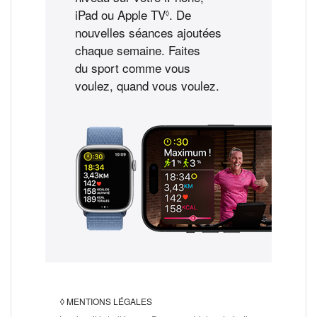
iPad ou Apple TV
Voir les mentions légales
. De
◊
nouvelles séances ajoutées
chaque semaine. Faites
du sport comme vous
voulez, quand vous voulez.
◊
MENTIONS LÉGALES