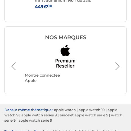
e
mm Aluminium Noir de Jais
mm
Bracelet Sport Noir S/M
Bra
00
449€
37
NOS MARQUES
Montre 
Avizar
Montre connectée
Apple
Dans la même thématique :
apple watch
|
apple watch 10
|
apple
watch 9
|
apple watch series 9
|
bracelet apple watch serie 9
|
watch
serie 9
|
apple watch serie 9