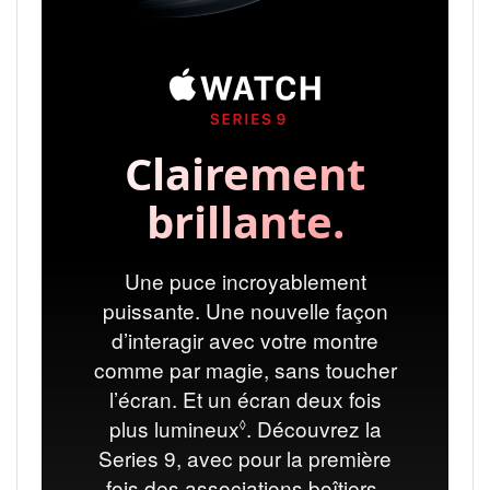
Clairement
brillante.
Une puce incroyablement
puissante. Une nouvelle façon
d’interagir avec votre montre
comme par magie, sans toucher
l’écran. Et un écran deux fois
plus lumineux
Renvoi aux mentions léga
. Découvrez la
◊
Series 9, avec pour la première
fois des associations boîtiers-