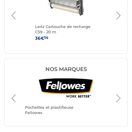
4
Leitz Cartouche de recharge
Fel
CS9 - 20 m
A4 
14
36€
7€
NOS MARQUES
Pochette
GBC
Pochettes et plastifieuse
Fellowes