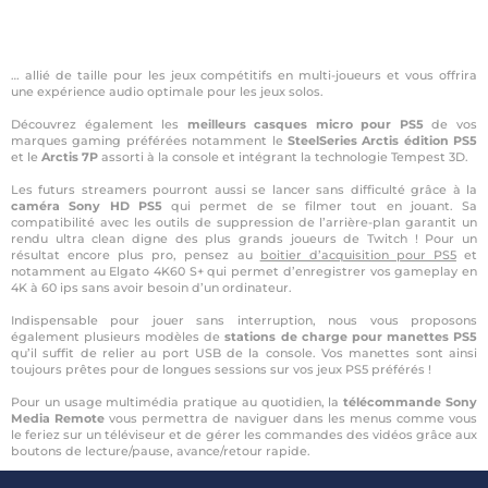
… allié de taille pour les jeux compétitifs en multi-joueurs et vous offrira
une expérience audio optimale pour les jeux solos.
Découvrez également les
meilleurs casques micro pour PS5
de vos
marques gaming préférées notamment le
SteelSeries Arctis édition PS5
et le
Arctis 7P
assorti à la console et intégrant la technologie Tempest 3D.
Les futurs streamers pourront aussi se lancer sans difficulté grâce à la
caméra Sony HD PS5
qui permet de se filmer tout en jouant. Sa
compatibilité avec les outils de suppression de l’arrière-plan garantit un
rendu ultra clean digne des plus grands joueurs de Twitch ! Pour un
résultat encore plus pro, pensez au
boitier d’acquisition pour PS5
et
notamment au Elgato 4K60 S+ qui permet d’enregistrer vos gameplay en
4K à 60 ips sans avoir besoin d’un ordinateur.
Indispensable pour jouer sans interruption, nous vous proposons
également plusieurs modèles de
stations de charge pour manettes PS5
qu’il suffit de relier au port USB de la console. Vos manettes sont ainsi
toujours prêtes pour de longues sessions sur vos jeux PS5 préférés !
Pour un usage multimédia pratique au quotidien, la
télécommande Sony
Media Remote
vous permettra de naviguer dans les menus comme vous
le feriez sur un téléviseur et de gérer les commandes des vidéos grâce aux
boutons de lecture/pause, avance/retour rapide.