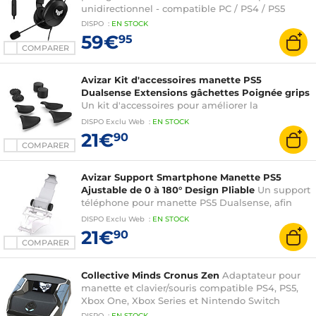
unidirectionnel - compatible PC / PS4 / PS5
DISPO
:
EN
STOCK
59€
95
COMPARER
Avizar Kit d'accessoires manette PS5
Dualsense Extensions gâchettes Poignée grips
Un kit d'accessoires pour améliorer la
maniabilité de votre manette PS5 Dualsense
DISPO
Exclu Web
:
EN
STOCK
21€
90
COMPARER
Avizar Support Smartphone Manette PS5
Ajustable de 0 à 180° Design Pliable
Un support
téléphone pour manette PS5 Dualsense, afin
d'améliorer votre expérience de jeu mobile.
DISPO
Exclu Web
:
EN
STOCK
21€
90
COMPARER
Collective Minds Cronus Zen
Adaptateur pour
manette et clavier/souris compatible PS4, PS5,
Xbox One, Xbox Series et Nintendo Switch
DISPO
:
EN
STOCK