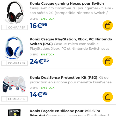
Konix Casque gaming Nexus pour Switch
Casque-micro circum-aural pour gamer - filaire -
son stéréo 2.0 (compatible Nintendo Switch /
Nintendo Switch 2)
DISPO
:
EN
STOCK
16€
95
COMPARER
Konix Casque PlayStation, Xbox, PC, Nintendo
Switch (PSG)
Casque-micro compatible
PlayStation, Xbox, PC et Nintendo Switch sous
licence officielle du Paris Saint-Germain
DISPO
:
EN
STOCK
24€
95
COMPARER
Konix DualSense Protection Kit (PSG)
Kit de
protection en silicone pour manette DualSense
DISPO
:
EN
STOCK
14€
95
COMPARER
Konix Façade en silicone pour PS5 Slim
(Naruto)
Coque en silicone pour PlayStation 5