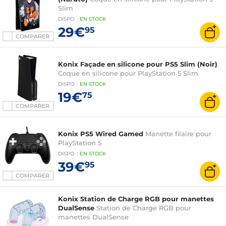
Slim
DISPO
:
EN
STOCK
29€
95
COMPARER
Konix Façade en silicone pour PS5 Slim (Noir)
Coque en silicone pour PlayStation 5 Slim
DISPO
:
EN
STOCK
19€
75
COMPARER
Konix PS5 Wired Gamed
Manette filaire pour
PlayStation 5
DISPO
:
EN
STOCK
39€
95
COMPARER
Konix Station de Charge RGB pour manettes
DualSense
Station de Charge RGB pour
manettes DualSense