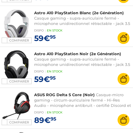
Astro A10 PlayStation Blanc (2e Génération)
Casque gaming - supra-auriculaire fermé -
microphone unidirectionnel rétractable - jack 3.5
mm - compatible PC/PlayStation 5/PlayStation 4
DISPO
:
EN
STOCK
59€
95
COMPARER
Astro A10 PlayStation Noir (2e Génération)
Casque gaming - supra-auriculaire fermé -
microphone unidirectionnel rétractable - jack 3.5
mm - compatible PC/PlayStation 5/PlayStation 4
DISPO
:
EN
STOCK
59€
95
COMPARER
ASUS ROG Delta S Core (Noir)
Casque-micro
gaming - circum-auriculaire fermé - Hi-Res
Audio - microphone antibruit - certifié Discord et
TeamSpeak - PC//PS5/Switch
DISPO
:
EN
STOCK
89€
95
COMPARER