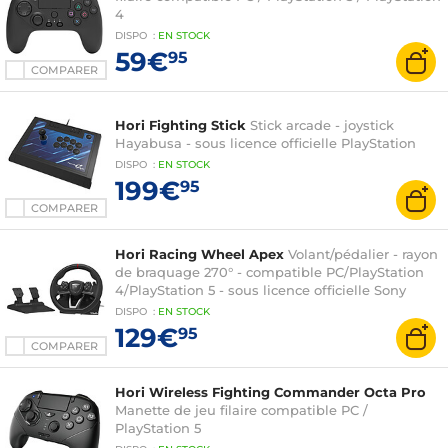
4
DISPO
:
EN
STOCK
59€
95
COMPARER
Hori Fighting Stick
Stick arcade - joystick
Hayabusa - sous licence officielle PlayStation
DISPO
:
EN
STOCK
199€
95
COMPARER
Hori Racing Wheel Apex
Volant/pédalier - rayon
de braquage 270° - compatible PC/PlayStation
4/PlayStation 5 - sous licence officielle Sony
DISPO
:
EN
STOCK
129€
95
COMPARER
Hori Wireless Fighting Commander Octa Pro
Manette de jeu filaire compatible PC /
PlayStation 5