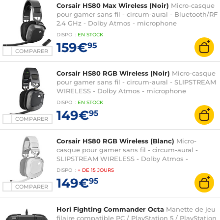
Corsair HS80 Max Wireless (Noir)
Micro-casque
pour gamer sans fil - circum-aural - Bluetooth/RF
2.4 GHz - Dolby Atmos - microphone
omnidirectionnel - compatible PC/PlayStation
DISPO
:
EN
STOCK
4/PlayStation 5
159€
95
COMPARER
Corsair HS80 RGB Wireless (Noir)
Micro-casque
pour gamer sans fil - circum-aural - SLIPSTREAM
WIRELESS - Dolby Atmos - microphone
omnidirectionnel - compatible PC/PlayStation
DISPO
:
EN
STOCK
4/PlayStation 5
149€
95
COMPARER
Corsair HS80 RGB Wireless (Blanc)
Micro-
casque pour gamer sans fil - circum-aural -
SLIPSTREAM WIRELESS - Dolby Atmos -
microphone omnidirectionnel - compatible
DISPO
:
+ DE
15 JOURS
PC/PlayStation 4/PlayStation 5
149€
95
COMPARER
Hori Fighting Commander Octa
Manette de jeu
filaire compatible PC / PlayStation 5 / PlayStation