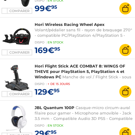
DISPO
:
EN
STOCK
99€
95
COMPARER
Hori Wireless Racing Wheel Apex
Volant/pédalier sans fil - rayon de braquage 270°
- compatible PC/PlayStation 4/PlayStation 5 -
sous licence officielle Sony
DISPO
:
EN
STOCK
169€
95
COMPARER
Hori Flight Stick ACE COMBAT 8: WINGS OF
THEVE pour PlayStation 5, PlayStation 4 et
Windows PC
Manche de vol / Flight Stick - sous
licence officielle Bandai Namco Entertainment
DISPO
:
+ DE
15 JOURS
129€
95
COMPARER
JBL Quantum 100P
Casque-micro circum-aural
filaire pour gamer - Microphone amovible - Jack
3.5 mm - Compatible Audio 3D PS5 - Compatible
PC/Mac/Consoles/Mobiles
DISPO
:
EN
STOCK
29€
95