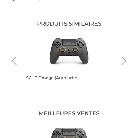
PRODUITS SIMILAIRES
o Red)
SCUF Omega (Anthracite)
SCUF Om
MEILLEURES VENTES