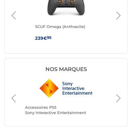
r)
SCUF Omega (Anthracite)
SC
95
239€
23
NOS MARQUES
Accesso
Razer
Accessoires PS5
Sony Interactive Entertainment