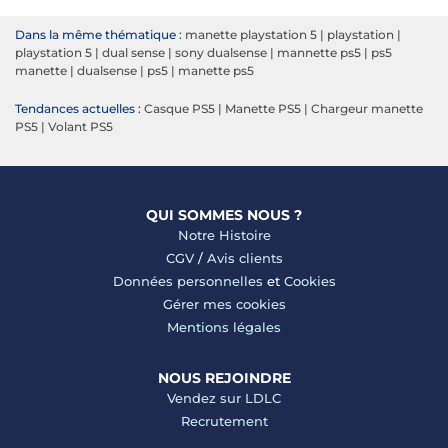
Dans la même thématique :
manette playstation 5
|
playstation
|
playstation 5
|
dual sense
|
sony dualsense
|
mannette ps5
|
ps5
manette
|
dualsense
|
ps5
|
manette ps5
Tendances actuelles :
Casque PS5
|
Manette PS5
|
Chargeur manette
PS5
|
Volant PS5
QUI SOMMES NOUS ?
Notre Histoire
CGV
/
Avis clients
Données personnelles
et
Cookies
Gérer mes cookies
Mentions légales
NOUS REJOINDRE
Vendez sur LDLC
Recrutement