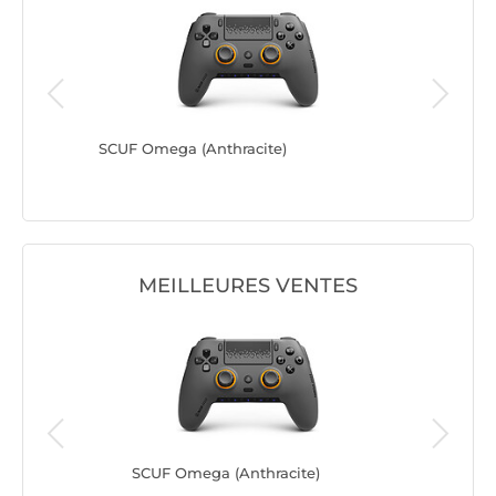
hno Red)
SCUF Omega (Anthracite)
SCUF Om
MEILLEURES VENTES
en
SCUF Omega (Anthracite)
SCU