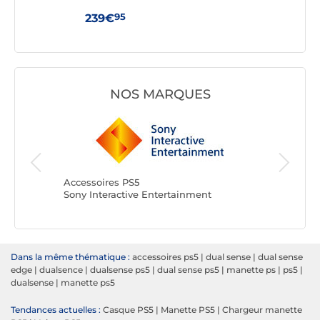
95
239€
23
NOS MARQUES
Accessoi
Razer
Accessoires PS5
Sony Interactive Entertainment
Dans la même thématique :
accessoires ps5
|
dual sense
|
dual sense
edge
|
dualsence
|
dualsense ps5
|
dual sense ps5
|
manette ps
|
ps5
|
dualsense
|
manette ps5
Tendances actuelles :
Casque PS5
|
Manette PS5
|
Chargeur manette