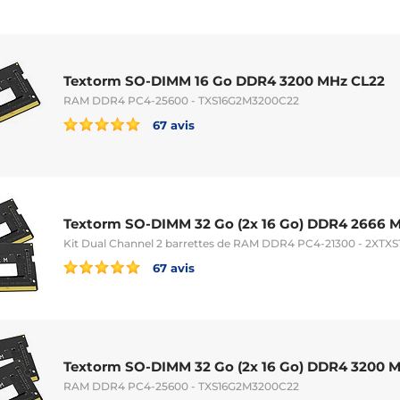
Textorm SO-DIMM 16 Go DDR4 3200 MHz CL22
RAM DDR4 PC4-25600 - TXS16G2M3200C22
67 avis
Textorm SO-DIMM 32 Go (2x 16 Go) DDR4 2666 
Kit Dual Channel 2 barrettes de RAM DDR4 PC4-21300 - 2XTX
67 avis
Textorm SO-DIMM 32 Go (2x 16 Go) DDR4 3200 
RAM DDR4 PC4-25600 - TXS16G2M3200C22