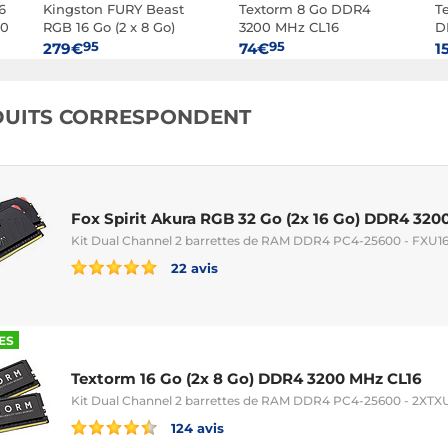
6
Kingston FURY Beast
Textorm 8 Go DDR4
T
00
RGB 16 Go (2 x 8 Go)
3200 MHz CL16
D
DDR5 6000 MHz CL30
95
95
279€
74€
1
DUITS CORRESPONDENT
Fox Spirit Akura RGB 32 Go (2x 16 Go) DDR4 320
Kit Dual Channel 2 barrettes de RAM DDR4 PC4-25600 - FXU
22 avis
ES
Textorm 16 Go (2x 8 Go) DDR4 3200 MHz CL16
Kit Dual Channel 2 barrettes de RAM DDR4 PC4-25600 - 2X
124 avis