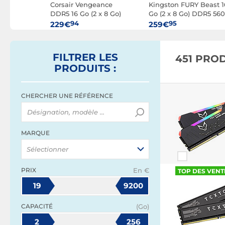
t Z Neo 32
Corsair Vengeance
Kingston FURY Beast 1
 DDR4 3600
DDR5 16 Go (2 x 8 Go)
Go (2 x 8 Go) DDR5 56
5200 MHz CL40 - Noir
MHz CL36
94
95
229€
259€
FILTRER
LES
451 PRO
PRODUITS
:
CHERCHER UNE RÉFÉRENCE
MARQUE
Sélectionner
PRIX
En €
TOP DES VENT
19
9200
CAPACITÉ
(Go)
2
256