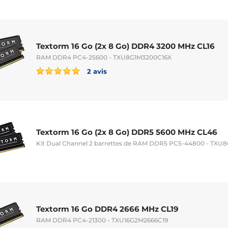
Textorm 16 Go (2x 8 Go) DDR4 3200 MHz CL16
RAM DDR4 PC4-25600 - TXU8G1M3200C16X
2 avis
Textorm 16 Go (2x 8 Go) DDR5 5600 MHz CL46
Kit Dual Channel 2 barrettes de RAM DDR5 PC5-44800 - TXU
Textorm 16 Go DDR4 2666 MHz CL19
RAM DDR4 PC4-21300 - TXU16G2M2666C19