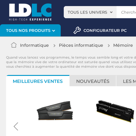
TOUS LES UNIVERS
CONFIGURATEUR PC
TOUS NOS PRODUITS
Informatique
Pièces informatique
Mémoire
Quand vous lancez vos programmes, le temps vous semble long et votre dis
que la mémoire vive de votre ordinateur est saturée quand vous utilisez
vous cherchiez à augmenter la quantité de mémoire vive dont vous disposez
MEILLEURES VENTES
NOUVEAUTÉS
LES 