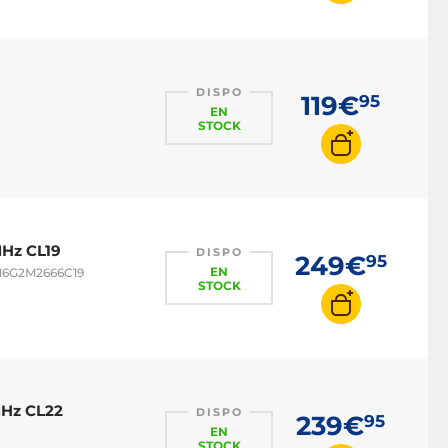
DISPO
119€
95
EN
STOCK
MHz CL19
DISPO
249€
95
EN
S16G2M2666C19
STOCK
MHz CL22
DISPO
239€
95
EN
STOCK