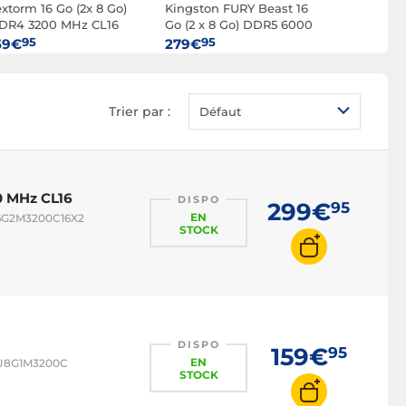
extorm 16 Go (2x 8 Go)
Kingston FURY Beast 16
RAM RGB
Kingston 
DR4 3200 MHz CL16
Go (2 x 8 Go) DDR5 6000
Go (2 x 16
MHz CL30
3200 MHz 
95
95
95
59€
279€
299€
Trier par :
Défaut
0 MHz CL16
DISPO
299€
95
EN
16G2M3200C16X2
STOCK
DISPO
159€
95
EN
TXU8G1M3200C
STOCK