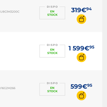
DISPO
319€
94
EN
TXU8G1M3200C
STOCK
DISPO
1 599€
95
EN
STOCK
DISPO
599€
95
EN
XU16G2M266
STOCK