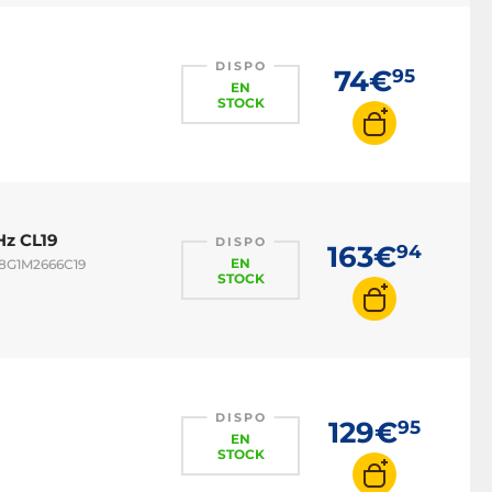
DISPO
74€
95
EN
STOCK
Hz CL19
DISPO
163€
94
EN
S8G1M2666C19
STOCK
DISPO
129€
95
EN
STOCK