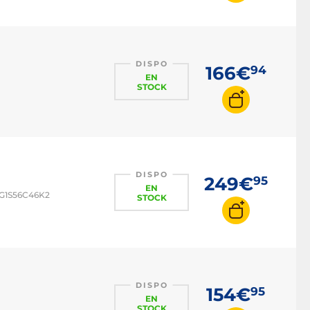
DISPO
166€
94
EN
STOCK
DISPO
249€
95
EN
8G1S56C46K2
STOCK
DISPO
154€
95
EN
STOCK