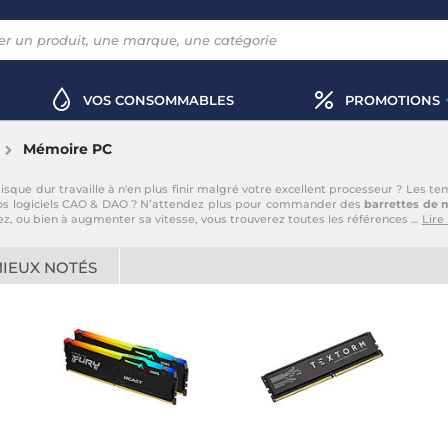
VOS CONSOMMABLES
PROMOTIONS
Mémoire PC
que dur travaille à n'en plus finir malgré votre excellent processeur ? Les
 vos logiciels CAO & DAO ? N’attendez plus pour commander des
barrettes de 
, ou bien à augmenter sa vitesse, vous trouverez toutes les références
…
Lire 
MIEUX NOTÉS