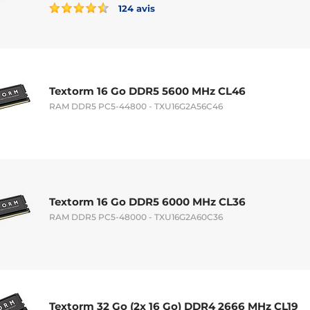
124 avis
Textorm 16 Go DDR5 5600 MHz CL46
RAM DDR5 PC5-44800 - TXU16G2A56C46
Textorm 16 Go DDR5 6000 MHz CL36
RAM DDR5 PC5-48000 - TXU16G2A60C36
Textorm 32 Go (2x 16 Go) DDR4 2666 MHz CL19