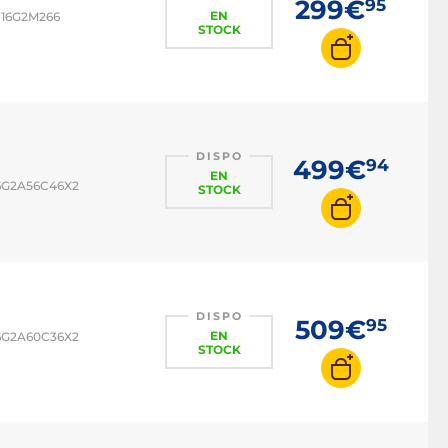
299€
95
EN
XU16G2M266
STOCK
DISPO
499€
94
EN
16G2A56C46X2
STOCK
DISPO
509€
95
EN
16G2A60C36X2
STOCK