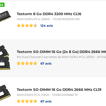
ES
Textorm 8 Go DDR4 3200 MHz CL16
RAM DDR4 PC4-25600 - TXU8G1M3200C16X
124 avis
Textorm SO-DIMM 16 Go (2x 8 Go) DDR4 2666 M
Kit Dual Channel 2 barrettes de RAM DDR4 PC4-21300 - 2XTX
67 avis
Textorm SO-DIMM 16 Go DDR4 2666 MHz CL19
RAM DDR4 PC4-21300 - TXS16G2M2666C19
67 avis