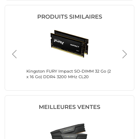
PRODUITS SIMILAIRES
2 Go (2 x
Kingston FURY Impact SO-DIMM 32 Go (2
Kingsto
x 16 Go) DDR4 3200 MHz CL20
x 32 Go
MEILLEURES VENTES