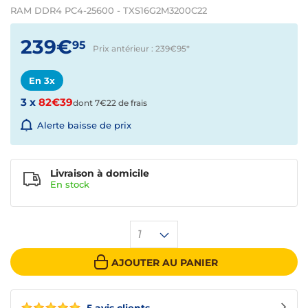
RAM DDR4 PC4-25600 - TXS16G2M3200C22
239€
95
Prix antérieur : 239€95
*
En 3x
3 x
82€39
dont 7€22 de frais
Alerte baisse de prix
Livraison à domicile
En
stock
1
AJOUTER AU PANIER