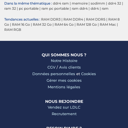
Dans la même thématique :
ddr4 ram
|
memoire
|
sodimm
|
ddr4 32
|
ram 32
|
pc portable
|
ram pc portable
|
ram ddr4
|
ddr4
|
ram
Tendances actuelles :
RAM DDR3
|
RAM DDR4
|
RAM DDR5
|
RAM 8
Go
|
RAM 16 Go
|
RAM 32 Go
|
RAM 64 Go
|
RAM 128 Go
|
RAM Mac
|
RAM RGB
QUI SOMMES NOUS ?
Notre Histoire
CGV
/
Avis clients
Données personnelles
et
Cookies
Gérer mes cookies
Mentions légales
NOUS REJOINDRE
Vendez sur LDLC
Recrutement