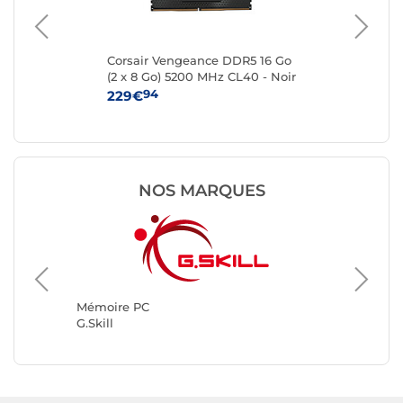
R5
Corsair Vengeance DDR5 16 Go
Kin
(2 x 8 Go) 5200 MHz CL40 - Noir
8 
94
229€
25
NOS MARQUES
Mémoir
Kingsto
Mémoire PC
G.Skill