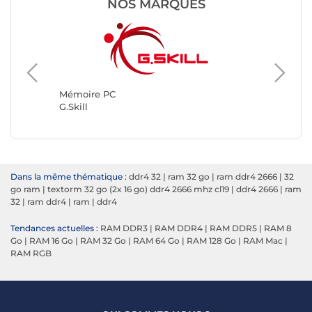
NOS MARQUES
Mémoir
Kingsto
Mémoire PC
G.Skill
Dans la même thématique :
ddr4 32
|
ram 32 go
|
ram ddr4 2666
|
32
go ram
|
textorm 32 go (2x 16 go) ddr4 2666 mhz cl19
|
ddr4 2666
|
ram
32
|
ram ddr4
|
ram
|
ddr4
Tendances actuelles :
RAM DDR3
|
RAM DDR4
|
RAM DDR5
|
RAM 8
Go
|
RAM 16 Go
|
RAM 32 Go
|
RAM 64 Go
|
RAM 128 Go
|
RAM Mac
|
RAM RGB