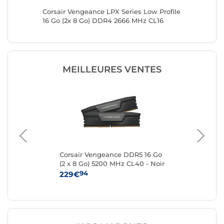
R4 2666
Corsair Vengeance LPX Series Low Profile
Corsair 
16 Go (2x 8 Go) DDR4 2666 MHz CL16
16 Go (
MEILLEURES VENTES
R5
Corsair Vengeance DDR5 16 Go
Kin
(2 x 8 Go) 5200 MHz CL40 - Noir
8 
94
229€
25