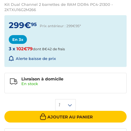
Kit Dual Channel 2 barrettes de RAM DDR4 PC4-21300 -
2XTXU16G2M266
299€
95
Prix antérieur : 299€95
*
En 3x
3 x
102€79
dont 8€42 de frais
Alerte baisse de prix
Livraison à domicile
En
stock
1
AJOUTER AU PANIER