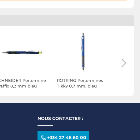
CHNEIDER Porte-mine
ROTRING Porte-mines
SCHNEIDE
raffix 0,3 mm bleu
Tikky 0,7 mm, bleu
Pencil 556
10
NOUS CONTACTER :
+334 27 46 60 00