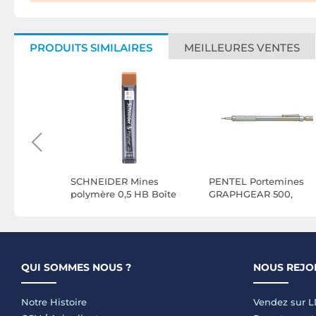
PRODUITS SIMILAIRES
MEILLEURES VENTES
e-mines
SCHNEIDER Mines
PENTEL Portemines
HB 0,5 mm
polymère 0,5 HB Boîte
GRAPHGEAR 500,
12 x 10
épaisseur de la mine:
0,9mm
QUI SOMMES NOUS ?
NOUS REJO
Notre Histoire
Vendez sur 