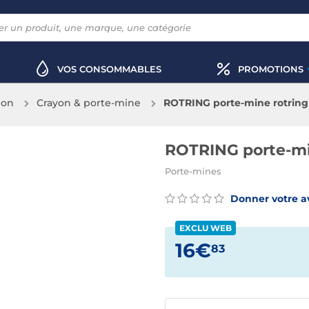
VOS CONSOMMABLES
PROMOTIONS
ion
Crayon & porte-mine
ROTRING porte-mine rotring 
ROTRING porte-min
Porte-mines
Donner votre a
EXCLU WEB
16€
83