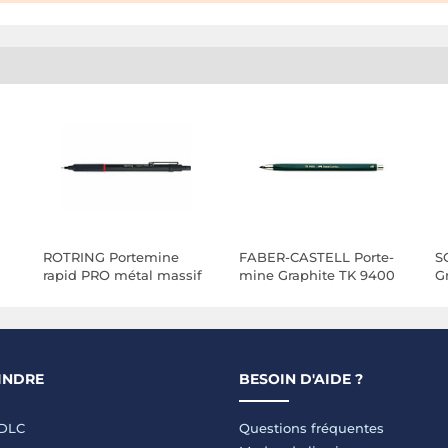
ROTRING Portemine
FABER-CASTELL Porte-
S
rapid PRO métal massif
mine Graphite TK 9400
G
Noir mat mines 2,0 mm
6B Mine 3,15mm
INDRE
BESOIN D'AIDE ?
LDLC
Questions fréquentes