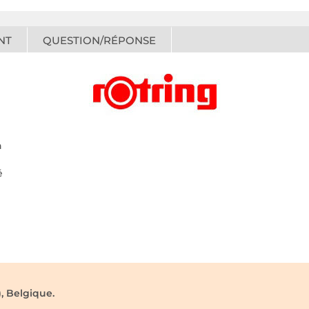
NT
QUESTION/RÉPONSE
n
é
, Belgique.