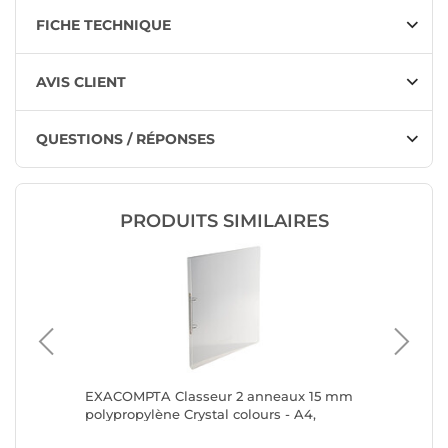
FICHE TECHNIQUE
AVIS CLIENT
QUESTIONS / RÉPONSES
PRODUITS SIMILAIRES
aux
EXACOMPTA Classeur 2 anneaux 15 mm
EXACOMP
polypropylène Crystal colours - A4,
polyprop
incolore x 20
incolore