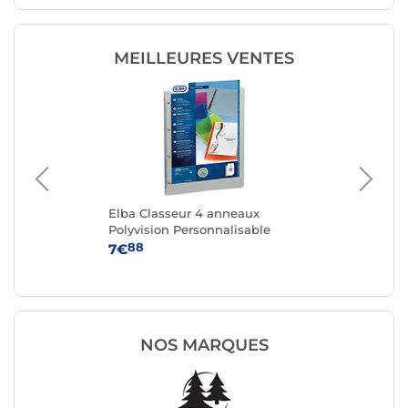
MEILLEURES VENTES
Elba Classeur 4 anneaux
Cl
nc
Polyvision Personnalisable
pe
mm
88
7€
4
NOS MARQUES