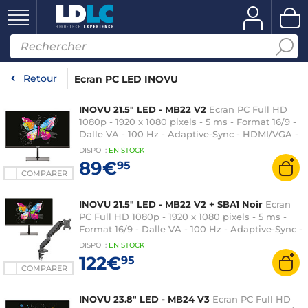
Retour
Ecran PC LED INOVU
INOVU 21.5" LED - MB22 V2
Ecran PC Full HD
1080p - 1920 x 1080 pixels - 5 ms - Format 16/9 -
Dalle VA - 100 Hz - Adaptive-Sync - HDMI/VGA -
Noir
DISPO
:
EN
STOCK
89€
95
COMPARER
INOVU 21.5" LED - MB22 V2 + SBA1 Noir
Ecran
PC Full HD 1080p - 1920 x 1080 pixels - 5 ms -
Format 16/9 - Dalle VA - 100 Hz - Adaptive-Sync -
HDMI/VGA - Noir + Support Moniteur jusqu'à 27"
DISPO
:
EN
STOCK
(Max. 7 Kg)
122€
95
COMPARER
INOVU 23.8" LED - MB24 V3
Ecran PC Full HD