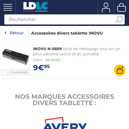
Retour
Accessoires divers tablette INOVU
INOVU N-5609
Stick de nettoyage tout-en-un
pour tablette tactile et pc portable
DISPO
:
EN
STOCK
9€
95
COMPARER
NOS MARQUES ACCESSOIRES
DIVERS TABLETTE :