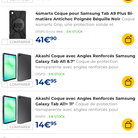
4smarts Coque pour Samsung Tab A9 Plus Bi-
matière Antichoc Poignée Béquille Noir
Coque
4smarts Grip, une protection solide et
polyvalente pour votre Galaxy Tab A9 Plus
DISPO
Exclu Web
:
EN
STOCK
41€
90
COMPARER
Akashi Coque avec Angles Renforcés Samsung
Galaxy Tab A11 8.7"
Coque de protection
transparente avec angles renforcés pour
Samsung Galaxy Tab A11 8.7"
DISPO
:
EN
STOCK
14€
95
COMPARER
Akashi Coque avec Angles Renforcés Samsung
Galaxy Tab A11+ 11"
Coque de protection
transparente avec angles renforcés pour
Samsung Galaxy Tab A11+ 11"
DISPO
:
EN
STOCK
14€
95
COMPARER