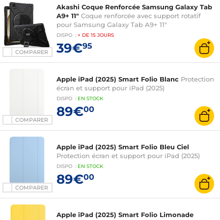
Akashi Coque Renforcée Samsung Galaxy Tab
A9+ 11"
Coque renforcée avec support rotatif
pour Samsung Galaxy Tab A9+ 11"
DISPO
:
+ DE
15 JOURS
39€
95
COMPARER
Apple iPad (2025) Smart Folio Blanc
Protection
écran et support pour iPad (2025)
DISPO
:
EN
STOCK
89€
00
COMPARER
Apple iPad (2025) Smart Folio Bleu Ciel
Protection écran et support pour iPad (2025)
DISPO
:
EN
STOCK
89€
00
COMPARER
Apple iPad (2025) Smart Folio Limonade