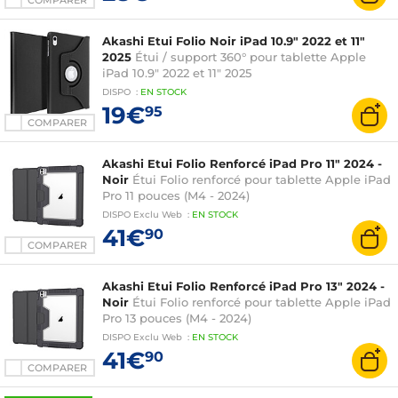
COMPARER
Akashi Etui Folio Noir iPad 10.9" 2022 et 11"
2025
Étui / support 360° pour tablette Apple
iPad 10.9" 2022 et 11" 2025
DISPO
:
EN
STOCK
19€
95
COMPARER
Akashi Etui Folio Renforcé iPad Pro 11" 2024 -
Noir
Étui Folio renforcé pour tablette Apple iPad
Pro 11 pouces (M4 - 2024)
DISPO
Exclu Web
:
EN
STOCK
41€
90
COMPARER
Akashi Etui Folio Renforcé iPad Pro 13" 2024 -
Noir
Étui Folio renforcé pour tablette Apple iPad
Pro 13 pouces (M4 - 2024)
DISPO
Exclu Web
:
EN
STOCK
41€
90
COMPARER