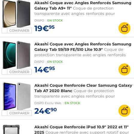
Akashi Coque avec Angles Renforcés Samsung
Galaxy Tab A9+ 11"
Coque de protection
transparente avec angles renforcés pour
Samsung Galaxy Tab A9+ 11"
DISPO
:
EN
STOCK
19€
95
COMPARER
Akashi Coque avec Angles Renforcés Samsung
Galaxy Tab S9/S9 FE/S10 Lite 10.9"
Coque de
protection transparente avec angles renforcés
pour Samsung Galaxy Tab S9/S9 FE/S10 Lite 10.9"
DISPO
:
EN
STOCK
14€
95
COMPARER
Akashi Coque Renforcée Clear Samsung Galaxy
Tab A7 2020 Blanc
Coque de protection
transparente avec angles renforcés pour
Samsung Galaxy Tab A7 2020
DISPO
Exclu Web
:
EN
STOCK
24€
90
COMPARER
Akashi Coque Renforcée iPad 10.9" 2022 et 11"
2025
Coque renforcée avec support rotatif pour