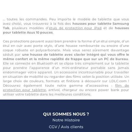
… toutes les commandes. Peu importe le modèle de tablette que vous
avez choisi, vous trouverez à la fois des
housses pour tablette Samsung
Tab
, plusieurs modèles d’
étuis de protection pour iPad
et de
housses
pour tablette Asus 10 pouces
.
Ces protections peuvent aussi bien prendre la forme d’un étui simple, d’un
étui en cuir avec porte stylo, d’une housse rembourrée ou encore d’une
coque robuste en polycarbonate. Mais vous serez sûrement davantage
séduit par
une housse de tablette avec clavier intégré qui vous offre le
même confort et la même rapidité de frappe que sur un PC de bureau
.
Elle se connecte en Bluetooth et se clipse très simplement sur la tablette
pour prendre l’apparence d’un mini-ordinateur portable sans jamais
endommager votre appareil. Un accessoire incontournable pour travailler
en situation de mobilité ou regarder des films selon la position utilisée. Un
large choix de couleurs, formats et finitions à découvrir sur LDLC.com !
Découvrez également toute notre gamme d’accessoires :
film de
protection pour tablette
, antivol, chargeur ou encore power bank pour
utiliser votre tablette dans les meilleures conditions.
QUI SOMMES NOUS ?
Notre Histoire
CGV
/
Avis clients