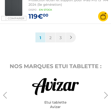
Protection écran et support pour iPad Pro 13" M4
2024 (5e génération)
DISPO
:
EN
STOCK
119€
00
COMPARER
(current)
1
2
3
NOS MARQUES ETUI TABLETTE :
Etui tablette
Avizar