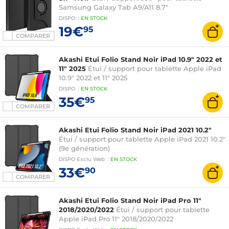
Samsung Galaxy Tab A9/A11 8.7"
DISPO
:
EN
STOCK
19€
95
COMPARER
Akashi Etui Folio Stand Noir iPad 10.9" 2022 et
11" 2025
Étui / support pour tablette Apple iPad
10.9" 2022 et 11" 2025
DISPO
:
EN
STOCK
35€
95
COMPARER
Akashi Etui Folio Stand Noir iPad 2021 10.2"
Étui / support pour tablette Apple iPad 2021 10.2"
(9e génération)
DISPO
Exclu Web
:
EN
STOCK
33€
90
COMPARER
Akashi Etui Folio Stand Noir iPad Pro 11"
2018/2020/2022
Étui / support pour tablette
Apple iPad Pro 11" 2018/2020/2022