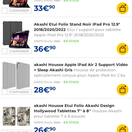
DISPO
Exclu Web
:
EN
STOCK
33€
90
COMPARER
Akashi Etui Folio Stand Noir iPad Pro 12.9"
2018/2020/2022
Étui / support pour tablette
Apple iPad Pro 12.9" 2018/2020/2022
DISPO
Exclu Web
:
EN
STOCK
36€
90
COMPARER
akashi Housse Apple iPad Air 2 Support Vidéo
+ Sleep Akashi Gris
Housse de protection
spécialement conçue pour Apple iPad Air 2 by
Akashi
DISPO
Exclu Web
:
EN
STOCK
28€
90
COMPARER
akashi Housse Etui Folio Akashi Design
Hollywood Tablettes 7'' à 8''
Housse Akashi
pour tablette 7 à 8 pouces
DISPO
Exclu Web
:
EN
STOCK
26€
90