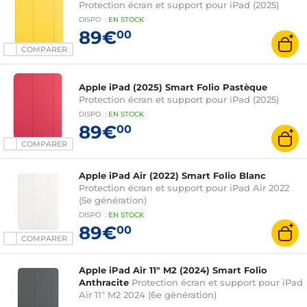
Protection écran et support pour iPad (2025)
DISPO
:
EN
STOCK
89€
00
COMPARER
Apple iPad (2025) Smart Folio Pastèque
Protection écran et support pour iPad (2025)
DISPO
:
EN
STOCK
89€
00
COMPARER
Apple iPad Air (2022) Smart Folio Blanc
Protection écran et support pour iPad Air 2022
(5e génération)
DISPO
:
EN
STOCK
89€
00
COMPARER
Apple iPad Air 11" M2 (2024) Smart Folio
Anthracite
Protection écran et support pour iPad
Air 11" M2 2024 (6e génération)