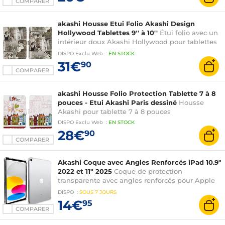
COMPARER
akashi Housse Etui Folio Akashi Design
Hollywood Tablettes 9'' à 10''
Étui folio avec un
intérieur doux Akashi Hollywood pour tablettes
de 9'' à 10''
DISPO
Exclu Web
:
EN
STOCK
31€
90
COMPARER
akashi Housse Folio Protection Tablette 7 à 8
pouces - Etui Akashi Paris dessiné
Housse
Akashi pour tablette 7 à 8 pouces
DISPO
Exclu Web
:
EN
STOCK
28€
90
COMPARER
Akashi Coque avec Angles Renforcés iPad 10.9"
2022 et 11" 2025
Coque de protection
transparente avec angles renforcés pour Apple
iPad 10.9" 2022 et 11" 2025
DISPO
:
SOUS
7 JOURS
14€
95
COMPARER