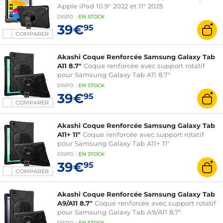
Apple iPad 10.9" 2022 et 11" 2025
DISPO
:
EN
STOCK
39€
95
COMPARER
Akashi Coque Renforcée Samsung Galaxy Tab
A11 8.7"
Coque renforcée avec support rotatif
pour Samsung Galaxy Tab A11 8.7"
DISPO
:
EN
STOCK
39€
95
COMPARER
Akashi Coque Renforcée Samsung Galaxy Tab
A11+ 11"
Coque renforcée avec support rotatif
pour Samsung Galaxy Tab A11+ 11"
DISPO
:
EN
STOCK
39€
95
COMPARER
Akashi Coque Renforcée Samsung Galaxy Tab
A9/A11 8.7"
Coque renforcée avec support rotatif
pour Samsung Galaxy Tab A9/A11 8.7"
DISPO
:
EN
STOCK