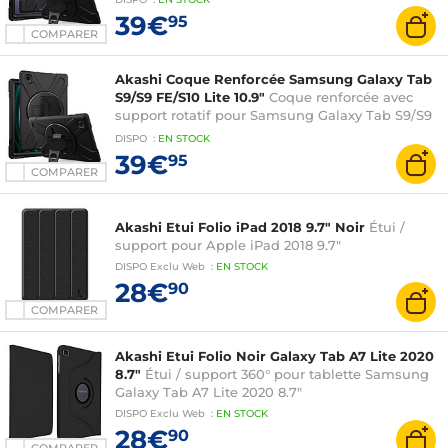
39€
95
COMPARER
Akashi Coque Renforcée Samsung Galaxy Tab
S9/S9 FE/S10 Lite 10.9"
Coque renforcée avec
support rotatif pour Samsung Galaxy Tab S9/S9
FE/S10 Lite 10.9"
DISPO
:
EN
STOCK
39€
95
COMPARER
Akashi Etui Folio iPad 2018 9.7" Noir
Étui /
support pour Apple iPad 2018 9.7"
DISPO
Exclu Web
:
EN
STOCK
28€
90
COMPARER
Akashi Etui Folio Noir Galaxy Tab A7 Lite 2020
8.7"
Étui / support 360° pour tablette Samsung
Galaxy Tab A7 Lite 2020 8.7"
DISPO
Exclu Web
:
EN
STOCK
28€
90