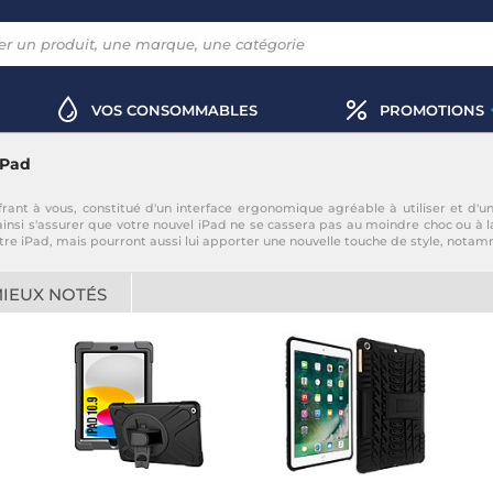
VOS CONSOMMABLES
PROMOTIONS
iPad
frant à vous, constitué d'un interface ergonomique agréable à utiliser et d'u
 ainsi s'assurer que votre nouvel iPad ne se cassera pas au moindre choc ou à 
otre iPad, mais pourront aussi lui apporter une nouvelle touche de style, not
MIEUX NOTÉS