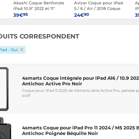
Akashi Coque Renforcée
Avizar Coque pour iPad
A
iPad 10.9" 2022 et 11"
5 / 6 / Air / 2018 Coque
iP
2025
pour Antichocs renforcé
(
95
90
39€
24€
3
+ Support intégré
DUITS CORRESPONDENT
Pad : Oui
4smarts Coque intégrale pour iPad A16 / 10.9 2
Antichoc Active Pro Noir
Coque pour IPad 11 2025 de 4Smarts série Active Pro, pensée 
actif
4smarts Coque pour iPad Pro 11 2024 / M5 2025 
Antichoc Poignée Béquille Noir