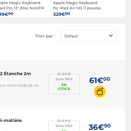
pple Magic Keyboard
Apple Magic Keyboard
PORT Des
ad Pro 13" (M4) Noir/FR
for iPad Air M3 11 pouces
Manchester
MWR53F/A)
(2025) Français (Blanc)
Pro 12.9" N
00
00
95
99€
329€
35€
Trier par :
Défaut
022 Étanche 2m
DISPO
61€
00
Exclu Web
EN
pour votre mode de vie
STOCK
Bi-matière
DISPO
36€
90
Exclu Web