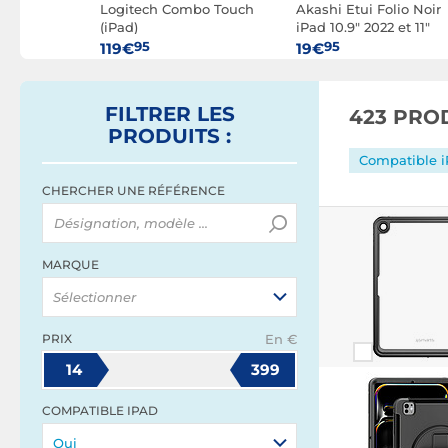
Vu Case
Logitech Combo Touch
Akashi Etui Folio Noir
")
(iPad)
iPad 10.9" 2022 et 11"
2025
95
95
119€
19€
FILTRER
LES
423 PRO
PRODUITS
:
Compatible i
CHERCHER UNE RÉFÉRENCE
MARQUE
Sélectionner
PRIX
En €
14
399
COMPATIBLE IPAD
Oui