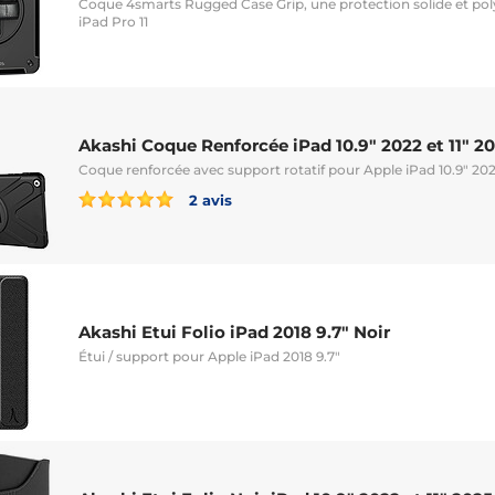
Coque 4smarts Rugged Case Grip, une protection solide et pol
iPad Pro 11
Akashi Coque Renforcée iPad 10.9" 2022 et 11" 2
Coque renforcée avec support rotatif pour Apple iPad 10.9" 2022
2 avis
Akashi Etui Folio iPad 2018 9.7" Noir
Étui / support pour Apple iPad 2018 9.7"