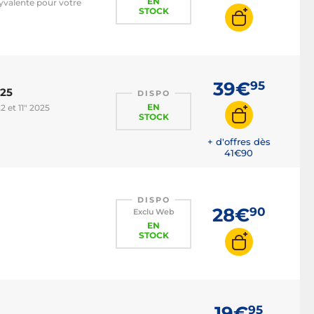
EN
yvalente pour votre
STOCK
39€
95
025
DISPO
EN
 et 11" 2025
STOCK
+ d'offres dès
41€
90
DISPO
28€
90
Exclu Web
EN
STOCK
19€
95