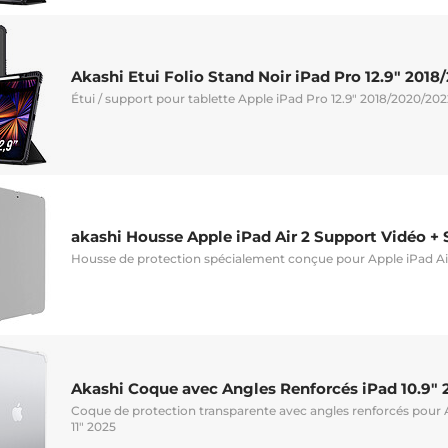
Akashi Etui Folio Stand Noir iPad Pro 12.9" 201
Étui / support pour tablette Apple iPad Pro 12.9" 2018/2020/20
akashi Housse Apple iPad Air 2 Support Vidéo + 
Housse de protection spécialement conçue pour Apple iPad Ai
Akashi Coque avec Angles Renforcés iPad 10.9" 2
Coque de protection transparente avec angles renforcés pour A
11" 2025