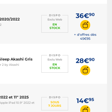
36€
90
DISPO
8/2020/2022
Exclu Web
EN
22
STOCK
+ d'offres dès
45€
95
DISPO
Sleep Akashi Gris
28€
90
Exclu Web
EN
r 2 by Akashi
STOCK
022 et 11" 2025
DISPO
14€
95
SOUS
pple iPad 10.9" 2022 et
7 JOURS