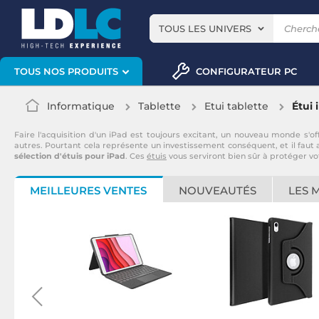
TOUS LES UNIVERS
CONFIGURATEUR PC
TOUS NOS PRODUITS
Informatique
Tablette
Etui tablette
Étui 
Faire l'acquisition d'un iPad est toujours excitant, un nouveau monde s'of
autres. Pourtant cela représente un investissement conséquent, et il faut
sélection d'étuis pour iPad
. Ces
étuis
vous serviront bien sûr à protéger v
MEILLEURES VENTES
NOUVEAUTÉS
LES 