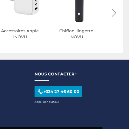
Accessoires Apple
Chiffon, lingette
INOVU
INOVU
NOUS CONTACTER :
+334 27 46 60 00
Appel non surtaxé