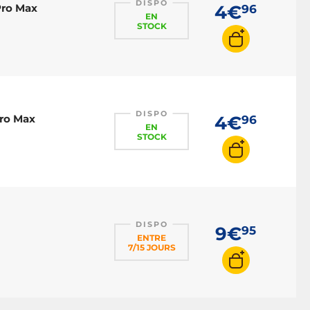
DISPO
Pro Max
4€
96
EN
STOCK
DISPO
Pro Max
4€
96
EN
STOCK
DISPO
9€
95
ENTRE
7/15 JOURS