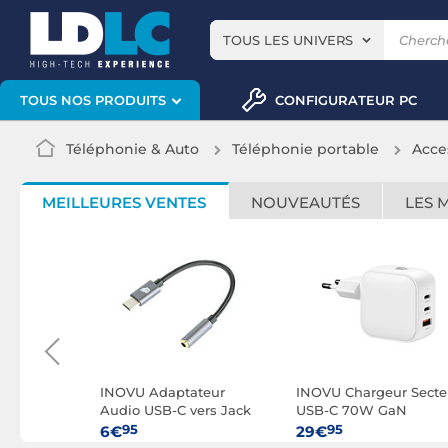
TOUS LES UNIVERS
CONFIGURATEUR PC
TOUS NOS PRODUITS
Téléphonie & Auto
Téléphonie portable
Acce
MEILLEURES VENTES
NOUVEAUTÉS
LES 
ll Pro
INOVU Adaptateur
INOVU Chargeur Secte
ur iPhone
Audio USB-C vers Jack
USB-C 70W GaN
3.5 mm
95
95
6€
29€