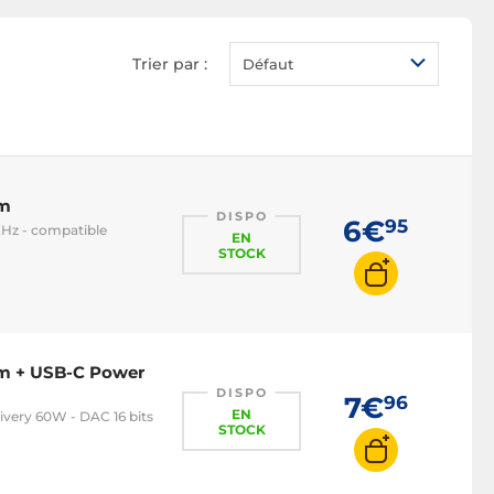
Montre connectée
iPhone
Trier par :
Défaut
mm
DISPO
6€
95
KHz - compatible
EN
STOCK
mm + USB-C Power
DISPO
7€
96
EN
very 60W - DAC 16 bits
STOCK