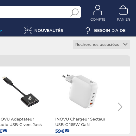
COMPTE
PANIER
NOUVEAUTÉS
BESOIN D'AIDE
Recherches associées
Coque iPhone
Coque durcie iPhone
Etui iPhone
Protection écran iPhone
Câble USB iPhone
Chargeur secteur iPhone
Chargeur sans fil iPhone
NOVU Adaptateur
INOVU Chargeur Secteur
INOVU Cha
Adaptateur secteur
udio USB-C vers Jack
USB-C 165W GaN
USB-C 14
iPhone
.5 mm + USB-C Power
écran
96
95
95
€
59€
69€
Support voiture iPhone
elivery 60W