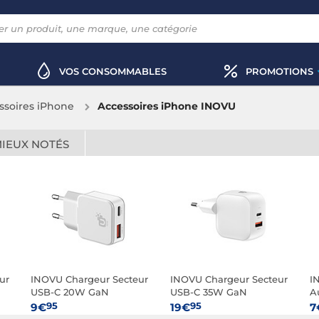
VOS CONSOMMABLES
PROMOTIONS
ssoires iPhone
Accessoires iPhone INOVU
MIEUX NOTÉS
ur
INOVU Chargeur Secteur
INOVU Chargeur Secteur
I
USB-C 20W GaN
USB-C 35W GaN
A
3
95
95
9€
19€
7
D