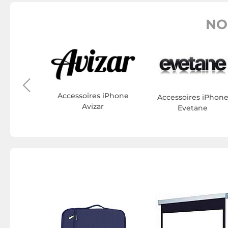
NO
ER
s iPhone
r
Accessoires iPhone
Accessoires iPhon
Avizar
Evetane
 INOVU